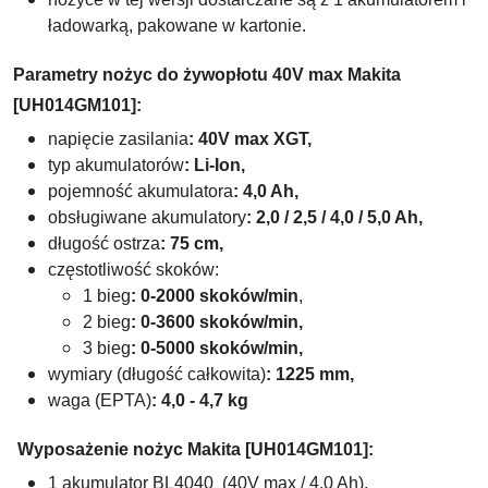
ładowarką, pakowane w kartonie.
Parametry nożyc do żywopłotu 40V max Makita
[UH014GM101]:
napięcie zasilania
: 40V max XGT,
typ akumulatorów
: Li-Ion,
pojemność akumulatora
: 4,0 Ah,
obsługiwane akumulatory
:
2,0 / 2,5 / 4,0 / 5,0 Ah,
długość ostrza
: 75 cm,
częstotliwość skoków:
1 bieg
: 0-2000 skoków/min
,
2 bieg
: 0-3600 skoków/min,
3 bieg
: 0-5000 skoków/min,
wymiary (długość całkowita)
:
1225
mm,
waga
(EPTA)
: 4,0 - 4,7 kg
Wyposażenie nożyc Makita [UH014GM101]:
1 akumulator BL4040 (
40V max / 4,0 Ah),