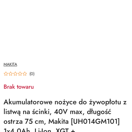
NAZWA
MAKITA
PRODUCENTA:
(0)
Brak towaru
Akumulatorowe nożyce do żywopłotu z
listwą na ścinki, 40V max, długość
ostrza 75 cm, Makita [UH014GM101]
1x4,0Ah, Li-Ion, XGT +