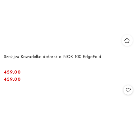
Szelajza Kowadełko dekarskie INOX 100 EdgeFold
459.00
Cena:
Cena:
459.00