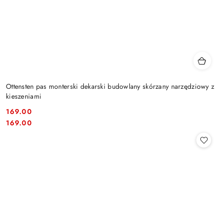
Ottensten pas monterski dekarski budowlany skórzany narzędziowy z
kieszeniami
169.00
Cena:
Cena:
169.00