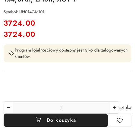
Symbol:
UH014GM101
cena:
3724.00
3724.00
Cena:
Program lojalnościowy dostępny jest tylko dla zalogowanych
klientów.
Ilość
sztuka
Do koszyka