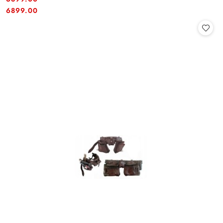
Cena:
Cena:
6899.00