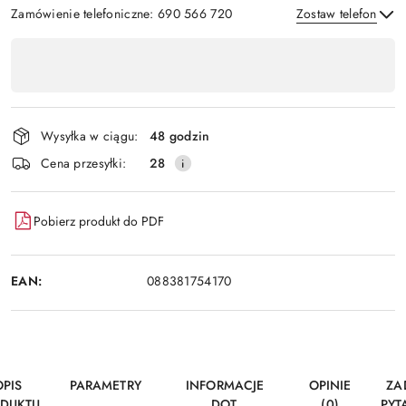
Zamówienie telefoniczne: 690 566 720
Zostaw telefon
Dostępność
,
Wyślij
płatność
i
Wysyłka w ciągu:
48 godzin
dostawa
Cena przesyłki:
28
Pobierz produkt do PDF
EAN:
088381754170
OPIS
PARAMETRY
INFORMACJE
OPINIE
ZA
DUKTU
DOT.
(0)
PYT