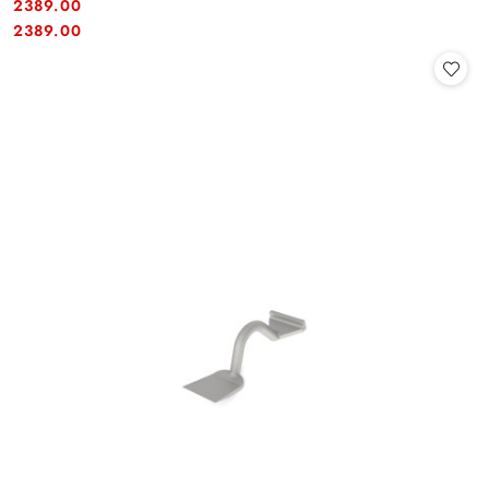
2389.00
Cena:
Cena:
2389.00