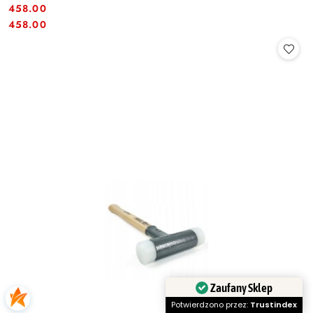
458.00
Cena:
Cena:
458.00
Zaufany Sklep