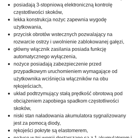
posiadają 3-stopniową elektroniczną kontrolę
częstotliwości skoków,
lekka konstrukcja nożyc zapewnia wygodę
użytkowania,
przycisk obrotów wstecznych pozwalający na
rozwarcie ostrzy i uwolnienie zablokowanej gałęzi,
główny włącznik zasilania posiada funkcję
automatycznego wyłączenia,
nożyce posiadają zabezpieczenie przed
przypadkowym uruchomieniem wymagające od
użytkownika wciśnięcia włączników na obu
rękojeściach,
układ podtrzymujący stałą prędkość obrotową pod
obciążeniem zapobiega spadkom częstotliwości
skoków,
niski stan naładowania akumulatora sygnalizowany
jest za pomocą diody,
rękojeści pokryte są elastomerem,
nożyce w tej wersji dostarczane są z 1 akumulatorem i