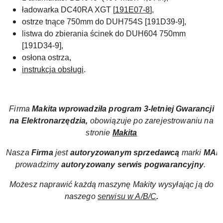
ładowarka DC40RA XGT [
191E07-8
],
ostrze tnące 750
mm do DUH754S [191D39-9],
listwa do zbierania ścinek do
DUH604 750mm
[191D34-9],
osłona ostrza,
instrukcja obsługi
.
Firma
Makita wprowadziła
program
3-letniej Gwarancji
na Elektronarzędzia,
obowiązuje po zarejestrowaniu na
stronie
Makita
Nasza
Firma
jest
autoryzowanym sprzedawcą
marki
MAK
prowadzimy
autoryzowany
serwis pogwarancyjny
.
Możesz naprawić każdą maszynę Makity wysyłając ją do
naszego
serwisu w A/B/C
.