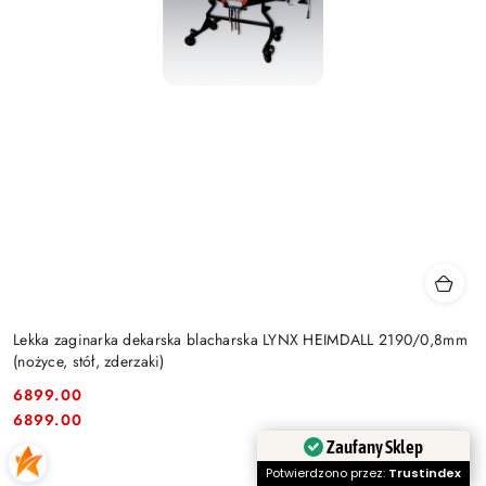
Lekka zaginarka dekarska blacharska LYNX HEIMDALL 2190/0,8mm
(nożyce, stół, zderzaki)
6899.00
Cena:
Cena:
6899.00
Zaufany Sklep
Potwierdzono przez:
Trustindex