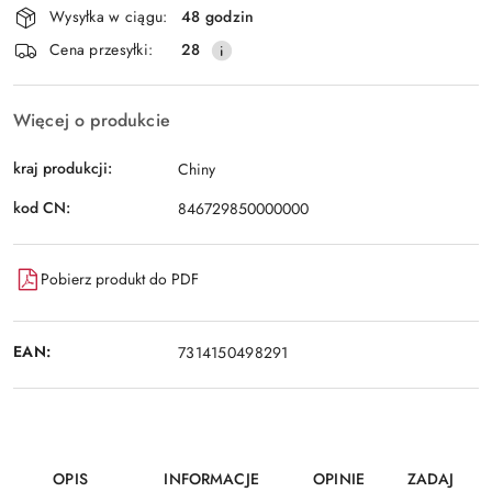
i
Wysyłka w ciągu:
48 godzin
dostawa
Cena przesyłki:
28
Więcej o produkcie
kraj produkcji:
Chiny
kod CN:
846729850000000
Pobierz produkt do PDF
EAN:
7314150498291
OPIS
INFORMACJE
OPINIE
ZADAJ