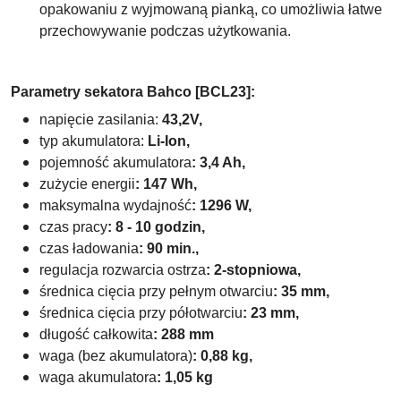
opakowaniu z wyjmowaną pianką, co umożliwia łatwe
przechowywanie podczas użytkowania.
Parametry sekatora
Bahco [BCL23]:
napięcie zasilania:
43,2V,
typ akumulatora:
Li-Ion,
pojemność akumulatora
: 3,4 Ah,
zużycie energii
: 147 Wh,
maksymalna wydajność
: 1296 W,
czas pracy
: 8 - 10 godzin,
czas ładowania
: 90 min.,
regulacja rozwarcia ostrza
:
2-stopniowa,
średnica cięcia przy pełnym otwarciu
: 35 mm,
średnica cięcia przy półotwarciu
: 23 mm,
długość całkowita
: 288 mm
waga (bez akumulatora)
: 0,88 kg,
waga akumulatora
: 1,05 kg