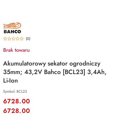
BAHCO
(0)
Brak towaru
Akumulatorowy sekator ogrodniczy
35mm; 43,2V Bahco [BCL23] 3,4Ah,
Li-Ion
Symbol:
BCL23
cena:
6728.00
6728.00
Cena: