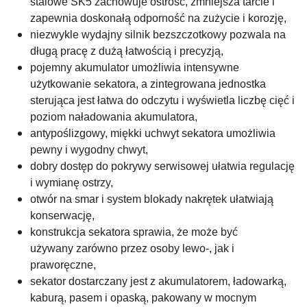
stalowe SK5 zachowuje ostrość, zmniejsza tarcie i
zapewnia doskonałą odporność na zużycie i korozję,
niezwykle wydajny silnik bezszczotkowy pozwala na
długą p
racę z dużą łatwością i precyzją,
pojemny akumulator umożliwia intensywne
użytkowanie sekatora, a zintegrowana jednostka
sterująca jest łatwa do odczytu i wyświetla liczbę cięć i
poziom naładowania akumulatora,
antypoślizgowy, miękki uchwyt sekatora umożliwia
pewny i wygodny chwyt,
dobry dostęp do pokrywy serwisowej ułatwia regulację
i wymianę ostrzy,
otwór na smar i system blokady nakrętek ułatwiają
konserwację,
konstrukcja sekatora sprawia, że może być
używany zarówno przez osoby lewo-, jak i
praworęczne,
sekator dostarczany jest z akumulatorem, ładowarką,
kaburą, pasem i opaską, pakowany w mocnym