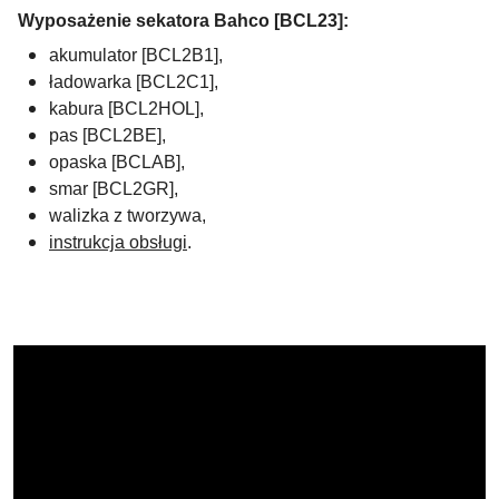
Wyposażenie sekatora Bahco
[BCL23]:
akumulator [BCL2B1],
ładowarka [BCL2C1],
kabura [BCL2HOL],
pas [BCL2BE],
opaska [BCLAB],
smar [BCL2GR],
walizka z tworzywa,
instrukcja obsługi
.