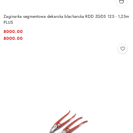
Zaginarka segmentowa dekarska blacharska RDD ZGDS 125 - 1,25m
PLUS
8000.00
Cena:
Cena:
8000.00