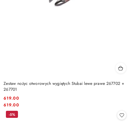
Zestaw nożyc otworowych wygiętych Stubai lewe prawe 267702 +
267701
619.00
Cena:
Cena:
619.00
-5%