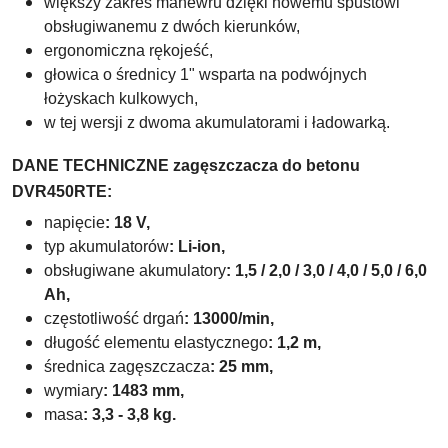
większy zakres manewru dzięki nowemu spustowi
obsługiwanemu z dwóch kierunków,
ergonomiczna rękojeść,
głowica o średnicy 1" wsparta na podwójnych
łożyskach kulkowych,
w tej wersji z dwoma akumulatorami i ładowarką.
DANE TECHNICZNE zagęszczacza do betonu
DVR450RTE:
napięcie
: 18 V,
typ akumulatorów
: Li-ion,
obsługiwane akumulatory
: 1,5 / 2,0 / 3,0 / 4,0 / 5,0 / 6,0
Ah,
częstotliwość drgań
: 13000/min,
długość elementu elastycznego
: 1,2 m,
średnica zagęszczacza
: 25 mm,
wymiary
: 1483 mm,
masa
: 3,3 - 3,8 kg.