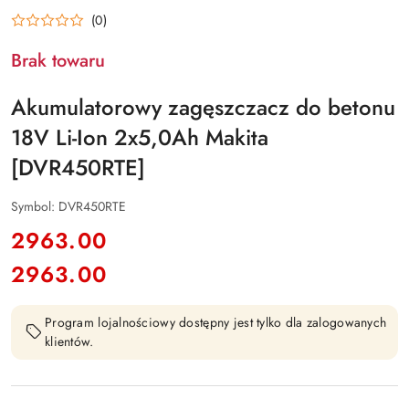
(0)
Brak towaru
Akumulatorowy zagęszczacz do betonu
18V Li-Ion 2x5,0Ah Makita
[DVR450RTE]
Symbol:
DVR450RTE
cena:
2963.00
2963.00
Cena:
Program lojalnościowy dostępny jest tylko dla zalogowanych
klientów.