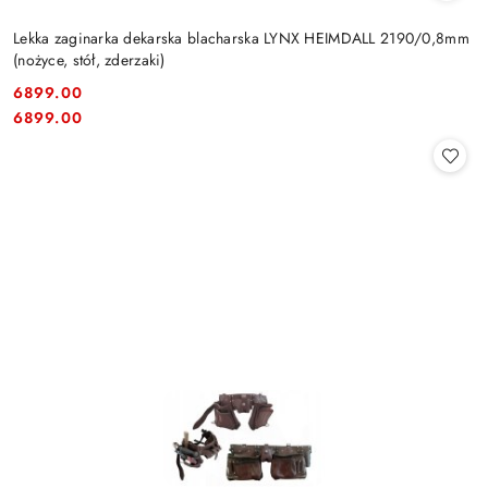
Lekka zaginarka dekarska blacharska LYNX HEIMDALL 2190/0,8mm
(nożyce, stół, zderzaki)
6899.00
Cena:
Cena:
6899.00