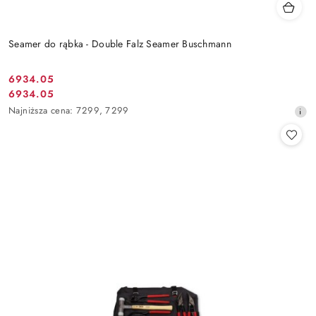
Seamer do rąbka - Double Falz Seamer Buschmann
6934.05
Cena
6934.05
Cena
promocyjna:
Najniższa
Najniższa cena:
7299
,
7299
promocyjna:
cena
z
30
dni
przed
obniżką