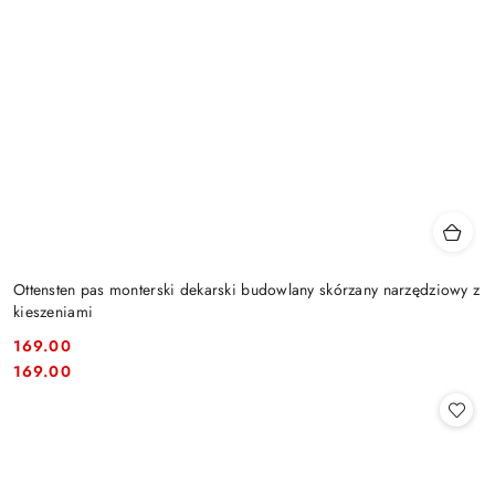
Ottensten pas monterski dekarski budowlany skórzany narzędziowy z
kieszeniami
169.00
Cena:
Cena:
169.00