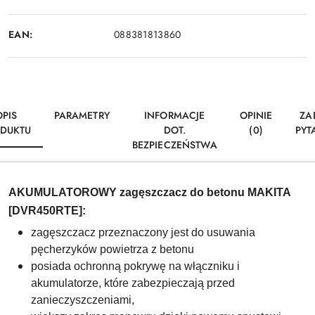
EAN:
088381813860
OPIS
PARAMETRY
INFORMACJE
OPINIE
ZA
DUKTU
DOT.
(0)
PYT
BEZPIECZEŃSTWA
AKUMULATOROWY zagęszczacz do betonu MAKITA
[DVR450RTE]:
zagęszczacz przeznaczony jest do usuwania
pęcherzyków powietrza z betonu
posiada ochronną pokrywę na włączniku i
akumulatorze, które zabezpieczają przed
zanieczyszczeniami,