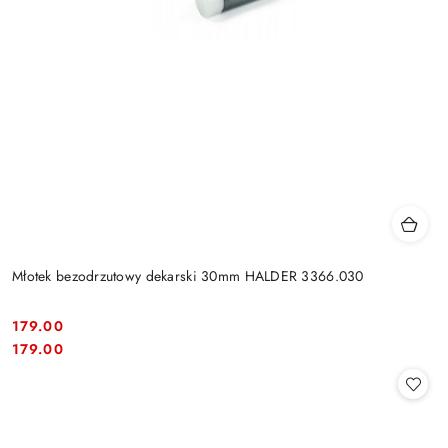
Młotek bezodrzutowy dekarski 30mm HALDER 3366.030
179.00
Cena:
Cena:
179.00