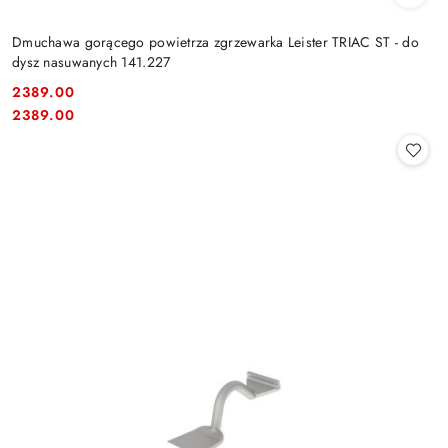
Dmuchawa gorącego powietrza zgrzewarka Leister TRIAC ST - do
dysz nasuwanych 141.227
2389.00
Cena:
Cena:
2389.00