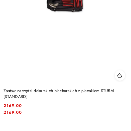
Zastaw narzędzi dekarskich blacharskich z plecakiem STUBAI
(STANDARD)
2169.00
Cena:
Cena:
2169.00