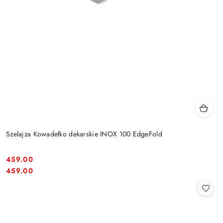
Szelajza Kowadełko dekarskie INOX 100 EdgeFold
459.00
Cena:
Cena:
459.00