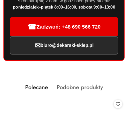
Skontaktuj się z nami w godzinach pracy sklepu:
poniedziałek–piątek 8:00–16:00, sobota 9:00–13:00
☎
Zadzwoń: +48 690 566 720
✉
biuro@dekarski-sklep.pl
Produkty
Produkty
Polecane
Podobne produkty
Pomiń karuzelę produktów
o
o
statusie:
statusie: