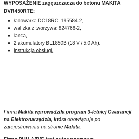
WYPOSAŻENIE zagęszczacza do betonu MAKITA
DVR450RTE:
ładowarka DC18RC: 195584-2,
walizka z tworzywa: 824768-2,
lanca,
2 akumulatory BL1850B (18 V / 5,0 Ah),
Instrukcja obsługi.
Firma
Makita wprowadziła
program
3-letniej Gwarancji
na Elektronarzędzia, która
obowiązuje po
zarejestrowaniu na stronie
Makita
.