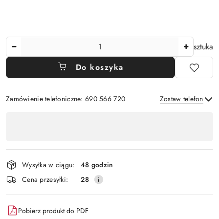
Ilość
sztuka
Do koszyka
Zamówienie telefoniczne: 690 566 720
Zostaw telefon
Dostępność
,
Wyślij
płatność
i
Wysyłka w ciągu:
48 godzin
dostawa
Cena przesyłki:
28
Pobierz produkt do PDF