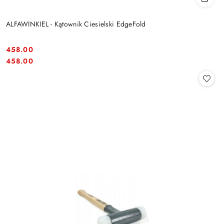
ALFAWINKIEL - Kątownik Ciesielski EdgeFold
458.00
Cena:
Cena:
458.00