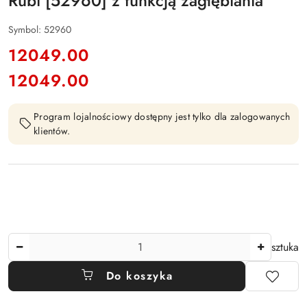
Rubi [52960] z funkcją zagłębiania
Symbol:
52960
cena:
12049.00
12049.00
Cena:
Program lojalnościowy dostępny jest tylko dla zalogowanych
klientów.
Ilość
sztuka
Do koszyka