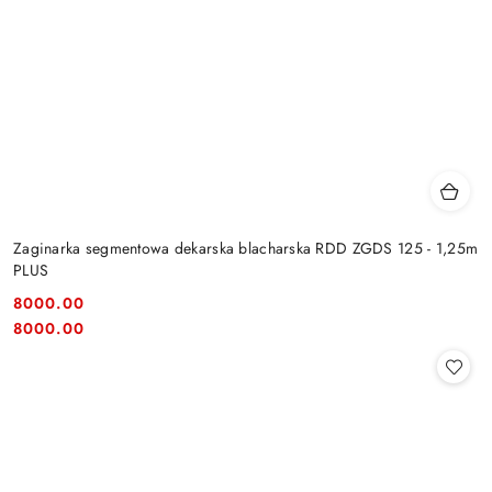
Zaginarka segmentowa dekarska blacharska RDD ZGDS 125 - 1,25m
PLUS
8000.00
Cena:
Cena:
8000.00