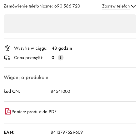
Zamówienie telefoniczne: 690 566 720
Zostaw telefon
Dostępność
,
Wyślij
płatność
i
Wysyłka w ciągu:
48 godzin
dostawa
Cena przesyłki:
0
Więcej o produkcie
kod CN:
84641000
Pobierz produkt do PDF
EAN:
8413797529609