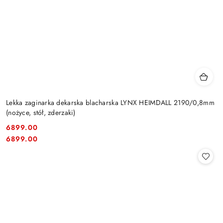
Lekka zaginarka dekarska blacharska LYNX HEIMDALL 2190/0,8mm
(nożyce, stół, zderzaki)
6899.00
Cena:
Cena:
6899.00