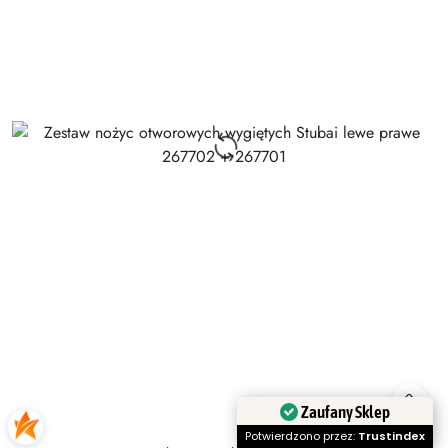
Zaufany Sklep
Potwierdzono przez:
Trustindex