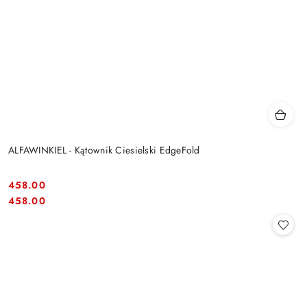
ALFAWINKIEL - Kątownik Ciesielski EdgeFold
458.00
Cena:
Cena:
458.00