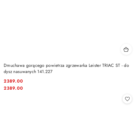
Dmuchawa gorącego powietrza zgrzewarka Leister TRIAC ST - do
dysz nasuwanych 141.227
2389.00
Cena:
Cena:
2389.00