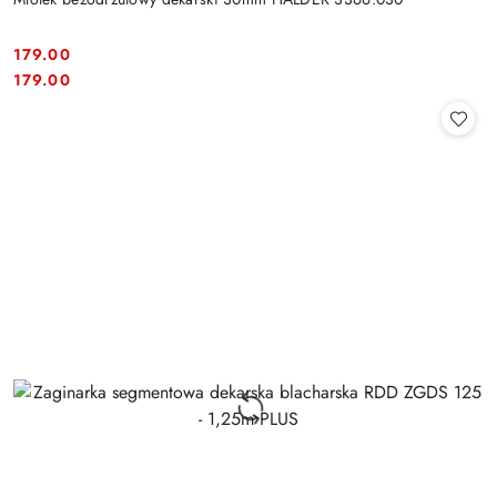
179.00
Cena:
Cena:
179.00