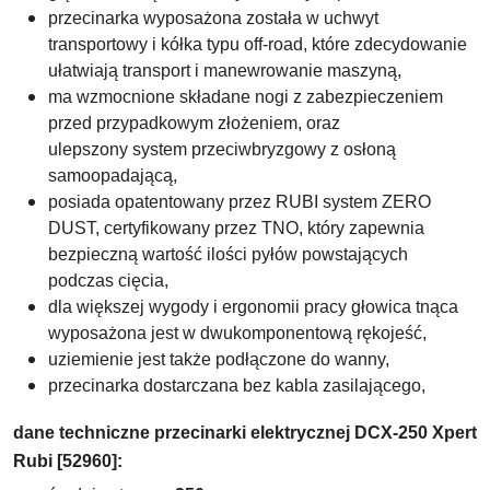
przecinarka wyposażona została w uchwyt
transportowy i kółka typu off-road, które zdecydowanie
ułatwiają transport i manewrowanie maszyną,
ma wzmocnione składane nogi z zabezpieczeniem
przed przypadkowym złożeniem, oraz
ulepszony
system przeciwbryzgowy z osłoną
samoopadającą,
posiada opatentowany przez RUBI system ZERO
DUST, certyfikowany przez TNO, który zapewnia
bezpieczną wartość ilości pyłów powstających
podczas cięcia,
dla większej wygody i ergonomii pracy głowica tnąca
wyposażona jest w dwukomponentową rękojeść,
uziemienie jest także podłączone do wanny,
przecinarka dostarczana bez kabla zasilającego,
dane techniczne przecinarki elektrycznej DCX-250 Xpert
Rubi [52960]: