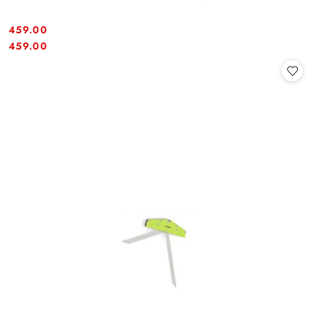
459.00
Cena:
Cena:
459.00