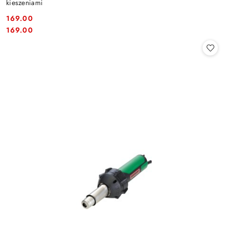
kieszeniami
169.00
Cena:
Cena:
169.00