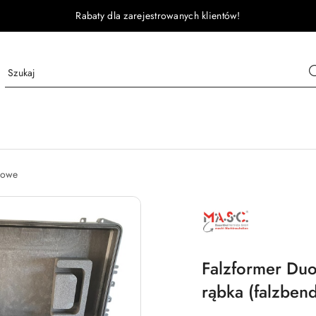
Rabaty dla zarejestrowanych klientów!
lkowe
MASC
Falzformer Duo 
rąbka (falzben