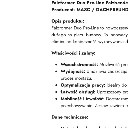
Falzformer Duo Pro-Line Falzbende
Producent: MASC / DACHFREUN
Opis produktu:
Falzformer Duo Pro-Line to nowoczesn
dużego na placu budowy. To innowacyjn
eliminując konieczność wykonywania d
Właściwości i zalety:
Wszechstronność:
Możliwość prof
Wydajność:
Umożliwia zaoszczędz
proces montażu.
Optymalizacja pracy:
Idealny do
Łatwość obsługi:
Uproszczony pro
Mobilność i trwałość:
Dostarczany
przechowywanie. Zestaw zawiera ró
Dane techniczne: