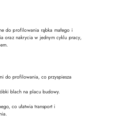
ne do profilowania rąbka małego i
a oraz nakrycia w jednym cyklu pracy,
iem.
i do profilowania, co przyspiesza
óbki blach na placu budowy.
go, co ułatwia transport i
nia.