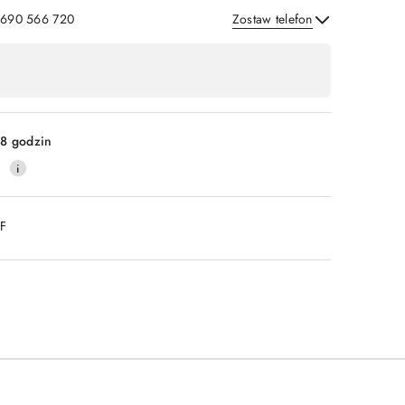
: 690 566 720
Zostaw telefon
Wyślij
8 godzin
0
DF