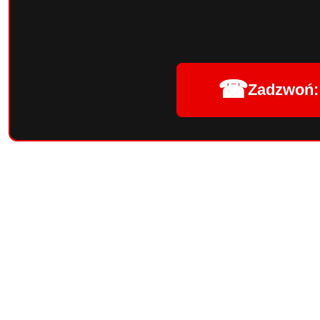
☎
Zadzwoń: 
Pomiń karuzelę produktów