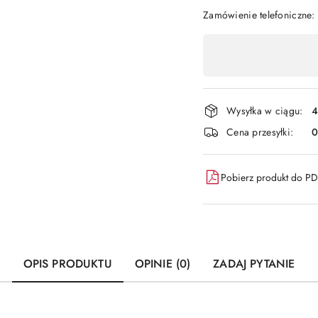
Zamówienie telefoniczne
Dostępność
,
płatność
i
Wysyłka w ciągu:
4
dostawa
Cena przesyłki:
Pobierz produkt do P
OPIS PRODUKTU
OPINIE (0)
ZADAJ PYTANIE