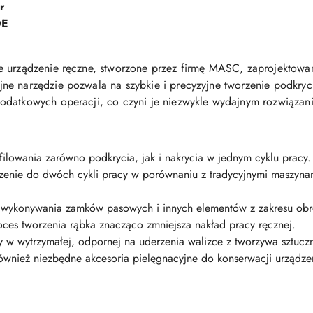
r
DE
e urządzenie ręczne, stworzone przez firmę MASC, zaprojektowa
e narzędzie pozwala na szybkie i precyzyjne tworzenie podkryci
odatkowych operacji, co czyni je niezwykle wydajnym rozwiązan
ilowania zarówno podkrycia, jak i nakrycia w jednym cyklu pracy.
enie do dwóch cykli pracy w porównaniu z tradycyjnymi maszynam
 wykonywania zamków pasowych i innych elementów z zakresu obr
ces tworzenia rąbka znacząco zmniejsza nakład pracy ręcznej.
 w wytrzymałej, odpornej na uderzenia walizce z tworzywa sztuczne
wnież niezbędne akcesoria pielęgnacyjne do konserwacji urządze