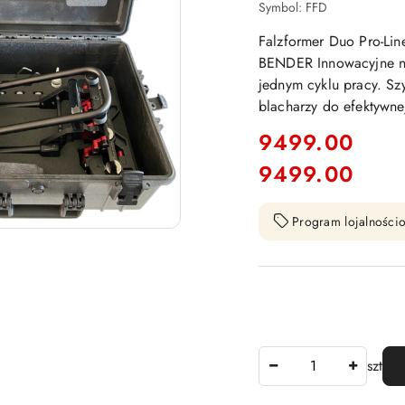
Symbol:
FFD
Falzformer Duo Pro-Lin
BENDER Innowacyjne na
jednym cyklu pracy. Szy
blacharzy do efektywne
cena:
9499.00
9499.00
Cena:
Program lojalnościo
Ilość
szt