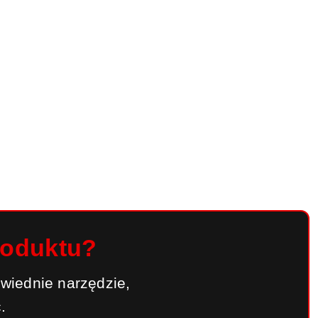
roduktu?
wiednie narzędzie,
.