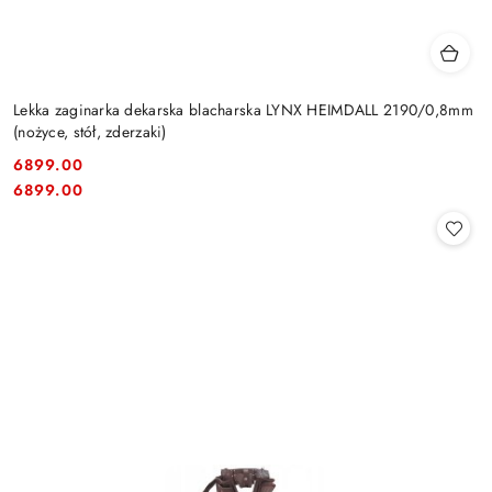
Lekka zaginarka dekarska blacharska LYNX HEIMDALL 2190/0,8mm
(nożyce, stół, zderzaki)
6899.00
Cena:
Cena:
6899.00