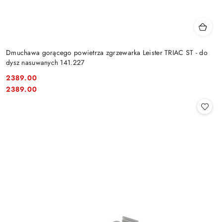
Dmuchawa gorącego powietrza zgrzewarka Leister TRIAC ST - do
dysz nasuwanych 141.227
2389.00
Cena:
Cena:
2389.00