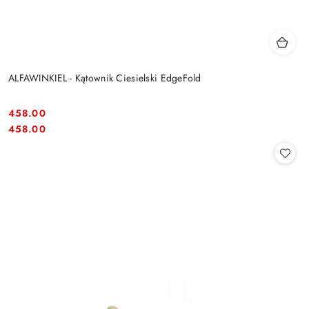
ALFAWINKIEL - Kątownik Ciesielski EdgeFold
458.00
Cena:
Cena:
458.00