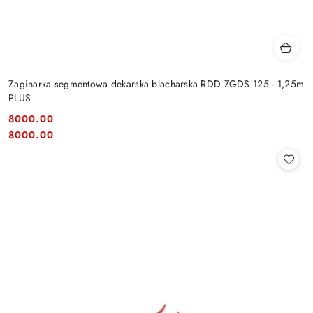
Zaginarka segmentowa dekarska blacharska RDD ZGDS 125 - 1,25m
PLUS
8000.00
Cena:
Cena:
8000.00