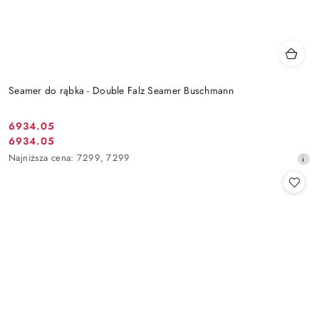
Seamer do rąbka - Double Falz Seamer Buschmann
6934.05
Cena
6934.05
Cena
promocyjna:
Najniższa
Najniższa cena:
7299
,
7299
promocyjna:
cena
z
30
dni
przed
obniżką