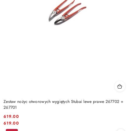
Zestaw nożyc otworowych wygiętych Stubai lewe prawe 267702 +
267701
619.00
Cena:
Cena:
619.00