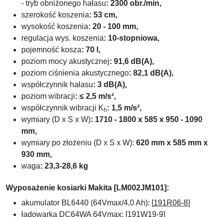
- tryb obniżonego hałasu
: 2300 obr./min,
szerokość koszenia
: 53 cm,
wysokość koszenia
: 20 - 100 mm,
regulacja wys. koszenia
: 10-stopniowa
,
pojemność kosza
: 70 l,
poziom mocy akustycznej
: 91,6 dB(A),
poziom ciśnienia akustycznego
: 82,1 dB(A),
współczynnik hałasu
: 3 dB(A),
poziom wibracji
: ≤ 2,5 m/s²,
współczynnik wibracji K
: 1,5 m/s²,
h
wymiary (D x S x W)
: 1710 - 1800 x 585 x 950 - 1090
mm,
wymiary po złożeniu (D x S x W):
620 mm x 585 mm x
930 mm,
waga
: 23,3-28,6
kg
Wyposażenie kosiarki Makita [LM002JM101]:
akumulator BL6440 (64Vmax/4,0 Ah): [
191R06-8
]
ładowarka DC64WA 64Vmax: [191W19-9]