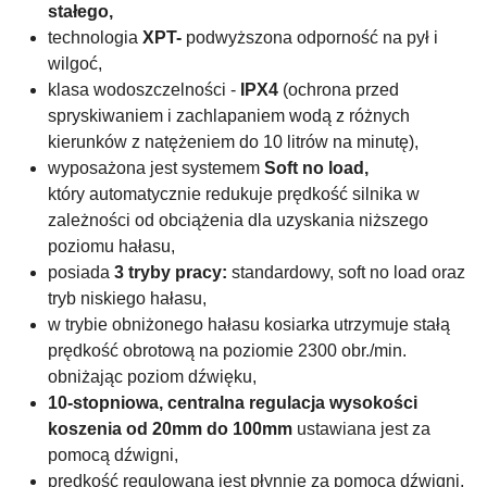
stałego,
technologia
XPT-
podwyższona odporność na pył i
wilgoć,
klasa wodoszczelności -
IPX4
(ochrona przed
spryskiwaniem i zachlapaniem wodą z różnych
kierunków z natężeniem do 10 litrów na minutę),
wyposażona jest systemem
Soft no load,
który
automatycznie redukuje prędkość silnika w
zależności od obciążenia dla uzyskania niższego
poziomu hałasu,
posiada
3 tryby pracy:
standardowy, soft no load oraz
tryb niskiego hałasu,
w trybie obniżonego hałasu kosiarka utrzymuje stałą
prędkość obrotową na poziomie 2300 obr./min.
obniżając poziom dźwięku,
10-stopniowa, centralna regulacja wysokości
koszenia od 20mm do 100mm
ustawiana jest za
pomocą dźwigni,
prędkość regulowana jest płynnie za pomocą dźwigni,