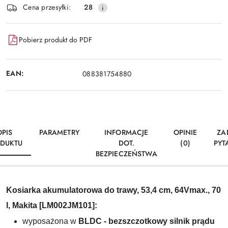
dostawa
Cena przesyłki:
28
Pobierz produkt do PDF
EAN:
088381754880
OPIS
PARAMETRY
INFORMACJE
OPINIE
ZA
DUKTU
DOT.
(0)
PYT
BEZPIECZEŃSTWA
Kosiarka akumulatorowa do trawy, 53,4 cm, 64Vmax., 70
l, Makita [LM002JM101]:
wyposażona w
BLDC - bezszczotkowy silnik prądu