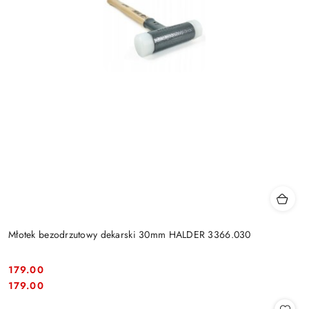
Młotek bezodrzutowy dekarski 30mm HALDER 3366.030
179.00
Cena:
Cena:
179.00