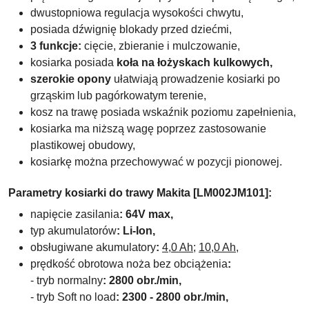
dwustopniowa regulacja wysokości chwytu,
posiada dźwignię blokady przed dziećmi,
3 funkcje:
cięcie, zbieranie i mulczowanie,
kosiarka posiada
koła na łożyskach kulkowych,
s
zerokie opony
ułatwiają prowadzenie kosiarki po
grząskim lub pagórkowatym terenie,
kosz na trawę posiada wskaźnik poziomu zapełnienia,
kosiarka ma niższą wagę poprzez zastosowanie
plastikowej obudowy,
kosiarkę można przechowywać w pozycji pionowej.
Parametry kosiarki do trawy Makita [LM002JM101]
:
napięcie zasilania
: 64V max,
typ akumulatorów
:
Li-Ion,
obsługiwane akumulatory
:
4,0 Ah;
10,0
Ah
,
prędkość obrotowa noża bez obciążenia
:
- tryb normalny
: 2800 obr./min,
- tryb Soft no load
: 2300 - 2800 obr./min,