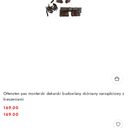
Ottensten pas monterski dekarski budowlany skórzany narzędziowy z
kieszeniami
169.00
Cena:
Cena:
169.00