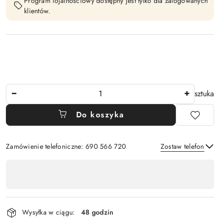
Program lojalnościowy dostępny jest tylko dla zalogowanych
klientów.
Ilość
sztuka
Do koszyka
Zamówienie telefoniczne: 690 566 720
Zostaw telefon
Dostępność
,
Wyślij
płatność
i
Wysyłka w ciągu:
48 godzin