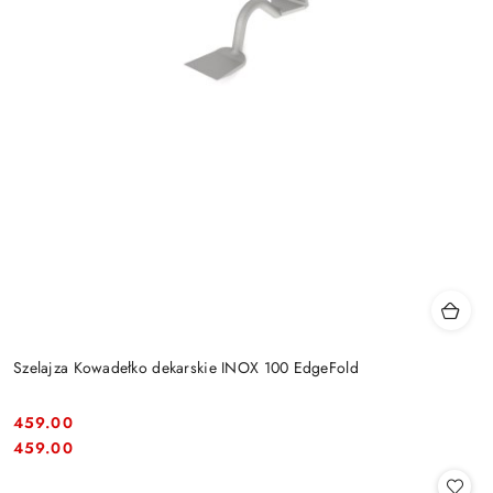
Szelajza Kowadełko dekarskie INOX 100 EdgeFold
459.00
Cena:
Cena:
459.00