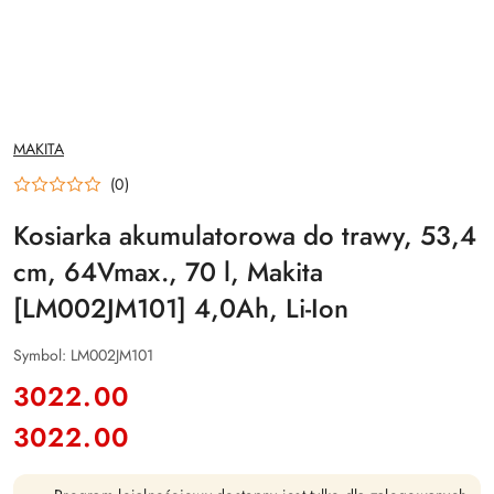
NAZWA
MAKITA
PRODUCENTA:
(0)
Kosiarka akumulatorowa do trawy, 53,4
cm, 64Vmax., 70 l, Makita
[LM002JM101] 4,0Ah, Li-Ion
Symbol:
LM002JM101
cena:
3022.00
3022.00
Cena: