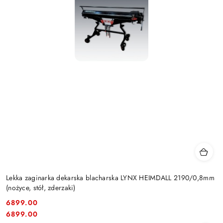
Lekka zaginarka dekarska blacharska LYNX HEIMDALL 2190/0,8mm
(nożyce, stół, zderzaki)
6899.00
Cena:
Cena:
6899.00