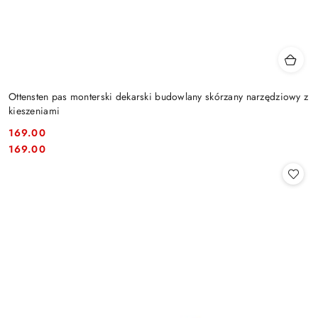
Ottensten pas monterski dekarski budowlany skórzany narzędziowy z
kieszeniami
169.00
Cena:
Cena:
169.00