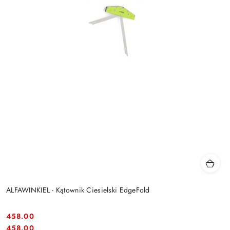
ALFAWINKIEL - Kątownik Ciesielski EdgeFold
458.00
Cena:
Cena:
458.00