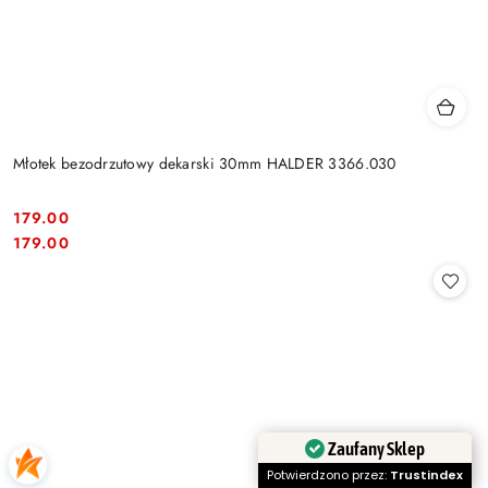
Młotek bezodrzutowy dekarski 30mm HALDER 3366.030
179.00
Cena:
Cena:
179.00
Zaufany Sklep
Potwierdzono przez:
Trustindex