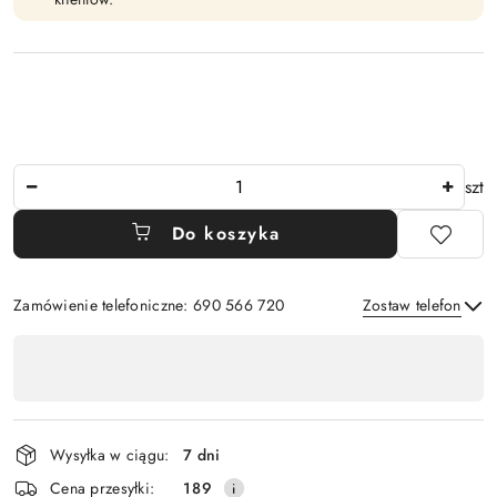
Ilość
szt
Do koszyka
Zamówienie telefoniczne: 690 566 720
Zostaw telefon
Dostępność
,
Wyślij
płatność
i
Wysyłka w ciągu:
7 dni
dostawa
Cena przesyłki:
189