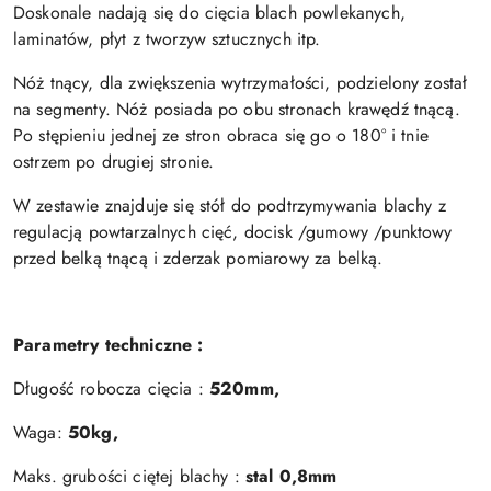
Doskonale nadają się do cięcia blach powlekanych,
laminatów, płyt z tworzyw sztucznych itp.
Nóż tnący, dla zwiększenia wytrzymałości, podzielony został
na segmenty. Nóż posiada po obu stronach krawędź tnącą.
Po stępieniu jednej ze stron obraca się go o 180° i tnie
ostrzem po drugiej stronie.
W zestawie znajduje się stół do podtrzymywania blachy z
regulacją powtarzalnych cięć,
docisk /gumowy /punktowy
przed belką tnącą i zderzak pomiarowy za belką.
Parametry techniczne :
Długość robocza cięcia :
520mm,
Waga:
50
kg,
Maks. grubości ciętej blachy :
stal 0,8mm