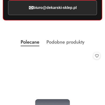
✉
biuro@dekarski-sklep.pl
Produkty
Produkty
Polecane
Podobne produkty
Pomiń karuzelę produktów
o
o
statusie:
statusie: