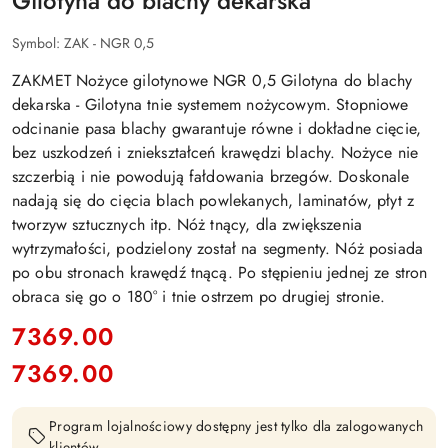
Gilotyna do blachy dekarska
Symbol:
ZAK - NGR 0,5
ZAKMET Nożyce gilotynowe NGR 0,5 Gilotyna do blachy
dekarska - Gilotyna tnie systemem nożycowym. Stopniowe
odcinanie pasa blachy gwarantuje równe i dokładne cięcie,
bez uszkodzeń i zniekształceń krawędzi blachy. Nożyce nie
szczerbią i nie powodują fałdowania brzegów. Doskonale
nadają się do cięcia blach powlekanych, laminatów, płyt z
tworzyw sztucznych itp. Nóż tnący, dla zwiększenia
wytrzymałości, podzielony został na segmenty. Nóż posiada
po obu stronach krawędź tnącą. Po stępieniu jednej ze stron
obraca się go o 180° i tnie ostrzem po drugiej stronie.
cena:
7369.00
7369.00
Cena:
Program lojalnościowy dostępny jest tylko dla zalogowanych
klientów.