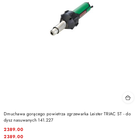
Dmuchawa gorącego powietrza zgrzewarka Leister TRIAC ST - do
dysz nasuwanych 141.227
2389.00
Cena:
Cena:
2389.00