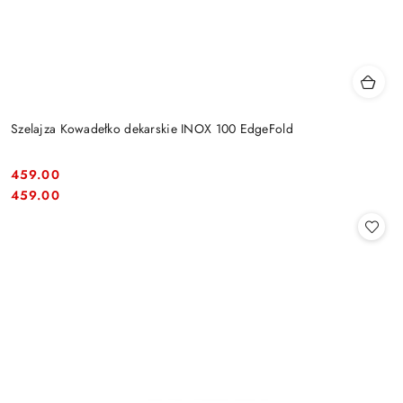
Szelajza Kowadełko dekarskie INOX 100 EdgeFold
459.00
Cena:
Cena:
459.00