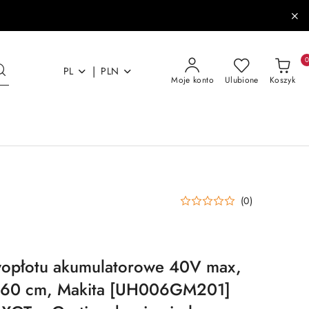
|
PL
PLN
Moje konto
Ulubione
Koszyk
(0)
opłotu akumulatorowe 40V max,
a 60 cm, Makita [UH006GM201]