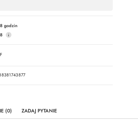
8 godzin
28
DF
88381743877
E (0)
ZADAJ PYTANIE