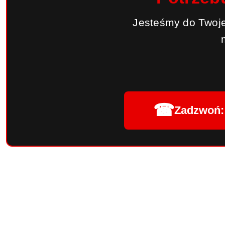
Jesteśmy do Twoje
☎
Zadzwoń: 
Pomiń karuzelę produktów