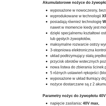
Akumulatorowe nożyce do żywopł
wyposażone w nowoczesny,
bezs
wyprodukowane w technologii
X
posiadają również technologię
W
nawet w momencie kiedy jest mo
dzięki specjalnemu kształtowi os
lub gęstych żywopłotów,
maksymalne rozwarcie ostrzy wy
3-stopniowa elektroniczna kontro
układ podtrzymujący stałą prędk
przycisk obrotów wstecznych pozw
nowa listwa do zbierania ścinek p
5 różnych ustawień rękojeści (b
wyposażone w układ tłumiący drg
nożyce dostarczane są z 2 akumu
Parametry nożyc do żywopłotu 40
napięcie zasilania
: 40V max,