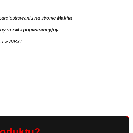
arejestrowaniu na stronie
Makita
any
serwis pogwarancyjny
.
su w A/B/C
.
roduktu?