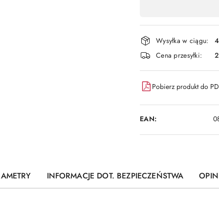
,
płatność
i
Wysyłka w ciągu:
4
dostawa
Cena przesyłki:
Pobierz produkt do P
EAN:
0
RAMETRY
INFORMACJE DOT. BEZPIECZEŃSTWA
OPINI