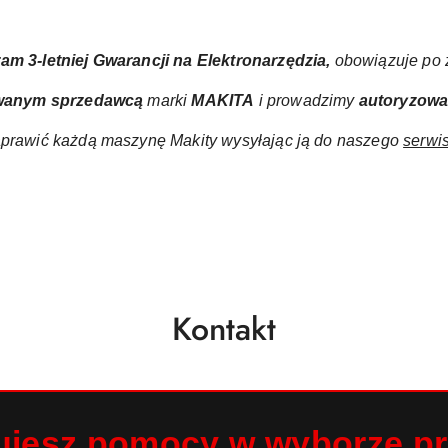
ram
3-letniej Gwarancji na Elektronarzędzia,
obowiązuje po z
wanym sprzedawcą
marki
MAKITA
i prowadzimy
autoryzow
prawić każdą maszynę Makity wysyłając ją do naszego
serwi
Kontakt
ujesz pomocy w wyborze p