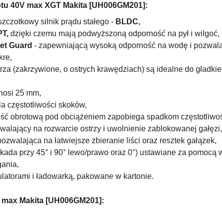
otu 40V max XGT Makita [UH006GM201
]:
zczotkowy silnik prądu stałego
-
BLDC,
PT,
dzięki czemu mają podwyższoną odporność na pył i wilgoć,
et Guard
- zapewniającą wysoką odporność na wodę i pozwala
kre,
trza (zakrzywione, o ostrych krawędziach) są idealne do gładkie
nosi 25 mm,
la częstotliwości skoków,
ość obrotową pod obciążeniem zapobiega spadkom częstotliwo
alający na rozwarcie ostrzy i uwolnienie zablokowanej gałęzi,
ozwalająca na łatwiejsze zbieranie liści oraz resztek gałązek,
lokada przy 45° i 90° lewo/prawo oraz 0°) ustawiane za pomocą
ania,
latorami i ładowarką, pakowane w kartonie.
V max Makita [UH006GM201]: