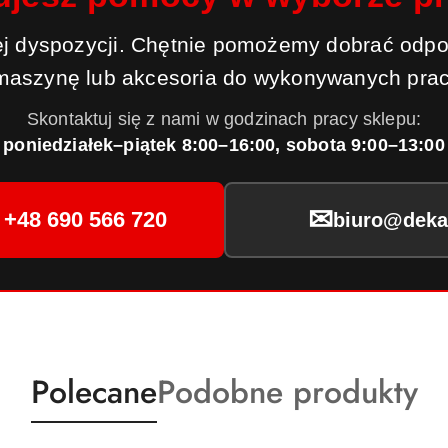
j dyspozycji. Chętnie pomożemy dobrać odpo
maszynę lub akcesoria do wykonywanych prac
Skontaktuj się z nami w godzinach pracy sklepu:
poniedziałek–piątek 8:00–16:00, sobota 9:00–13:00
✉
+48 690 566 720
biuro@dekar
Produkty
Produkty
Polecane
Podobne produkty
o
o