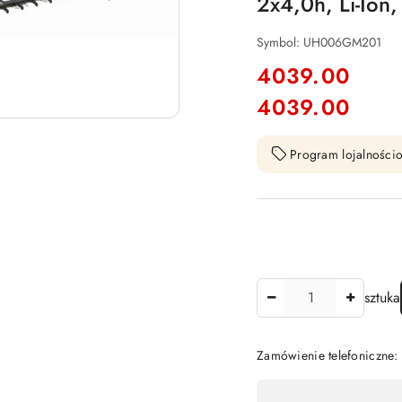
2x4,0h, Li-Ion,
Symbol:
UH006GM201
cena:
4039.00
4039.00
Cena:
Program lojalnościo
Ilość
sztuka
Zamówienie telefoniczne
Dostępność