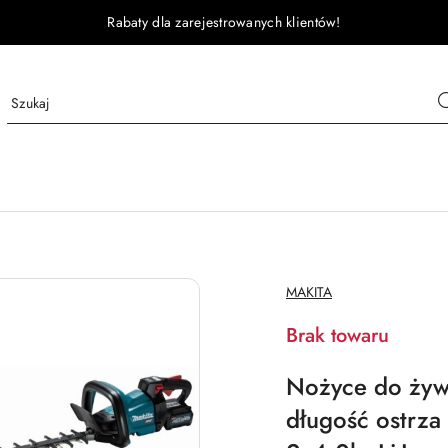
Rabaty dla zarejestrowanych klientów!
NAZWA
MAKITA
PRODUCENTA:
Brak towaru
Nożyce do żyw
długość ostrz