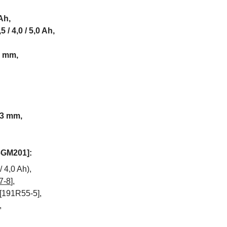
Ah,
,5 / 4,0 / 5,0 Ah,
5 mm,
3 mm,
6GM201]:
 4,0 Ah),
7-8
],
[
191R55-5],
,