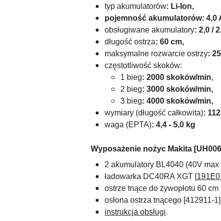
typ akumulatorów
: Li-Ion,
pojemność akumulatorów: 4,0 
obsługiwane akumulatory
:
2,0 / 2
długość ostrza
: 60 cm,
maksymalne rozwarcie ostrzy
: 2
częstotliwość skoków:
1 bieg
: 2000 skoków/min
,
2 bieg
: 3000 skoków/min,
3 bieg
: 4000 skoków/min,
wymiary (długość całkowita)
:
112
waga
(EPTA)
: 4,4 - 5,0 kg
Wyposażenie nożyc Makita [UH00
2 akumulatory
BL4040
(40V max /
ładowarka DC40RA XGT [
191E0
ostrze tnące do żywopłotu 60 cm 
osłona ostrza tnącego [
412911-1]
instrukcja obsługi
.