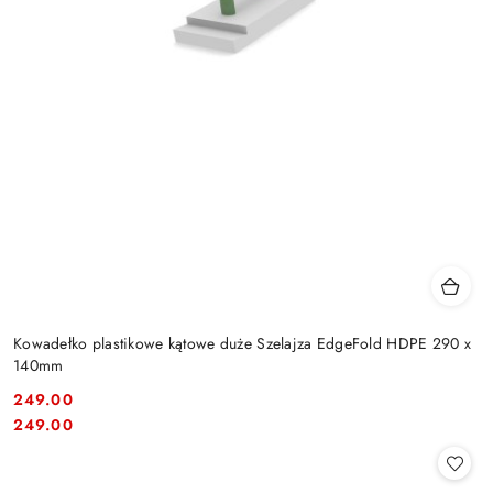
Kowadełko plastikowe kątowe duże Szelajza EdgeFold HDPE 290 x
140mm
249.00
Cena:
Cena:
249.00