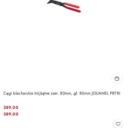
Cęgi blacharskie trójkątne szer. 80mm, gł. 80mm JOUANEL PBTRI
389.00
Cena:
Cena:
389.00