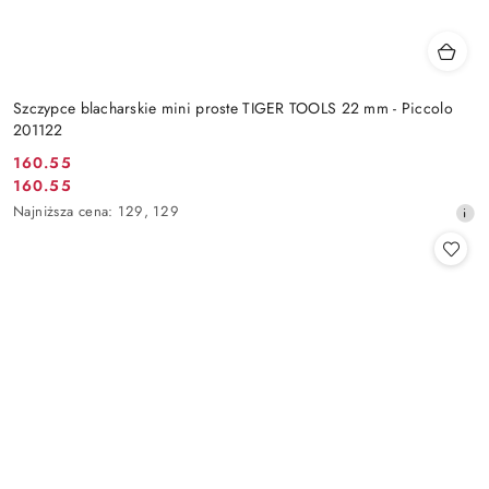
Szczypce blacharskie mini proste TIGER TOOLS 22 mm - Piccolo
201122
160.55
Cena
160.55
Cena
promocyjna:
Najniższa
Najniższa cena:
129
,
129
promocyjna:
cena
z
30
dni
przed
obniżką