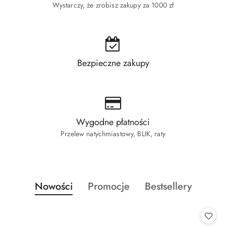
Wystarczy, że zrobisz zakupy za 1000 zł
Bezpieczne zakupy
Wygodne płatności
Przelew natychmiastowy, BLIK, raty
Produkty
Produkty
Produkty
Nowości
Promocje
Bestsellery
Pomiń karuzelę produktów
o
o
o
statusie:
statusie:
statusie: