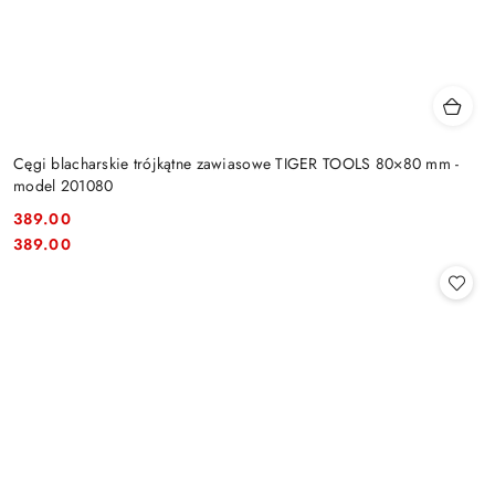
Cęgi blacharskie trójkątne zawiasowe TIGER TOOLS 80×80 mm -
model 201080
389.00
Cena:
Cena:
389.00