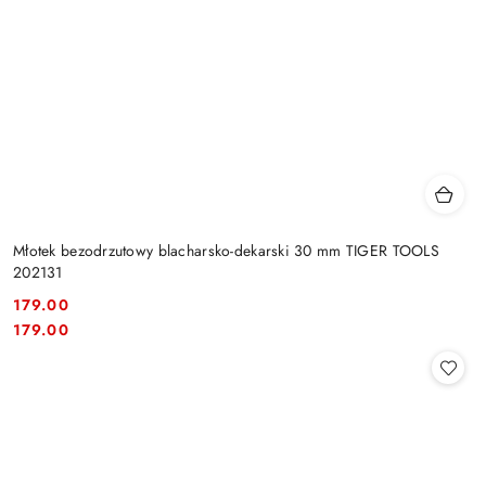
Młotek bezodrzutowy blacharsko-dekarski 30 mm TIGER TOOLS
202131
179.00
Cena:
Cena:
179.00