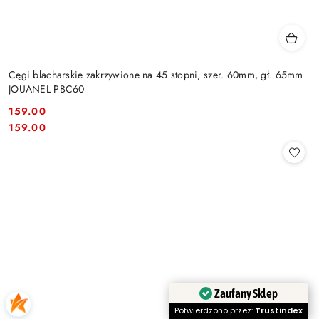
Cęgi blacharskie zakrzywione na 45 stopni, szer. 60mm, gł. 65mm
JOUANEL PBC60
159.00
Cena:
Cena:
159.00
Zaufany Sklep
Potwierdzono przez:
Trustindex