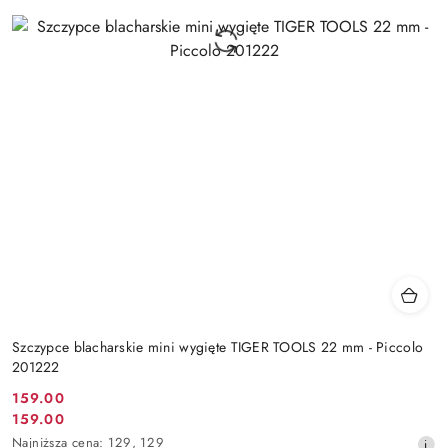
Szczypce blacharskie mini wygięte TIGER TOOLS 22 mm - Piccolo
201222
159.00
Cena
159.00
Cena
promocyjna:
Najniższa
Najniższa cena:
129
,
129