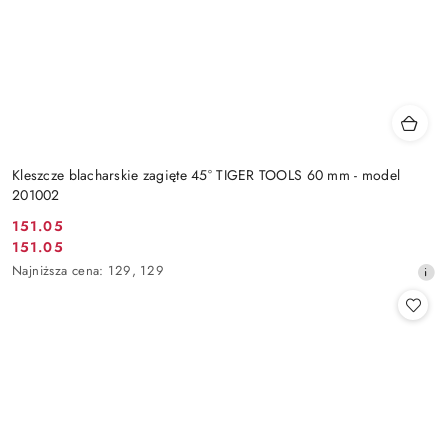
Kleszcze blacharskie zagięte 45° TIGER TOOLS 60 mm - model
201002
151.05
Cena
151.05
Cena
promocyjna:
Najniższa
Najniższa cena:
129
,
129
promocyjna:
cena
z
30
dni
przed
obniżką