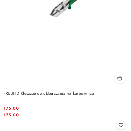
FREUND Kleszcze do obkurczania rur karbownica
175.00
Cena:
Cena:
175.00