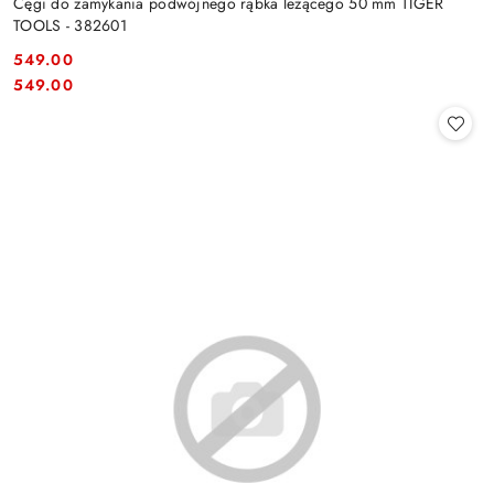
Cęgi do zamykania podwójnego rąbka leżącego 50 mm TIGER
TOOLS - 382601
549.00
Cena:
Cena:
549.00