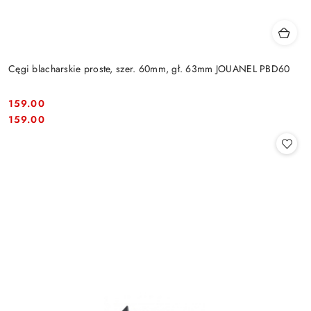
Cęgi blacharskie proste, szer. 60mm, gł. 63mm JOUANEL PBD60
159.00
Cena:
Cena:
159.00