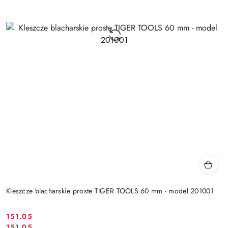
Kleszcze blacharskie proste TIGER TOOLS 60 mm - model 201001
151.05
Cena
151.05