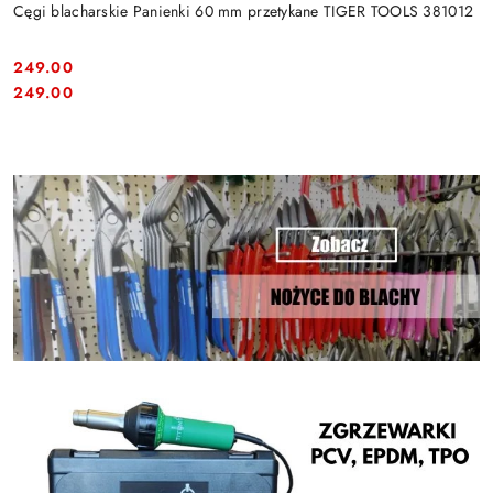
Cęgi blacharskie Panienki 60 mm przetykane TIGER TOOLS 381012
249.00
Cena:
Cena:
249.00