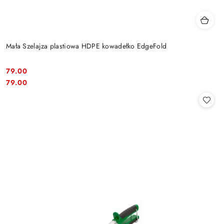
Mała Szelajza plastiowa HDPE kowadełko EdgeFold
79.00
Cena:
Cena:
79.00