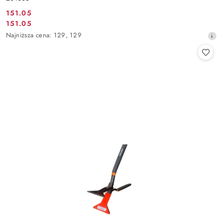
151.05
Cena
151.05
Cena
promocyjna:
Najniższa
Najniższa cena:
129
,
129
promocyjna:
cena
z
30
dni
przed
obniżką