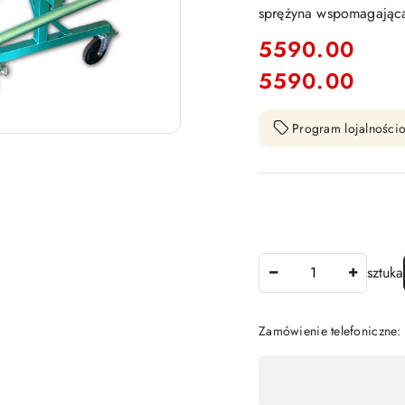
sprężyna wspomagająca.
cena:
5590.00
5590.00
Cena:
Program lojalnościo
Ilość
sztuka
Zamówienie telefoniczne
Dostępność
,