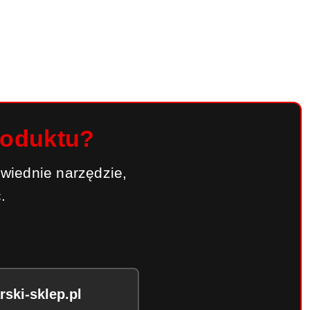
roduktu?
wiednie narzędzie,
.
ski-sklep.pl