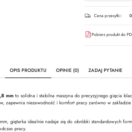
płatność
i
Cena przesyłki:
dostawa
Pobierz produkt do P
OPIS PRODUKTU
OPINIE (0)
ZADAJ PYTANIE
0,8 mm
to solidna i stabilna maszyna do precyzyjnego gięcia bl
w, zapewnia niezawodność i komfort pracy zarówno w zakładzie b
 mm, giętarka idealnie nadaje się do obróbki standardowych for
podczas pracy.