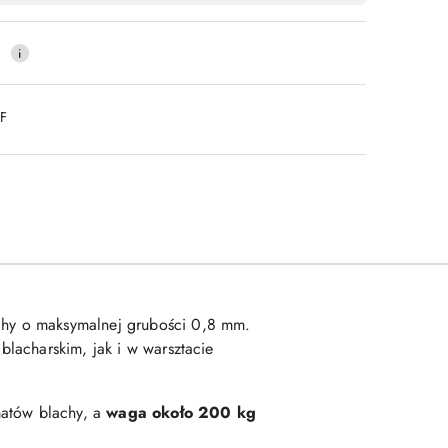
0
DF
achy o maksymalnej grubości 0,8 mm.
lacharskim, jak i w warsztacie
matów blachy, a
waga około 200 kg