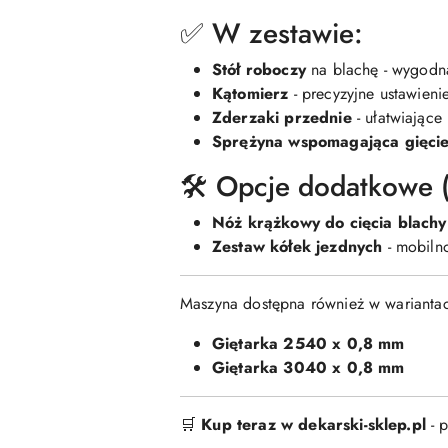
✅ W zestawie:
Stół roboczy
na blachę - wygodna
Kątomierz
- precyzyjne ustawienie
Zderzaki przednie
- ułatwiające
Sprężyna wspomagająca gięci
🛠️ Opcje dodatkowe (
Nóż krążkowy do cięcia blachy
Zestaw kółek jezdnych
- mobiln
Maszyna dostępna również w warianta
Giętarka 2540 x 0,8 mm
Giętarka 3040 x 0,8 mm
🛒
Kup teraz w dekarski-sklep.pl
- p