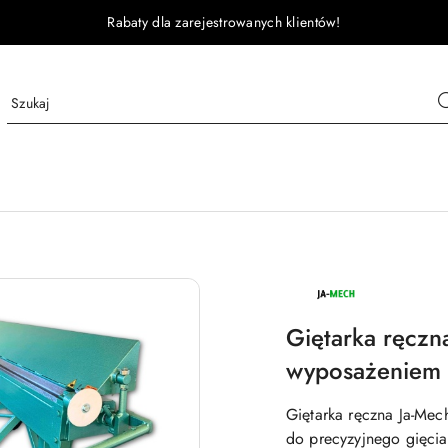
Rabaty dla zarejestrowanych klientów!
JA-
MECH
Giętarka ręcz
wyposażeniem -
Giętarka ręczna Ja-Mec
do precyzyjnego gięcia 