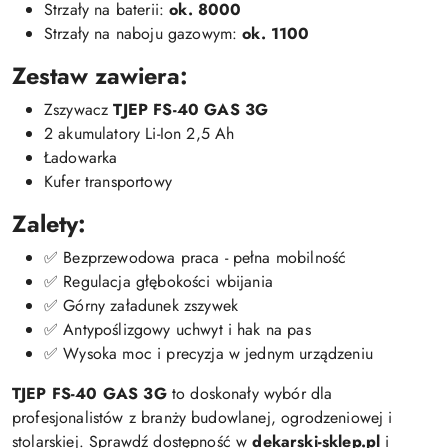
Strzały na baterii:
ok. 8000
Strzały na naboju gazowym:
ok. 1100
Zestaw zawiera:
Zszywacz
TJEP FS-40 GAS 3G
2 akumulatory Li-Ion 2,5 Ah
Ładowarka
Kufer transportowy
Zalety:
✅ Bezprzewodowa praca - pełna mobilność
✅ Regulacja głębokości wbijania
✅ Górny załadunek zszywek
✅ Antypoślizgowy uchwyt i hak na pas
✅ Wysoka moc i precyzja w jednym urządzeniu
TJEP FS-40 GAS 3G
to doskonały wybór dla
profesjonalistów z branży budowlanej, ogrodzeniowej i
stolarskiej. Sprawdź dostępność w
dekarski-sklep.pl
i