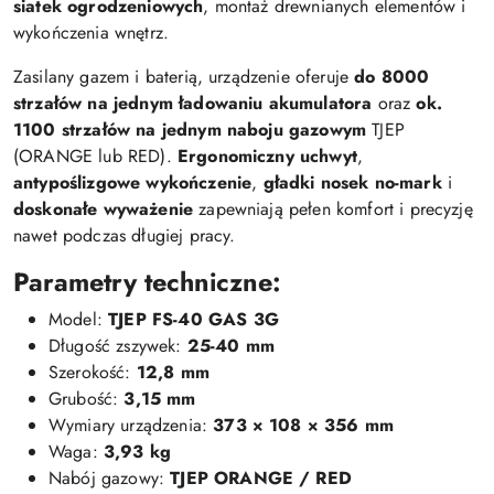
siatek ogrodzeniowych
, montaż drewnianych elementów i
wykończenia wnętrz.
Zasilany gazem i baterią, urządzenie oferuje
do 8000
strzałów na jednym ładowaniu akumulatora
oraz
ok.
1100 strzałów na jednym naboju gazowym
TJEP
(ORANGE lub RED).
Ergonomiczny uchwyt
,
antypoślizgowe wykończenie
,
gładki nosek no-mark
i
doskonałe wyważenie
zapewniają pełen komfort i precyzję
nawet podczas długiej pracy.
Parametry techniczne:
Model:
TJEP FS-40 GAS 3G
Długość zszywek:
25-40 mm
Szerokość:
12,8 mm
Grubość:
3,15 mm
Wymiary urządzenia:
373 × 108 × 356 mm
Waga:
3,93 kg
Nabój gazowy:
TJEP ORANGE / RED