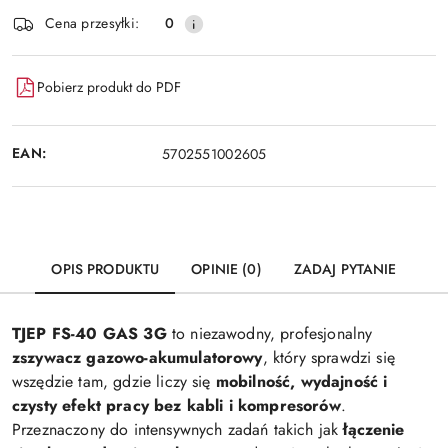
i
Cena przesyłki:
0
dostawa
Pobierz produkt do PDF
EAN:
5702551002605
OPIS PRODUKTU
OPINIE (0)
ZADAJ PYTANIE
TJEP FS-40 GAS 3G
to niezawodny, profesjonalny
zszywacz gazowo-akumulatorowy
, który sprawdzi się
wszędzie tam, gdzie liczy się
mobilność, wydajność i
czysty efekt pracy bez kabli i kompresorów
.
Przeznaczony do intensywnych zadań takich jak
łączenie