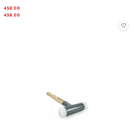
458.00
Cena:
Cena:
458.00