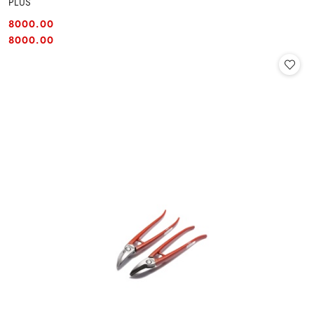
PLUS
8000.00
Cena:
Cena:
8000.00