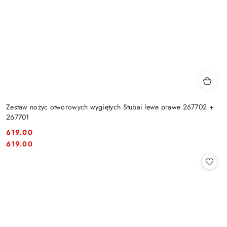
Zestaw nożyc otworowych wygiętych Stubai lewe prawe 267702 +
267701
619.00
Cena:
Cena:
619.00