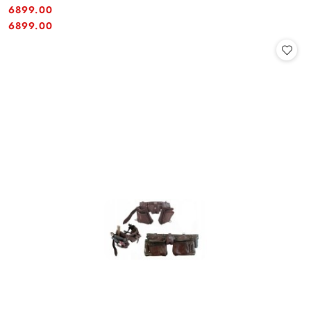
6899.00
Cena:
Cena:
6899.00