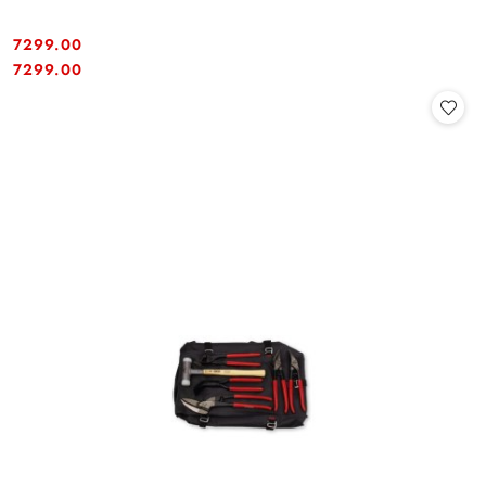
7299.00
Cena:
Cena:
7299.00