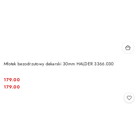
Młotek bezodrzutowy dekarski 30mm HALDER 3366.030
179.00
Cena:
Cena:
179.00