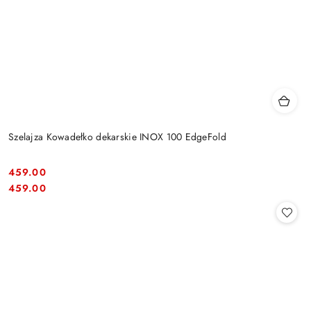
Szelajza Kowadełko dekarskie INOX 100 EdgeFold
459.00
Cena:
Cena:
459.00