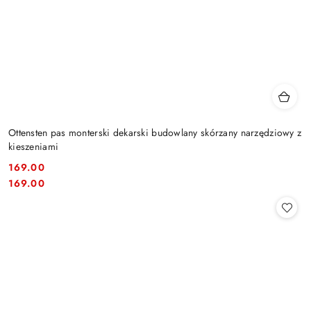
Ottensten pas monterski dekarski budowlany skórzany narzędziowy z
kieszeniami
169.00
Cena:
Cena:
169.00