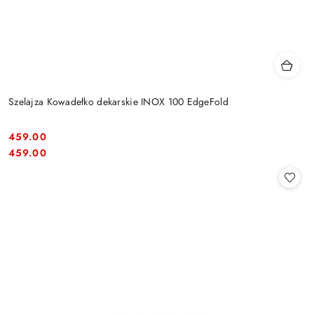
Szelajza Kowadełko dekarskie INOX 100 EdgeFold
459.00
Cena:
Cena:
459.00