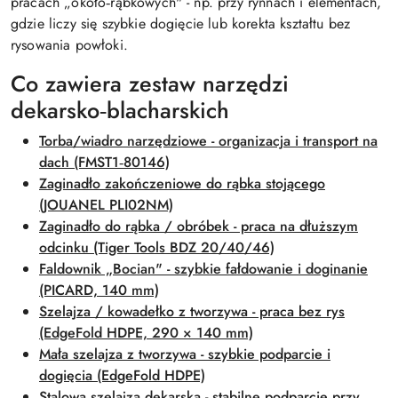
pracach „około‑rąbkowych" - np. przy rynnach i elementach,
gdzie liczy się szybkie dogięcie lub korekta kształtu bez
rysowania powłoki.
Co zawiera zestaw narzędzi
dekarsko‑blacharskich
Torba/wiadro narzędziowe - organizacja i transport na
dach (FMST1‑80146)
Zaginadło zakończeniowe do rąbka stojącego
(JOUANEL PLI02NM)
Zaginadło do rąbka / obróbek - praca na dłuższym
odcinku (Tiger Tools BDZ 20/40/46)
Faldownik „Bocian" - szybkie fałdowanie i doginanie
(PICARD, 140 mm)
Szelajza / kowadełko z tworzywa - praca bez rys
(EdgeFold HDPE, 290 × 140 mm)
Mała szelajza z tworzywa - szybkie podparcie i
dogięcia (EdgeFold HDPE)
Stalowa szelajza dekarska - stabilne podparcie przy