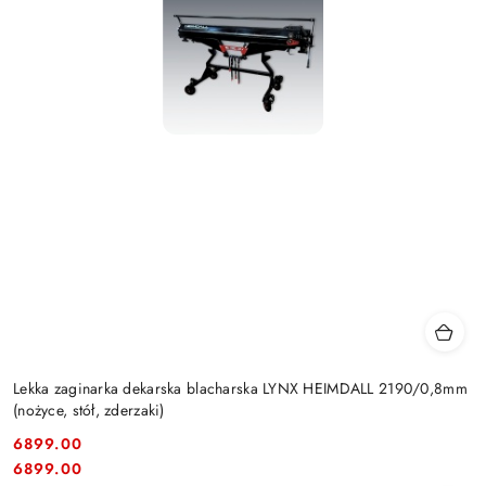
Lekka zaginarka dekarska blacharska LYNX HEIMDALL 2190/0,8mm
(nożyce, stół, zderzaki)
6899.00
Cena:
Cena:
6899.00