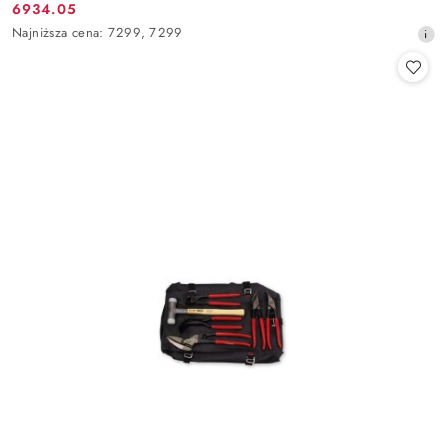
6934.05
Cena
promocyjna:
Najniższa
Najniższa cena:
7299
,
7299
promocyjna:
cena
z
30
dni
przed
obniżką