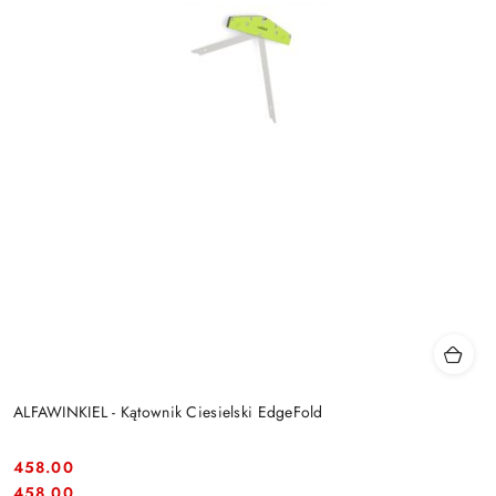
ALFAWINKIEL - Kątownik Ciesielski EdgeFold
458.00
Cena:
Cena:
458.00