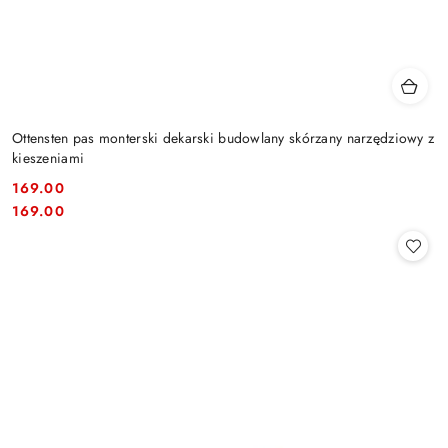
Ottensten pas monterski dekarski budowlany skórzany narzędziowy z
kieszeniami
169.00
Cena:
Cena:
169.00