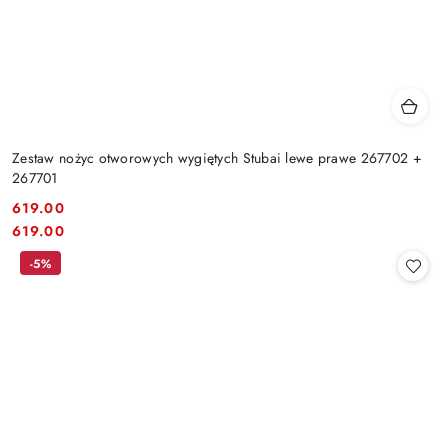
Zestaw nożyc otworowych wygiętych Stubai lewe prawe 267702 +
267701
619.00
Cena:
Cena:
619.00
-5%