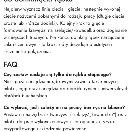
Najpierw wyznacz linię cięcia i gięcia, następnie wykonaj
cięcie nożycami dobranymi do rodzaju pracy (długie cięcia
proste lub krótsze docinki). Kolejny krok to gięcie i
formowanie krawędzi na szelajzie/kowadełku oraz doginanie
w miejscach trudnych. Na końcu domknij rąbek narzędziem
zakończeniowym - to krok, który decyduje o estetyce i
szczelności połączenia.
FAQ
Czy zestaw nadaje się tylko do rąbka stojącego?
Nie - poza narzędziami rąbkowymi zawiera także nożyce,
młotki, cęgi oraz narzędzia do obróbki rynien i uniwersalnych
obróbek blacharskich.
Co wybrać, jeśli zależy mi na pracy bez rys na blasze?
Postaw na narzędzia z tworzywa (szelajzy/„kowadełka") oraz
młotki do prac wykończeniowych - to ogranicza ryzyko
przypadkowego uszkodzenia powierzchni.