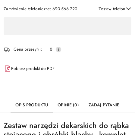
Zamówienie telefoniczne: 690 566 720
Zostaw telefon
Dostępność
,
Wyślij
płatność
i
Cena przesyłki:
0
dostawa
Pobierz produkt do PDF
OPIS PRODUKTU
OPINIE (0)
ZADAJ PYTANIE
Zestaw narzędzi dekarskich do rąbka
stojącego i obróbki blachy - komplet