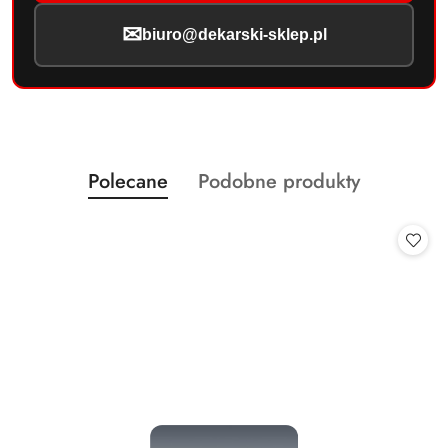
✉
biuro@dekarski-sklep.pl
Produkty
Produkty
Polecane
Podobne produkty
Pomiń karuzelę produktów
o
o
statusie:
statusie: