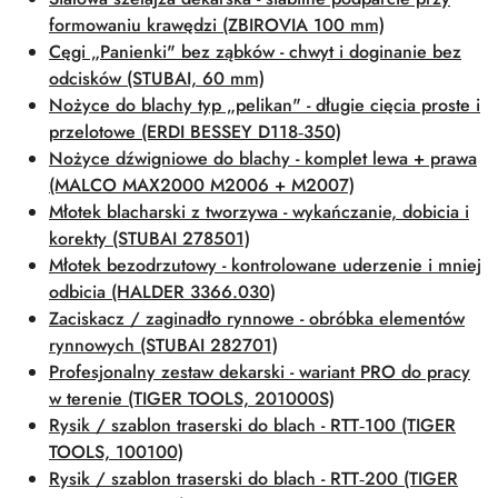
formowaniu krawędzi (ZBIROVIA 100 mm)
Cęgi „Panienki" bez ząbków - chwyt i doginanie bez
odcisków (STUBAI, 60 mm)
Nożyce do blachy typ „pelikan" - długie cięcia proste i
przelotowe (ERDI BESSEY D118‑350)
Nożyce dźwigniowe do blachy - komplet lewa + prawa
(MALCO MAX2000 M2006 + M2007)
Młotek blacharski z tworzywa - wykańczanie, dobicia i
korekty (STUBAI 278501)
Młotek bezodrzutowy - kontrolowane uderzenie i mniej
odbicia (HALDER 3366.030)
Zaciskacz / zaginadło rynnowe - obróbka elementów
rynnowych (STUBAI 282701)
Profesjonalny zestaw dekarski - wariant PRO do pracy
w terenie (TIGER TOOLS, 201000S)
Rysik / szablon traserski do blach - RTT‑100 (TIGER
TOOLS, 100100)
Rysik / szablon traserski do blach - RTT‑200 (TIGER