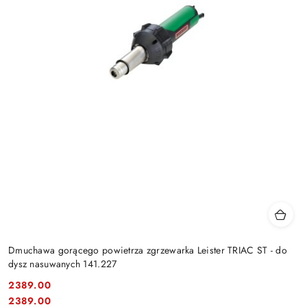
Dmuchawa gorącego powietrza zgrzewarka Leister TRIAC ST - do
dysz nasuwanych 141.227
2389.00
Cena:
Cena:
2389.00