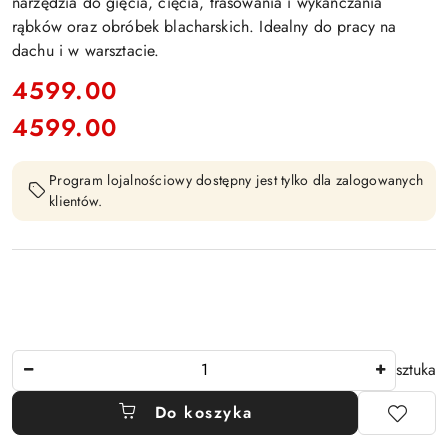
narzędzia do gięcia, cięcia, trasowania i wykańczania
rąbków oraz obróbek blacharskich. Idealny do pracy na
dachu i w warsztacie.
cena:
4599.00
4599.00
Cena:
Program lojalnościowy dostępny jest tylko dla zalogowanych
klientów.
Ilość
sztuka
Do koszyka