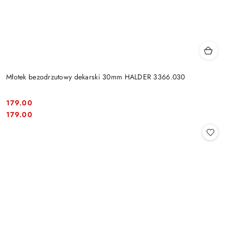
Młotek bezodrzutowy dekarski 30mm HALDER 3366.030
179.00
Cena:
Cena:
179.00