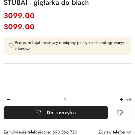
STUBAI - giętarka do blach
cena:
3099.00
3099.00
Cena:
Program lojalnościowy dostępny jest tylko dla zalogowanych
klientów.
Ilość
szt
Do koszyka
Zamówienie telefoniczne: 690 566 720
Zostaw telefon