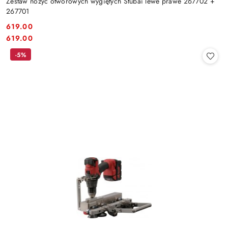
Zestaw nożyc otworowych wygiętych Stubai lewe prawe 267702 +
267701
619.00
Cena:
Cena:
619.00
-5%