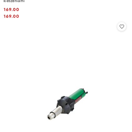
kieszeniami
169.00
Cena:
Cena:
169.00