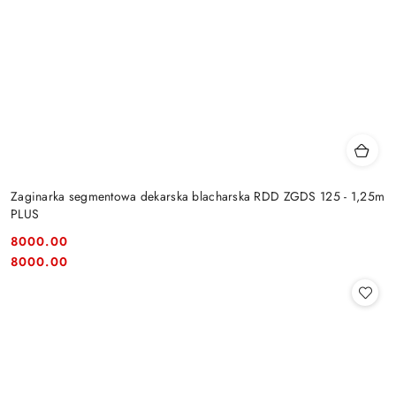
Zaginarka segmentowa dekarska blacharska RDD ZGDS 125 - 1,25m
PLUS
8000.00
Cena:
Cena:
8000.00