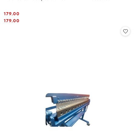
179.00
Cena:
Cena:
179.00