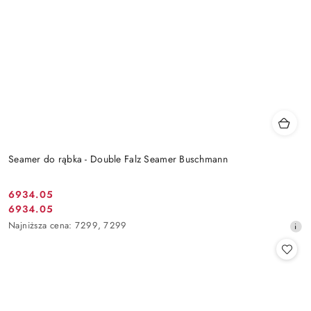
Seamer do rąbka - Double Falz Seamer Buschmann
6934.05
Cena
6934.05
Cena
promocyjna:
Najniższa
Najniższa cena:
7299
,
7299
promocyjna:
cena
z
30
dni
przed
obniżką