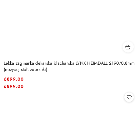
Lekka zaginarka dekarska blacharska LYNX HEIMDALL 2190/0,8mm
(nożyce, stół, zderzaki)
6899.00
Cena:
Cena:
6899.00