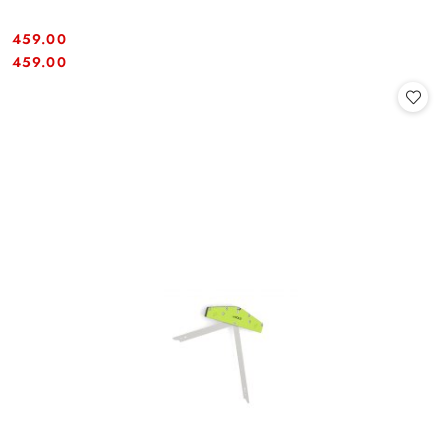
459.00
Cena:
Cena:
459.00