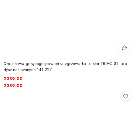
Dmuchawa gorącego powietrza zgrzewarka Leister TRIAC ST - do
dysz nasuwanych 141.227
2389.00
Cena:
Cena:
2389.00