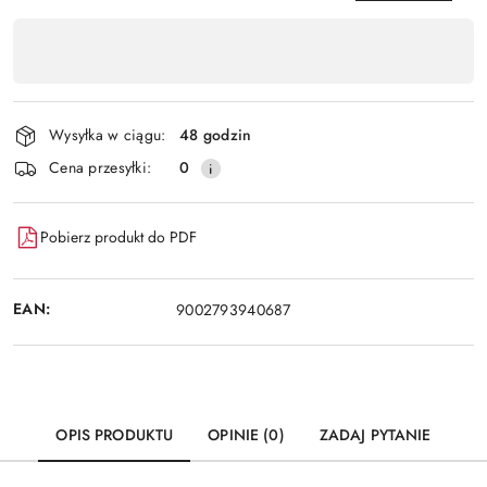
Dostępność
,
Wyślij
płatność
i
Wysyłka w ciągu:
48 godzin
dostawa
Cena przesyłki:
0
Pobierz produkt do PDF
EAN:
9002793940687
OPIS PRODUKTU
OPINIE (0)
ZADAJ PYTANIE