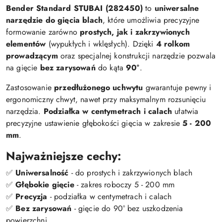
Bender Standard STUBAI (282450)
to
uniwersalne
narzędzie do gięcia blach
, które umożliwia precyzyjne
formowanie zarówno
prostych, jak i zakrzywionych
elementów
(wypukłych i wklęsłych). Dzięki
4 rolkom
prowadzącym
oraz specjalnej konstrukcji narzędzie pozwala
na gięcie
bez zarysowań
do kąta
90°
.
Zastosowanie
przedłużonego uchwytu
gwarantuje pewny i
ergonomiczny chwyt, nawet przy maksymalnym rozsunięciu
narzędzia.
Podziałka w centymetrach i calach
ułatwia
precyzyjne ustawienie głębokości gięcia w zakresie
5 - 200
mm
.
Najważniejsze cechy:
✅
Uniwersalność
- do prostych i zakrzywionych blach
✅
Głębokie gięcie
- zakres roboczy 5 - 200 mm
✅
Precyzja
- podziałka w centymetrach i calach
✅
Bez zarysowań
- gięcie do 90° bez uszkodzenia
powierzchni