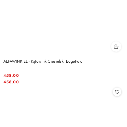
ALFAWINKIEL - Kątownik Ciesielski EdgeFold
458.00
Cena:
Cena:
458.00