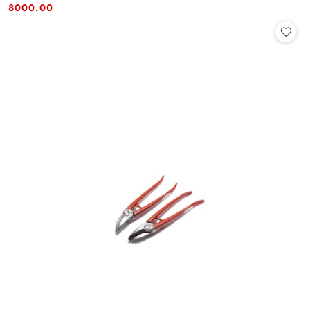
Cena:
Cena:
8000.00