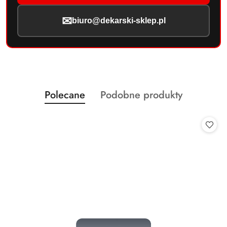
✉
biuro@dekarski-sklep.pl
Produkty
Produkty
Polecane
Podobne produkty
Pomiń karuzelę produktów
o
o
statusie:
statusie: