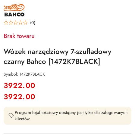
BAHCO
(0)
Brak towaru
Wózek narzędziowy 7-szufladowy
czarny Bahco [1472K7BLACK]
Symbol:
1472K7BLACK
cena:
3922.00
3922.00
Cena:
Program lojalnościowy dostępny jest tylko dla zalogowanych
klientów.