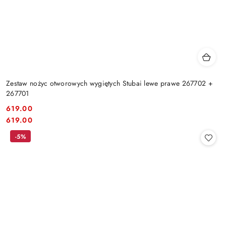
Zestaw nożyc otworowych wygiętych Stubai lewe prawe 267702 +
267701
619.00
Cena:
Cena:
619.00
-5%