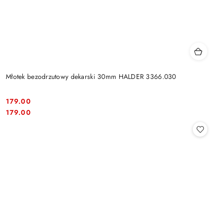
Młotek bezodrzutowy dekarski 30mm HALDER 3366.030
179.00
Cena:
Cena:
179.00