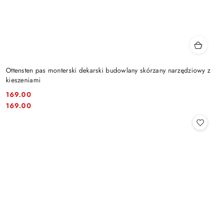
Ottensten pas monterski dekarski budowlany skórzany narzędziowy z
kieszeniami
169.00
Cena:
Cena:
169.00