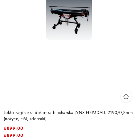
Lekka zaginarka dekarska blacharska LYNX HEIMDALL 2190/0,8mm
(nożyce, stół, zderzaki)
6899.00
Cena:
Cena:
6899.00