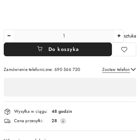
Ilość
sztuka
Do koszyka
Zamówienie telefoniczne: 690 566 720
Zostaw telefon
Dostępność
,
Wyślij
płatność
i
Wysyłka w ciągu:
48 godzin
dostawa
Cena przesyłki:
28