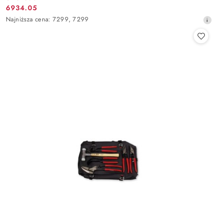
Cena
6934.05
Cena
promocyjna:
Najniższa
Najniższa cena:
7299
,
7299
promocyjna:
cena
z
30
dni
przed
obniżką