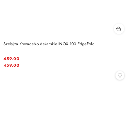
Szelajza Kowadełko dekarskie INOX 100 EdgeFold
459.00
Cena:
Cena:
459.00