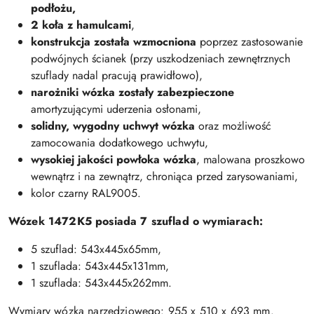
podłożu,
2 koła z hamulcami
,
konstrukcja została wzmocniona
poprzez zastosowanie
podwójnych ścianek (przy uszkodzeniach zewnętrznych
szuflady nadal pracują prawidłowo),
narożniki wózka zostały zabezpieczone
amortyzującymi uderzenia osłonami,
solidny, wygodny uchwyt wózka
oraz możliwość
zamocowania dodatkowego uchwytu,
wysokiej jakości powłoka wózka
, malowana proszkowo
wewnątrz i na zewnątrz, chroniąca przed zarysowaniami,
kolor czarny RAL9005.
Wózek 1472K5 posiada 7 szuflad o wymiarach:
5 szuflad: 543x445x65mm,
1 szuflada: 543x445x131mm,
1 szuflada: 543x445x262mm.
Wymiary wózka narzędziowego: 955 x 510 x 693 mm.