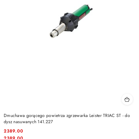
Dmuchawa gorącego powietrza zgrzewarka Leister TRIAC ST - do
dysz nasuwanych 141.227
2389.00
Cena:
Cena:
2389.00