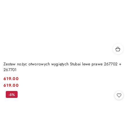
Zestaw nożyc otworowych wygiętych Stubai lewe prawe 267702 +
267701
619.00
Cena:
Cena:
619.00
-5%