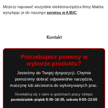
Możesz naprawić
wszystkie elektronarzędzia firmy
Makita
wysyłając je do naszego
serwisu w A/B/C
.
Kontakt
Potrzebujesz pomocy w
wyborze produktu?
Jesteśmy do Twojej dyspozycji. Chętnie
pomożemy dobrać odpowiednie narzędzie,
maszynę lub akcesoria do wykonywanych prac.
Skontaktuj się z nami w godzinach pracy sklepu:
poniedziałek–piątek 8:00–16:00, sobota 9:00–13:00