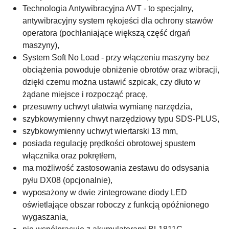
Technologia Antywibracyjna AVT -
to specjalny,
antywibracyjny system rękojeści dla ochrony stawów
operatora (pochłaniające większą część drgań
maszyny),
System Soft No Load -
przy włączeniu
maszyny bez
obciążenia powoduje obniżenie obrotów oraz wibracji,
dzięki czemu można ustawić szpicak, czy dłuto w
żądane miejsce i
rozpocząć pracę,
przesuwny uchwyt ułatwia wymianę narzędzia,
szybkowymienny chwyt narzędziowy typu SDS-PLUS,
szybkowymienny uchwyt wiertarski 13 mm,
posiada regulację prędkości obrotowej spustem
włącznika oraz pokrętłem,
ma możliwość zastosowania zestawu do odsysania
pyłu DX08 (opcjonalnie),
wyposażony w dwie zintegrowane diody LED
oświetlające obszar roboczy z funkcją opóźnionego
wygaszania,