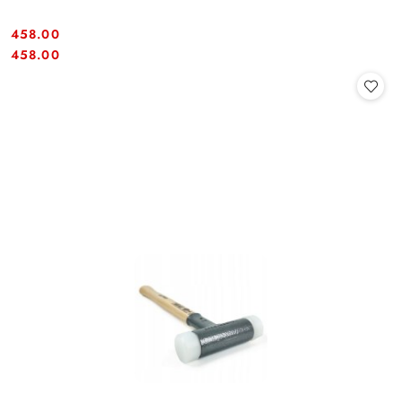
458.00
Cena:
Cena:
458.00