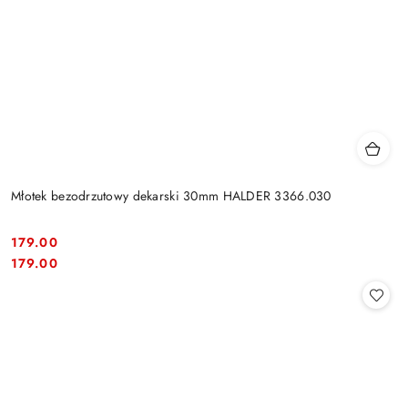
Młotek bezodrzutowy dekarski 30mm HALDER 3366.030
179.00
Cena:
Cena:
179.00