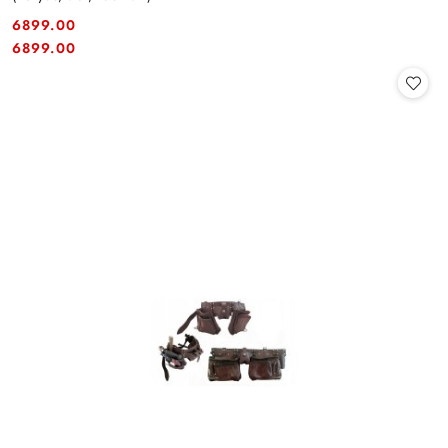
6899.00
Cena:
Cena:
6899.00