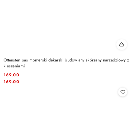
Ottensten pas monterski dekarski budowlany skórzany narzędziowy z
kieszeniami
169.00
Cena:
Cena:
169.00