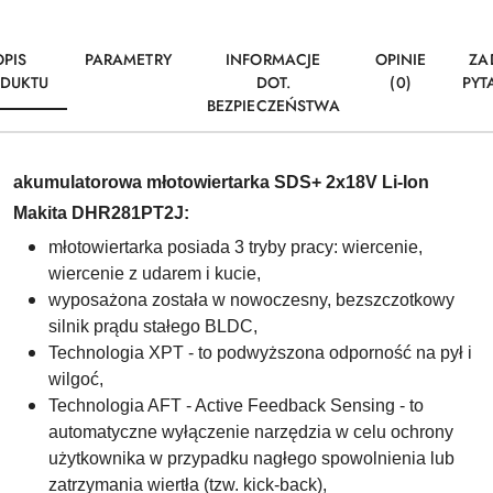
OPIS
PARAMETRY
INFORMACJE
OPINIE
ZA
DUKTU
DOT.
(0)
PYT
BEZPIECZEŃSTWA
akumulatorowa młotowiertarka SDS+ 2x18V Li-Ion
Makita DHR281PT2J:
młotowiertarka posiada 3 tryby pracy: wiercenie,
wiercenie z udarem i kucie,
wyposażona została w nowoczesny, bezszczotkowy
silnik prądu stałego BLDC,
Technologia XPT - to podwyższona odporność na pył i
wilgoć,
Technologia AFT - Active Feedback Sensing - to
automatyczne wyłączenie narzędzia w celu ochrony
użytkownika w przypadku nagłego spowolnienia lub
zatrzymania wiertła (tzw. kick-back),