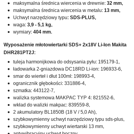
maksymalna średnica wiercenia w drewnie:
32 mm,
maksymalna średnica wiercenia w metalu:
13
mm,
Uchwyt narzędziowy typu
: SDS-PLUS,
waga:
3,9 - 5,1 kg,
wymiary:
404 mm.
Wyposażenie młotowiertarki SDS+ 2x18V Li-Ion Makita
DHR281PT2J:
tuleja harmonijkowa do odsysania pyłu: 195179-1,
ładowarka 2-gniazdowa DC18RD Li-ion: 196933-6,
smar do wierteł i dłut 100ml: 198993-4,
ogranicznik głębokości: 331886-4,
szmatka: 443122-7,
walizka systemowa MAKPAC TYP 4: 821552-6,
wkład do walizki makpac: 839559-8,
2 akumulatory BL1850B (18 V / 5,0 Ah),
szybkowymienny uchwyt narzędziowy typu sds-plus,
szybkowymienny uchwyt wiertarski 13 mm,
antywibracyjny uchwyt boczny,