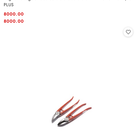
PLUS
8000.00
Cena:
Cena:
8000.00