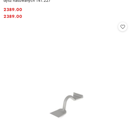
dysz nasuwanych 141.227
2389.00
Cena:
Cena:
2389.00