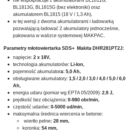
nie współpracuje z akumulatorami BL1811G,
BL1813G, BL1815G (bez elektroniki) oraz
akumulatorem BL1815 (18 V / 1,3 Ah),
w tej wersji z dwoma akumulatorami i ładowarką
pozwalającą ładować 2 akumulatory jednocześnie,
pakowana w walizce systemowej MAKPAC.
Parametry młotowiertarka SDS+
Makita DHR281PT2J:
napięcie:
2 x
18V,
technologia akumulatorów:
Li-Ion,
pojemność akumulator
a: 5,0 Ah,
obsługiwane akumulatory:
1,5 / 2,0 / 3,0 / 4,0 / 5,0 / 6,0
Ah,
energia udaru (pomiar wg EPTA 05/2009):
2,9 J,
prędkość bez obciążenia
: 0-980 obr/min,
częstość udarów
: 0-5000 ud/min,
maksymalna średnica wiercenia w betonie:
wiertło pełne
:
28 mm,
koronka:
54 mm,