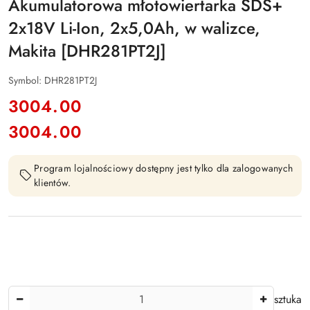
Akumulatorowa młotowiertarka SDS+
2x18V Li-Ion, 2x5,0Ah, w walizce,
Makita [DHR281PT2J]
Symbol:
DHR281PT2J
cena:
3004.00
3004.00
Cena:
Program lojalnościowy dostępny jest tylko dla zalogowanych
klientów.
Ilość
sztuka