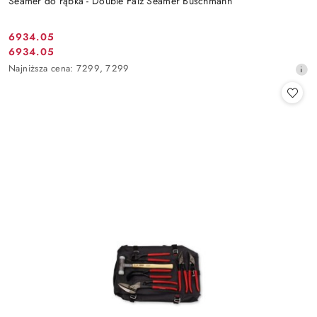
Seamer do rąbka - Double Falz Seamer Buschmann
6934.05
Cena
6934.05
Cena
promocyjna:
Najniższa
Najniższa cena:
7299
,
7299
promocyjna:
cena
z
30
dni
przed
obniżką