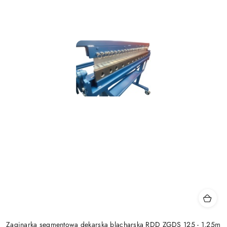
Zaginarka segmentowa dekarska blacharska RDD ZGDS 125 - 1,25m