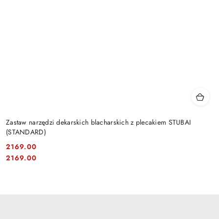
Zastaw narzędzi dekarskich blacharskich z plecakiem STUBAI
(STANDARD)
2169.00
Cena:
Cena:
2169.00