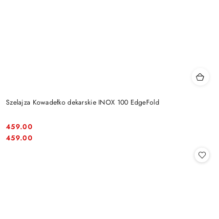
Szelajza Kowadełko dekarskie INOX 100 EdgeFold
459.00
Cena:
Cena:
459.00