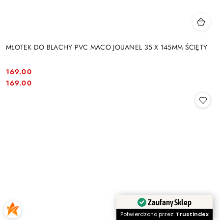
MŁOTEK DO BLACHY PVC MACO JOUANEL 35 X 145MM ŚCIĘTY
169.00
Cena:
Cena:
169.00
Zaufany Sklep
Potwierdzono przez:
Trustindex