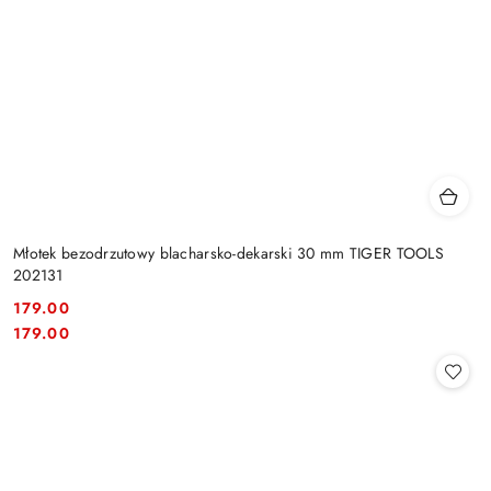
Młotek bezodrzutowy blacharsko-dekarski 30 mm TIGER TOOLS
202131
179.00
Cena:
Cena:
179.00