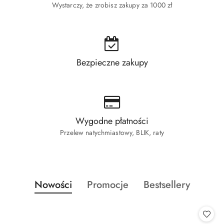
Wystarczy, że zrobisz zakupy za 1000 zł
Bezpieczne zakupy
Wygodne płatności
Przelew natychmiastowy, BLIK, raty
Produkty
Produkty
Produkty
Nowości
Promocje
Bestsellery
Pomiń karuzelę produktów
o
o
o
statusie:
statusie:
statusie: