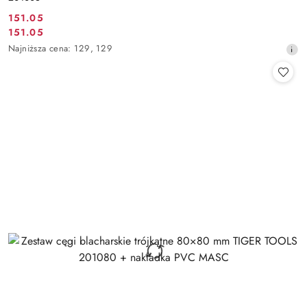
151.05
Cena
151.05
Cena
promocyjna:
Najniższa
Najniższa cena:
129
,
129
promocyjna:
cena
z
30
dni
przed
obniżką