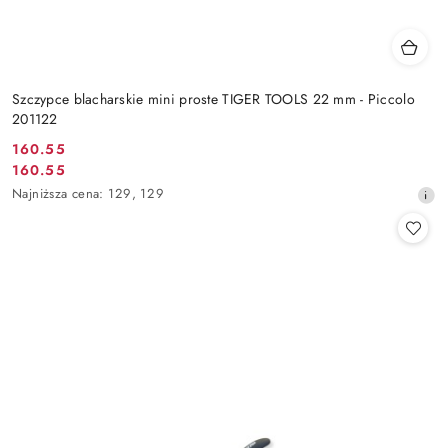
Szczypce blacharskie mini proste TIGER TOOLS 22 mm - Piccolo
201122
160.55
Cena
160.55
Cena
promocyjna:
Najniższa
Najniższa cena:
129
,
129
promocyjna:
cena
z
30
dni
przed
obniżką