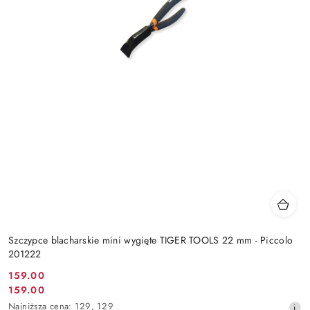
Szczypce blacharskie mini wygięte TIGER TOOLS 22 mm - Piccolo
201222
159.00
Cena
159.00
Cena
promocyjna:
Najniższa
Najniższa cena:
129
,
129