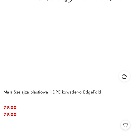
Mała Szelajza plastiowa HDPE kowadełko EdgeFold
79.00
Cena:
Cena:
79.00