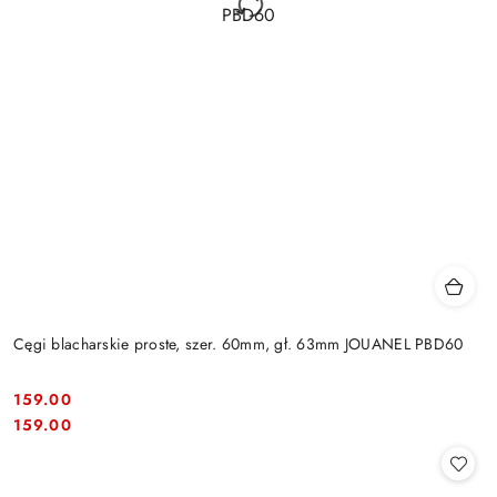
Cęgi blacharskie proste, szer. 60mm, gł. 63mm JOUANEL PBD60
159.00
Cena:
Cena:
159.00