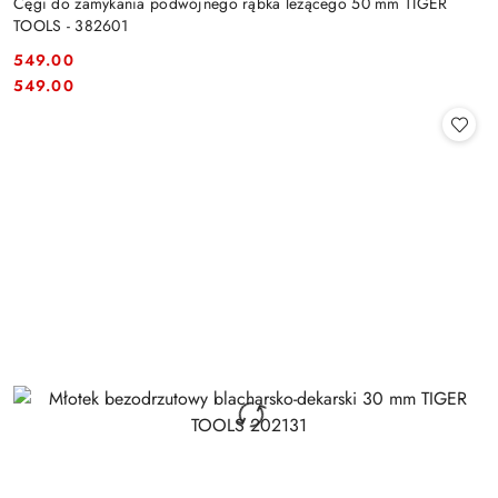
Cęgi do zamykania podwójnego rąbka leżącego 50 mm TIGER
TOOLS - 382601
549.00
Cena:
Cena:
549.00