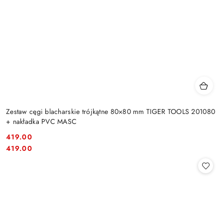
Zestaw cęgi blacharskie trójkątne 80×80 mm TIGER TOOLS 201080
+ nakładka PVC MASC
419.00
Cena:
Cena:
419.00