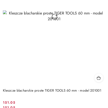
Kleszcze blacharskie proste TIGER TOOLS 60 mm - model 201001
151.05
Cena
151.05