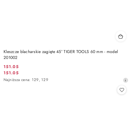
Kleszcze blacharskie zagięte 45° TIGER TOOLS 60 mm - model
201002
151.05
Cena
151.05
Cena
promocyjna:
Najniższa
Najniższa cena:
129
,
129
promocyjna:
cena
z
30
dni
przed
obniżką