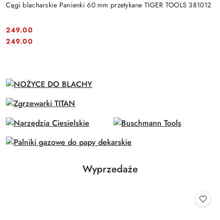
Cęgi blacharskie Panienki 60 mm przetykane TIGER TOOLS 381012
249.00
Cena:
Cena:
249.00
Produkty
Wyprzedaże
Pomiń karuzelę produktów
o
statusie: