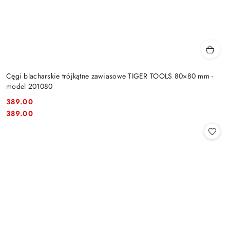
Cęgi blacharskie trójkątne zawiasowe TIGER TOOLS 80×80 mm -
model 201080
389.00
Cena:
Cena:
389.00