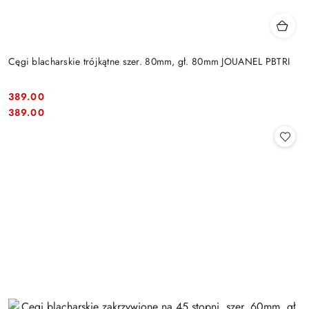
Cęgi blacharskie trójkątne szer. 80mm, gł. 80mm JOUANEL PBTRI
389.00
Cena:
Cena:
389.00