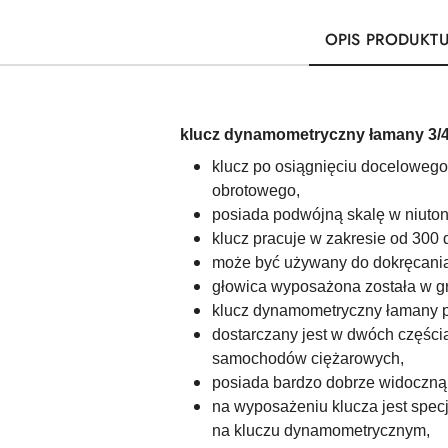
OPIS PRODUKT
klucz dynamometryczny łamany 3/
klucz po osiągnięciu doceloweg
obrotowego,
posiada podwójną skalę w niutonom
klucz pracuje w zakresie od 300 
może być używany do dokręcania
głowica wyposażona została w g
klucz dynamometryczny łamany p
dostarczany jest w dwóch części
samochodów ciężarowych,
posiada bardzo dobrze widoczną 
na wyposażeniu klucza jest spe
na kluczu dynamometrycznym,