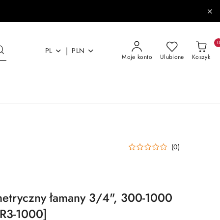
|
PL
PLN
Moje konto
Ulubione
Koszyk
(0)
etryczny łamany 3/4", 300-1000
R3-1000]