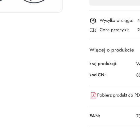
,
płatność
i
Wysyłka w ciągu:
4
dostawa
Cena przesyłki:
Więcej o produkcie
kraj produkcji:
W
kod CN:
8
Pobierz produkt do P
EAN:
7