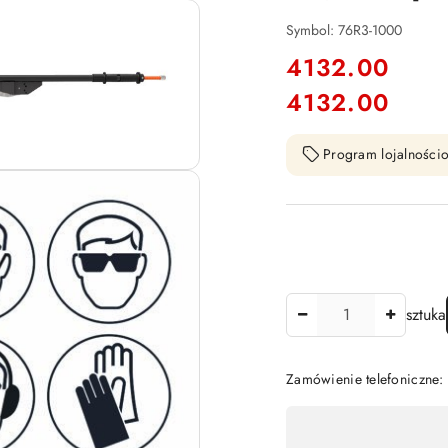
Symbol:
76R3-1000
cena:
4132.00
4132.00
Cena:
Program lojalnościo
Ilość
sztuka
Zamówienie telefoniczne
Dostępność