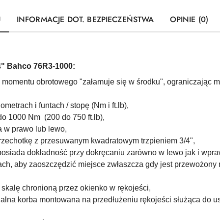
U
INFORMACJE DOT. BEZPIECZEŃSTWA
OPINIE (0)
4" Bahco 76R3-1000:
o momentu obrotowego "załamuje się w środku", ograniczając 
etrach i funtach / stopę (Nm i ft.lb),
do 1000 Nm (200 do 750 ft.lb),
 w prawo lub lewo,
rzechotkę z przesuwanym kwadratowym trzpieniem 3/4",
osiada dokładność przy dokręcaniu zarówno w lewo jak i wpr
ach, aby zaoszczędzić miejsce zwłaszcza gdy jest przewożony 
skalę chronioną przez okienko w rękojeści,
cjalna korba montowana na przedłużeniu rękojeści służąca do