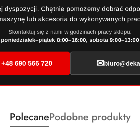
j dyspozycji. Chętnie pomożemy dobrać odpo
maszynę lub akcesoria do wykonywanych prac
Skontaktuj się z nami w godzinach pracy sklepu:
poniedziałek–piątek 8:00–16:00, sobota 9:00–13:00
✉
+48 690 566 720
biuro@dekar
Produkty
Produkty
Polecane
Podobne produkty
o
o