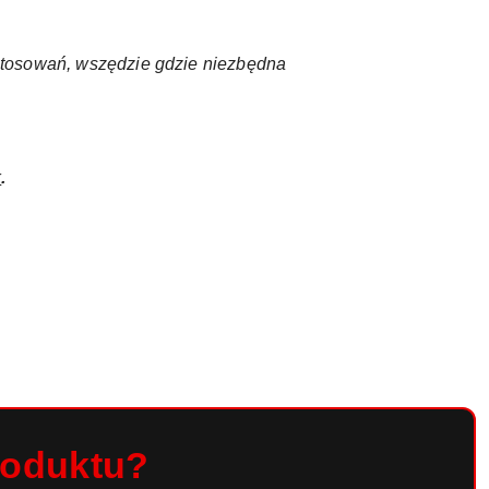
tosowań, wszędzie gdzie niezbędna
k
.
roduktu?