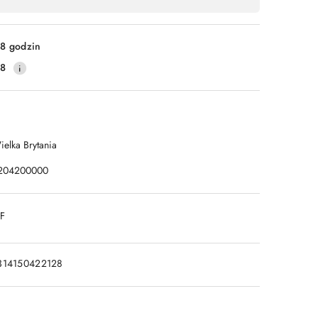
8 godzin
28
ielka Brytania
204200000
DF
314150422128