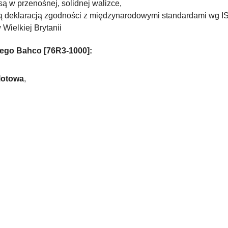
ą w przenośnej, solidnej walizce,
zną deklaracją zgodności z międzynarodowymi standardami wg
I
Wielkiej Brytanii
ego Bahco [76R3-1000]:
lotowa
,