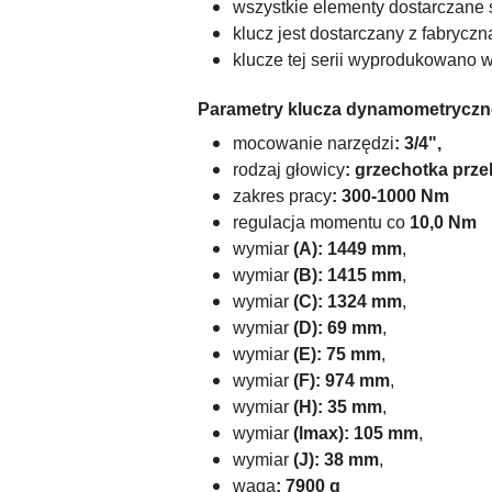
wszystkie elementy dostarczane s
klucz jest dostarczany z fabryc
klucze tej serii wyprodukowano w 
Parametry klucza dynamometryczn
mocowanie narzędzi
: 3/4",
rodzaj głowicy
: grzechotka prze
zakres pracy
: 300-1000 Nm
regulacja momentu co
10,0 Nm
wymiar
(A): 1449 mm
,
w
ymiar
(B): 1415 mm
,
w
ymiar
(C): 1324 mm
,
w
ymiar
(D): 69 mm
,
wymiar
(E): 75 mm
,
w
ymiar
(F): 974 mm
,
w
ymiar
(H): 35 mm
,
w
ymiar
(lmax): 105 mm
,
w
ymiar
(J): 38 mm
,
waga
: 7900 g