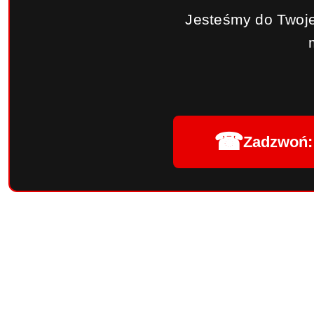
Jesteśmy do Twoje
☎
Zadzwoń: 
Pomiń karuzelę produktów