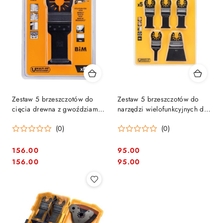
Zestaw 5 brzeszczotów do
Zestaw 5 brzeszczotów do
cięcia drewna z gwoździami,
narzędzi wielofunkcyjnych do
DeWalt [DT20723-QZ] do
cięcia drewna z gwoździami,
(0)
(0)
narzędzi wielofunkcyjnych
PCV, płyt G-K, DeWalt
[DT20732-QZ]
156.00
95.00
Cena:
Cena:
Cena:
Cena:
156.00
95.00