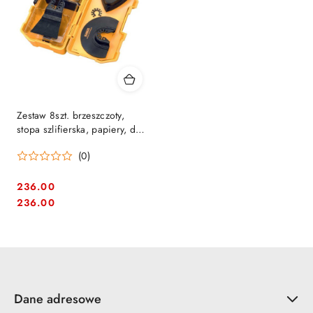
Zestaw 8szt. brzeszczoty,
stopa szlifierska, papiery, do
szlifowania i cięcia drewna z
(0)
gwoździami, PCV, płyt G-K,
DeWalt [DT2073
236.00
Cena:
Cena:
236.00
Dane adresowe