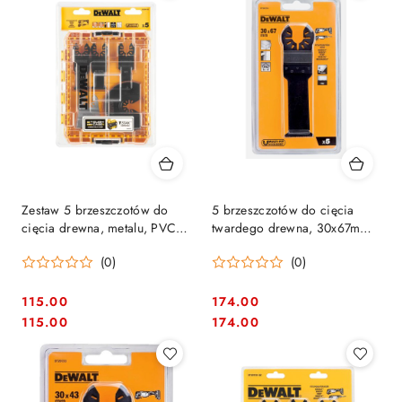
Zestaw 5 brzeszczotów do
5 brzeszczotów do cięcia
cięcia drewna, metalu, PVC
twardego drewna, 30x67mm,
DeWalt [DT20761-QZ]
DeWalt [DT20724-QZ]
(0)
(0)
115.00
174.00
Cena:
Cena:
Cena:
Cena:
115.00
174.00