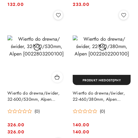
Cena:
Cena:
Cena:
Cena:
132.00
233.00
PRODUKT NIEDOSTĘPNY
Wiertło do drewna/świder,
Wiertło do drewna/świder,
32-600/530mm, Alpen
22-460/380mm, Alpen
[0022803200100]
[0022602200100]
(0)
(0)
326.00
140.00
Cena:
Cena:
Cena:
Cena:
326.00
140.00