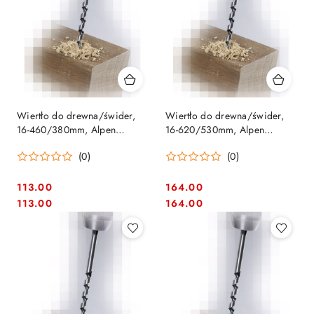
Wiertło do drewna/świder,
Wiertło do drewna/świder,
16-460/380mm, Alpen
16-620/530mm, Alpen
[0022601600100]
[0022801600100]
(0)
(0)
113.00
164.00
Cena:
Cena:
Cena:
Cena:
113.00
164.00