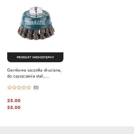
PRODUKT NIEDOSTĘPNY
Garnkowa szczotka druciana,
do czyszczenia stali,
60/0,50mm, Makita [D-24119]
(0)
typ pleciony, pełny, M14
25.00
Cena:
Cena:
25.00