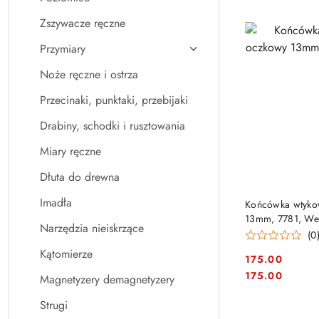
Zszywacze ręczne
Przymiary
Noże ręczne i ostrza
Przecinaki, punktaki, przebijaki
Drabiny, schodki i rusztowania
Miary ręczne
Dłuta do drewna
PRO
Imadła
Końcówka wtyko
13mm, 7781, We
Narzędzia nieiskrzące
(0
Kątomierze
175.00
Cena:
Cena:
175.00
Magnetyzery demagnetyzery
Strugi