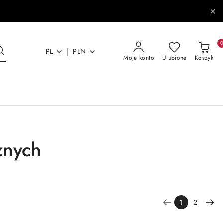
|
PL
PLN
Moje konto
Ulubione
Koszyk
znych
1
2