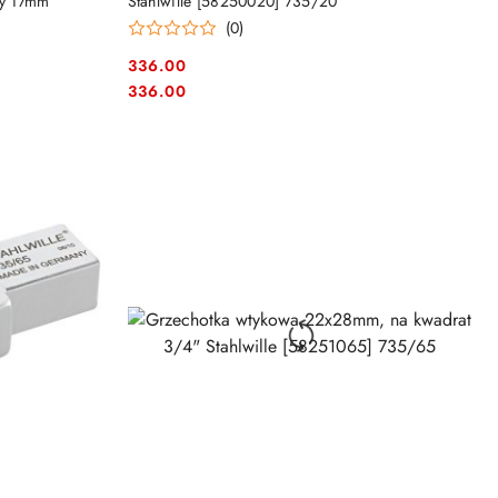
wy 17mm
Stahlwille [58250020] 735/20
(0)
336.00
Cena:
Cena:
336.00