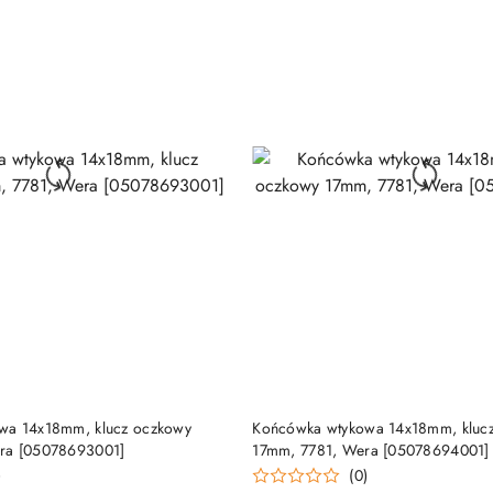
DUKT NIEDOSTĘPNY
PRODUKT NIEDOSTĘP
wa 14x18mm, klucz oczkowy
Końcówka wtykowa 14x18mm, kluc
ra [05078693001]
17mm, 7781, Wera [05078694001]
)
(0)