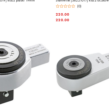
1019] klucz płaski 19mm
Stahlwille [58221017] klucz oczko
)
(0)
220.00
Cena:
Cena:
220.00