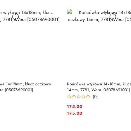
DUKT NIEDOSTĘPNY
PRODUKT NIEDOSTĘP
wa 14x18mm, klucz oczkowy
Końcówka wtykowa 14x18mm, kluc
ra [05078690001]
14mm, 7781, Wera [05078691001]
)
(0)
175.00
Cena:
Cena:
175.00