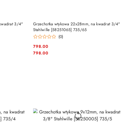
NY
PRODUKT NIEDOSTĘPNY
kwadrat 3/4"
Grzechotka wtykowa 22x28mm, na kwadrat 3/4"
Stahlwille [58251065] 735/65
(0)
798.00
Cena:
Cena:
798.00