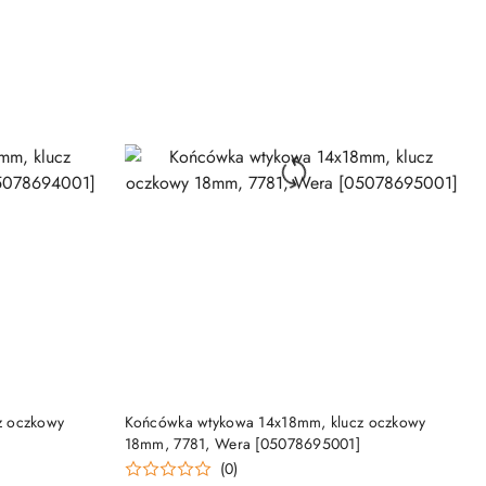
NY
PRODUKT NIEDOSTĘPNY
z oczkowy
Końcówka wtykowa 14x18mm, klucz oczkowy
18mm, 7781, Wera [05078695001]
(0)