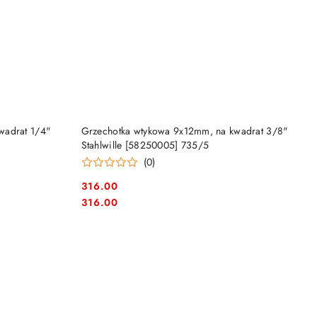
NY
PRODUKT NIEDOSTĘPNY
wadrat 1/4"
Grzechotka wtykowa 9x12mm, na kwadrat 3/8"
Stahlwille [58250005] 735/5
(0)
316.00
Cena:
Cena:
316.00