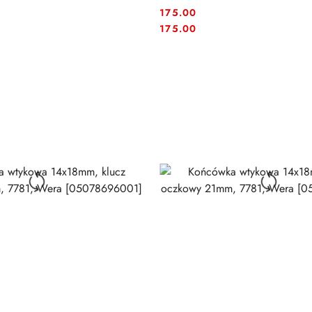
175.00
Cena:
Cena:
175.00