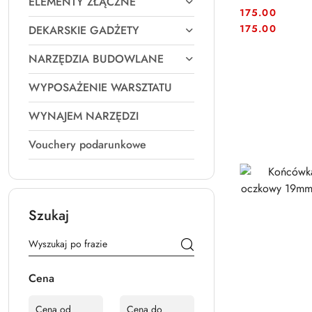
ELEMENTY ZŁĄCZNE
175.00
Cena:
Cena:
175.00
DEKARSKIE GADŻETY
NARZĘDZIA BUDOWLANE
WYPOSAŻENIE WARSZTATU
WYNAJEM NARZĘDZI
Vouchery podarunkowe
Szukaj
Cena