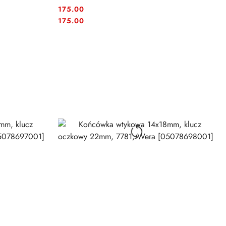
175.00
Cena:
Cena:
175.00