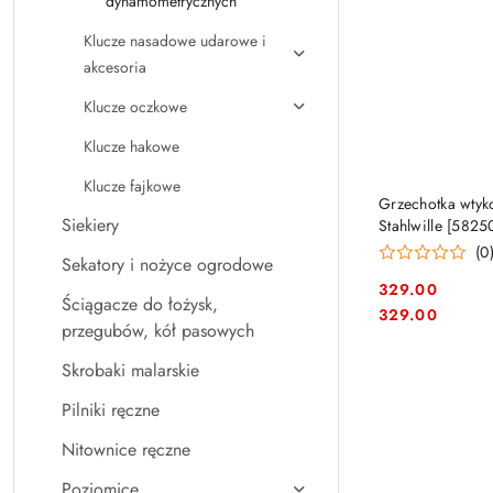
dynamometrycznych
Klucze nasadowe udarowe i
akcesoria
Klucze oczkowe
Klucze hakowe
Klucze fajkowe
PRO
Grzechotka wtyk
Siekiery
Stahlwille [582
(0
Sekatory i nożyce ogrodowe
329.00
Ściągacze do łożysk,
Cena:
Cena:
329.00
przegubów, kół pasowych
Skrobaki malarskie
Pilniki ręczne
Nitownice ręczne
Poziomice