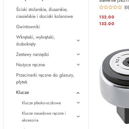
Stahlwille [5821
(0
Ściski stolarskie, ślusarskie,
ciesielskie i dociski kolanowe
132.00
Cena:
Cena:
132.00
Gwintowniki
Wkrętaki, wykrętaki,
śrubokręty
Zestawy narzędzi
Nożyce ręczne
Przecinarki ręczne do glazury,
płytek
Klucze
Klucze płasko-oczkowe
Klucze nasadowe ręczne i
akcesoria