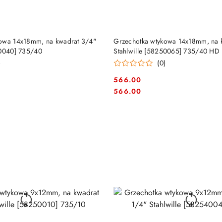
DUKT NIEDOSTĘPNY
PRODUKT NIEDOSTĘP
kowa 14x18mm, na kwadrat 3/4"
Grzechotka wtykowa 14x18mm, na 
50040] 735/40
Stahlwille [58250065] 735/40 HD
)
(0)
566.00
Cena:
Cena:
566.00