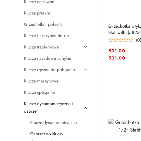
Klucze nastawne
Klucze płaskie
PRO
Grzechotki i pokrętła
Grzechotka wty
Stahlwille [582
Klucze i szczypce do rur
(0
Klucze trzpieniowe
501.00
Cena:
Cena:
501.00
Klucze nasadowe uchylne
Klucze ręczne do pobijania
Klucze maszynowe
Klucze specjalne
Klucze dynamometryczne i
osprzęt
Klucze dynamometryczne
Osprzęt do kluczy