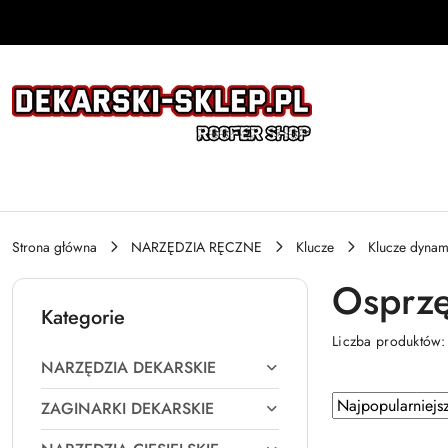
Przejdź do treści głównej
Przejdź do wyszukiwarki
Przejdź do moje konto
Przejdź do menu głównego
Przejdź do stopki
Strona główna
NARZĘDZIA RĘCZNE
Klucze
Klucze dynam
Osprzę
Kategorie
Liczba produktów
NARZĘDZIA DEKARSKIE
Zastosowano
Sortuj
ZAGINARKI DEKARSKIE
według
sortowanie: