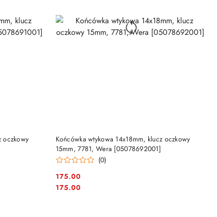
NY
PRODUKT NIEDOSTĘPNY
z oczkowy
Końcówka wtykowa 14x18mm, klucz oczkowy
15mm, 7781, Wera [05078692001]
(0)
175.00
Cena:
Cena:
175.00