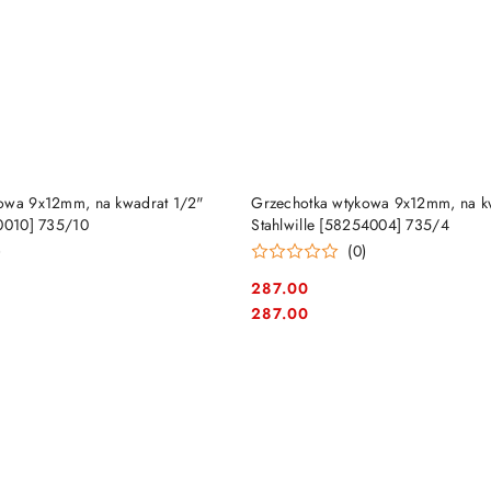
DUKT NIEDOSTĘPNY
PRODUKT NIEDOSTĘP
owa 9x12mm, na kwadrat 1/2"
Grzechotka wtykowa 9x12mm, na k
50010] 735/10
Stahlwille [58254004] 735/4
)
(0)
287.00
Cena:
Cena:
287.00