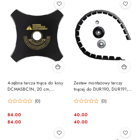
4-zębna tarcza tnąca do kosy
Zestaw montażowy tarczy
DCMASBC1N, 20 cm,
tnącej do DUR190, DUR191,
DeWALT [DT20680-QZ]
Makita [191W97-9]
(0)
(0)
84.00
40.00
Cena:
Cena:
Cena:
Cena:
84.00
40.00