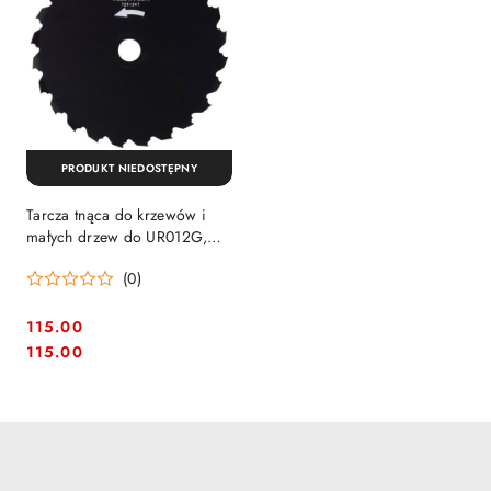
PRODUKT NIEDOSTĘPNY
Tarcza tnąca do krzewów i
małych drzew do UR012G,
225 x 25,4mm, Makita
(0)
[199872-9]
115.00
Cena:
Cena:
115.00