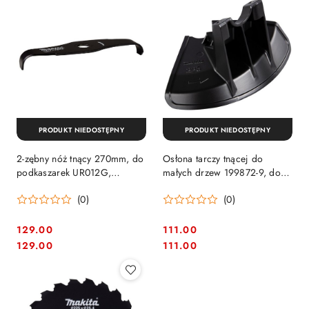
PRODUKT NIEDOSTĘPNY
PRODUKT NIEDOSTĘPNY
2-zębny nóż tnący 270mm, do
Osłona tarczy tnącej do
podkaszarek UR012G,
małych drzew 199872-9, do
UR013G, Makita [199874-5]
UR012G, Makita [199873-7]
(0)
(0)
129.00
111.00
Cena:
Cena:
Cena:
Cena:
129.00
111.00