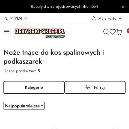
Przejdź do treści głównej
Przejdź do wyszukiwarki
Przejdź do moje konto
Przejdź do menu głównego
Przejdź do stopki
Rabaty dla zarejestrowanych klientów!
|
PL
PLN
Moje konto
Noże tnące do kos spalinowych i
podkaszarek
Liczba produktów:
5
Kategorie
Filtruj
Zastosowano
Sortuj
według
sortowanie:
Najpopularniejsze.