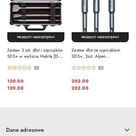
PRODUKT NIEDOSTĘPNY
PRODUKT NIEDOSTĘPNY
Zestaw 3 szt. dłut i szpicaków
Zestaw dłut ze szpicakiem
SDS+ w walizce, Makita [D-
SDS+, 3szt. Alpen
42357]
[0098000003100]
(0)
(0)
120.00
202.00
Cena:
Cena:
Cena:
Cena:
120.00
202.00
Dane adresowe