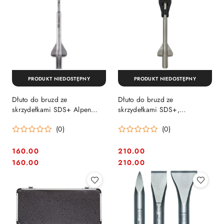
PRODUKT NIEDOSTĘPNY
PRODUKT NIEDOSTĘPNY
Dłuto do bruzd ze
Dłuto do bruzd ze
skrzydełkami SDS+ Alpen
skrzydełkami SDS+,
[0098400225100]
22x250mm, DeWalt [DT6804-
(0)
(0)
QZ]
160.00
210.00
Cena:
Cena:
Cena:
Cena:
160.00
210.00