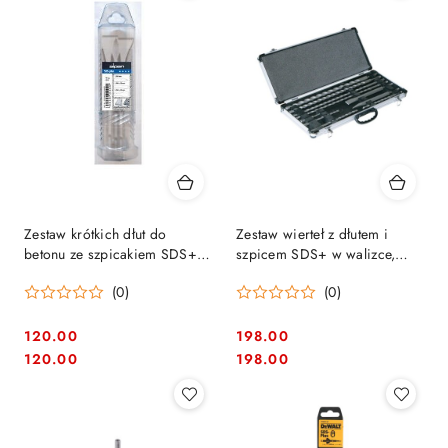
Zestaw krótkich dłut do
Zestaw wierteł z dłutem i
betonu ze szpicakiem SDS+,
szpicem SDS+ w walizce,
3szt. Alpen [0098000013100]
Makita [D-42385] 10 szt.
(0)
(0)
120.00
198.00
Cena:
Cena:
Cena:
Cena:
120.00
198.00