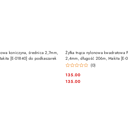
DUKT NIEDOSTĘPNY
PRODUKT NIEDOSTĘP
onowa koniczyna, średnica 2,7mm,
Żyłka tnąca nylonowa kwadratowa 
akita [E-01840] do podkaszarek
2,4mm, długość 206m, Makita [E-
i podkaszarek
)
(0)
135.00
Cena:
Cena:
135.00