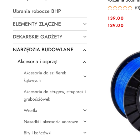
koszenia 305mm,
(0
Ubrania robocze BHP
139.00
ELEMENTY ZŁĄCZNE
Cena:
Cena:
139.00
DEKARSKIE GADŻETY
NARZĘDZIA BUDOWLANE
Akcesoria i osprzęt
Akcesoria do szlifierek
kątowych
Akcesoria do strugów, strugarek i
grubościówek
Wiertła
Nasadki i akcesoria udarowe
Bity i końcówki