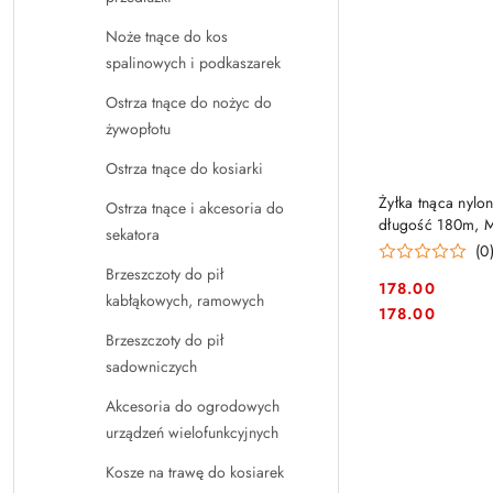
Noże tnące do kos
spalinowych i podkaszarek
Ostrza tnące do nożyc do
żywopłotu
Ostrza tnące do kosiarki
PRO
Żyłka tnąca nyl
Ostrza tnące i akcesoria do
długość 180m, M
sekatora
(0
Brzeszczoty do pił
178.00
kabłąkowych, ramowych
Cena:
Cena:
178.00
Brzeszczoty do pił
sadowniczych
Akcesoria do ogrodowych
urządzeń wielofunkcyjnych
Kosze na trawę do kosiarek