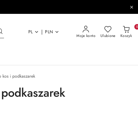
|
PL
PLN
Moje konto
Ulubione
Koszyk
do kos i podkaszarek
i podkaszarek