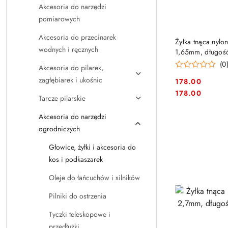
Akcesoria do narzędzi
pomiarowych
Akcesoria do przecinarek
PRO
Żyłka tnąca nylo
wodnych i ręcznych
1,65mm, długość
podkaszarek
(0
Akcesoria do pilarek,
zagłębiarek i ukośnic
178.00
Cena:
Cena:
178.00
Tarcze pilarskie
Akcesoria do narzędzi
ogrodniczych
Głowice, żyłki i akcesoria do
kos i podkaszarek
Oleje do łańcuchów i silników
Pilniki do ostrzenia
Tyczki teleskopowe i
przedłużki