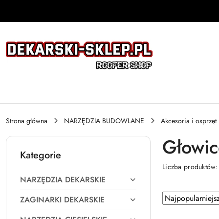
Przejdź do treści głównej
Przejdź do wyszukiwarki
Przejdź do moje konto
Przejdź do menu głównego
Przejdź do stopki
Strona główna
NARZĘDZIA BUDOWLANE
Akcesoria i osprzęt
Głowice
Kategorie
Liczba produktów
NARZĘDZIA DEKARSKIE
Zastosowano
Sortuj
ZAGINARKI DEKARSKIE
według
sortowanie: