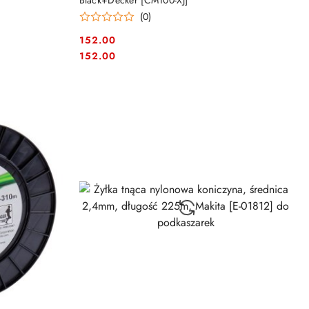
]
Black+Decker [CM100-XJ]
(0)
152.00
Cena:
Cena:
152.00