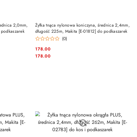
NY
PRODUKT NIEDOSTĘPNY
rednica 2,0mm,
Żyłka tnąca nylonowa koniczyna, średnica 2,4mm,
o podkaszarek
długość 225m, Makita [E-01812] do podkaszarek
(0)
178.00
Cena:
Cena:
178.00