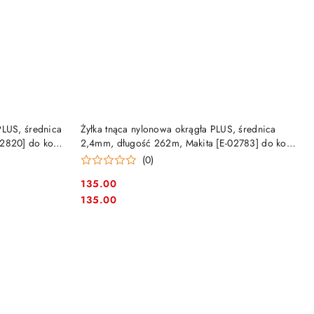
NY
PRODUKT NIEDOSTĘPNY
PLUS, średnica
Żyłka tnąca nylonowa okrągła PLUS, średnica
02820] do kos
2,4mm, długość 262m, Makita [E-02783] do kos i
podkaszarek
(0)
135.00
Cena:
Cena:
135.00