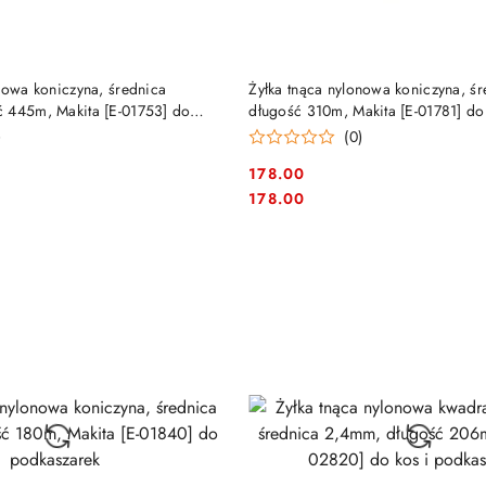
DUKT NIEDOSTĘPNY
PRODUKT NIEDOSTĘP
nowa koniczyna, średnica
Żyłka tnąca nylonowa koniczyna, ś
 445m, Makita [E-01753] do
długość 310m, Makita [E-01781] d
)
(0)
178.00
Cena:
Cena:
178.00