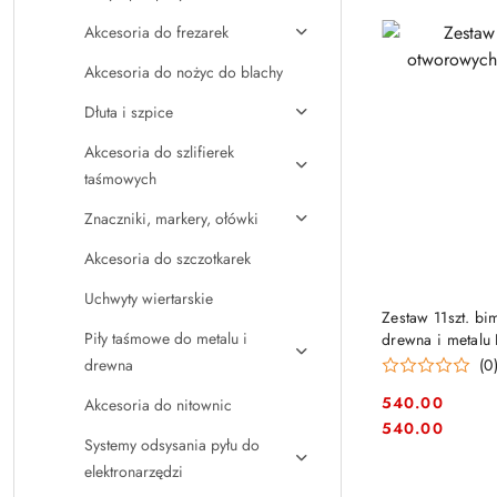
Akcesoria do frezarek
Akcesoria do nożyc do blachy
Dłuta i szpice
Akcesoria do szlifierek
taśmowych
Znaczniki, markery, ołówki
Akcesoria do szczotkarek
Uchwyty wiertarskie
PRO
Zestaw 11szt. bi
Piły taśmowe do metalu i
drewna i metalu
drewna
(0
540.00
Akcesoria do nitownic
Cena:
Cena:
540.00
Systemy odsysania pyłu do
elektronarzędzi