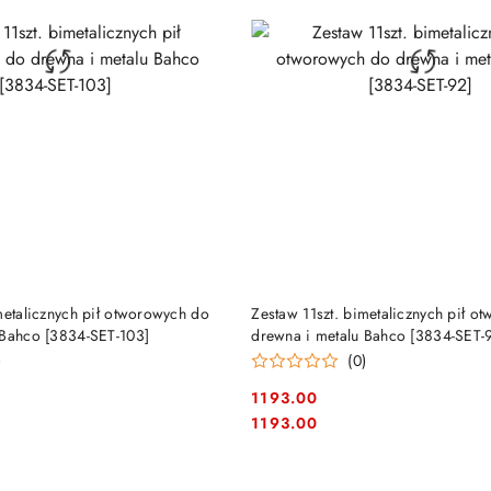
DUKT NIEDOSTĘPNY
PRODUKT NIEDOSTĘP
metalicznych pił otworowych do
Zestaw 11szt. bimetalicznych pił o
 Bahco [3834-SET-103]
drewna i metalu Bahco [3834-SET-
)
(0)
1193.00
Cena:
Cena:
1193.00