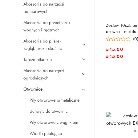
Akcesoria do narzędzi
pomiarowych
Akcesoria do przecinarek
PRO
Zestaw 10szt. bi
wodnych i ręcznych
drewna i metal
(0
Akcesoria do pilarek,
zagłębiarek i ukośnic
545.00
Cena:
Cena:
545.00
Tarcze pilarskie
Akcesoria do narzędzi
ogrodniczych
Otwornice
Piły otworowe bimetaliczne
Uchwyty do otwornic
Piły otworowe z węglikiem
Wiertła pilotujące