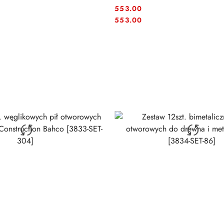
553.00
Cena:
Cena:
553.00