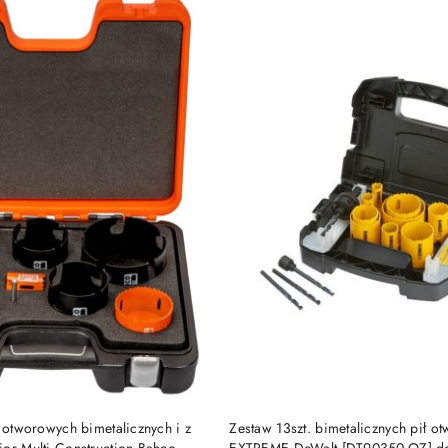
e.
DO KOSZYKA
DO KOSZYKA
ł otworowych bimetalicznych i z
Zestaw 13szt. bimetalicznych pił o