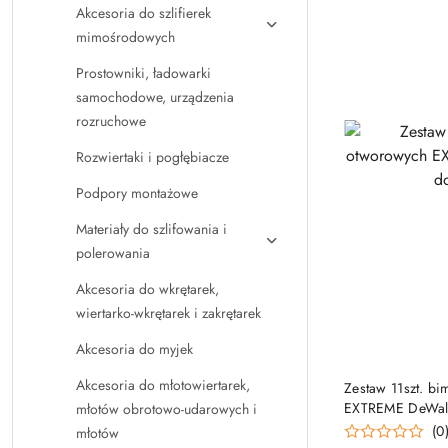
Akcesoria do szlifierek
mimośrodowych
Prostowniki, ładowarki
samochodowe, urządzenia
rozruchowe
Rozwiertaki i pogłębiacze
Podpory montażowe
Materiały do szlifowania i
polerowania
Akcesoria do wkrętarek,
wiertarko-wkrętarek i zakrętarek
Akcesoria do myjek
PRO
Akcesoria do młotowiertarek,
Zestaw 11szt. bi
EXTREME DeWalt
młotów obrotowo-udarowych i
metalu
(0
młotów