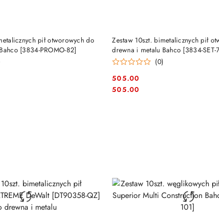
DUKT NIEDOSTĘPNY
PRODUKT NIEDOSTĘP
metalicznych pił otworowych do
Zestaw 10szt. bimetalicznych pił 
u Bahco [3834-PROMO-82]
drewna i metalu Bahco [3834-SET-
)
(0)
505.00
Cena:
Cena:
505.00