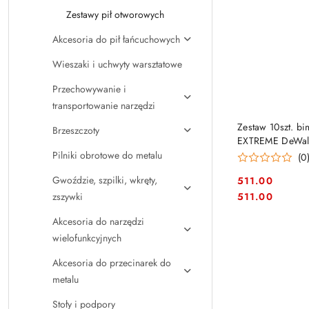
Zestawy pił otworowych
Akcesoria do pił łańcuchowych
Wieszaki i uchwyty warsztatowe
Przechowywanie i
transportowanie narzędzi
PRO
Zestaw 10szt. bi
Brzeszczoty
EXTREME DeWalt
metalu
Pilniki obrotowe do metalu
(0
Gwoździe, szpilki, wkręty,
511.00
Cena:
Cena:
511.00
zszywki
Akcesoria do narzędzi
wielofunkcyjnych
Akcesoria do przecinarek do
metalu
Stoły i podpory