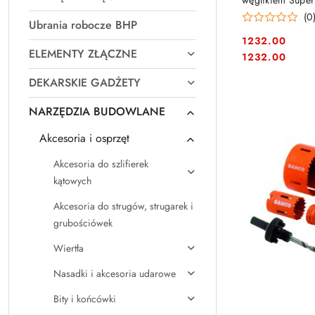
węglikiem Super
[3835-SET-64]
(0
Ubrania robocze BHP
1232.00
ELEMENTY ZŁĄCZNE
Cena:
Cena:
1232.00
DEKARSKIE GADŻETY
NARZĘDZIA BUDOWLANE
Akcesoria i osprzęt
Akcesoria do szlifierek
kątowych
Akcesoria do strugów, strugarek i
grubościówek
Wiertła
Nasadki i akcesoria udarowe
Bity i końcówki