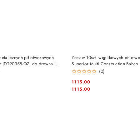
DUKT NIEDOSTĘPNY
PRODUKT NIEDOSTĘP
metalicznych pił otworowych
Zestaw 10szt. węglikowych pił otw
 [DT90358-QZ] do drewna i
Superior Multi Construction Bahco
101]
)
(0)
1115.00
Cena:
Cena:
1115.00