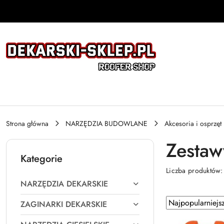
Przejdź do treści głównej
Przejdź do wyszukiwarki
Przejdź do moje konto
Przejdź do menu głównego
Przejdź do stopki
Strona główna
NARZĘDZIA BUDOWLANE
Akcesoria i osprzęt
Zestaw
Kategorie
Liczba produktów
NARZĘDZIA DEKARSKIE
Zastosowano
Sortuj
ZAGINARKI DEKARSKIE
według
sortowanie: