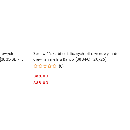
NY
PRODUKT NIEDOSTĘPNY
orowych
Zestaw 11szt. bimetalicznych pił otworowych do
 [3833-SET-
drewna i metalu Bahco [3834-CP-20/25]
(0)
388.00
Cena:
Cena:
388.00