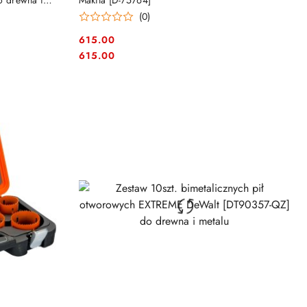
 drewna i
Makita [D-75764]
(0)
615.00
Cena:
Cena:
615.00