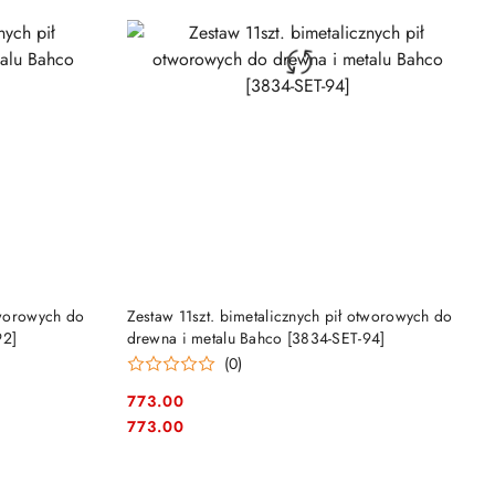
NY
PRODUKT NIEDOSTĘPNY
tworowych do
Zestaw 11szt. bimetalicznych pił otworowych do
92]
drewna i metalu Bahco [3834-SET-94]
(0)
773.00
Cena:
Cena:
773.00