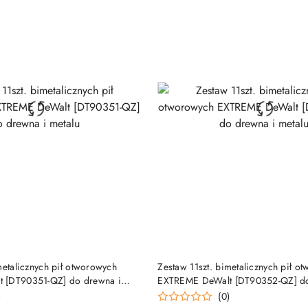
DUKT NIEDOSTĘPNY
PRODUKT NIEDOSTĘP
metalicznych pił otworowych
Zestaw 11szt. bimetalicznych pił o
 [DT90351-QZ] do drewna i
EXTREME DeWalt [DT90352-QZ] do
metalu
)
(0)