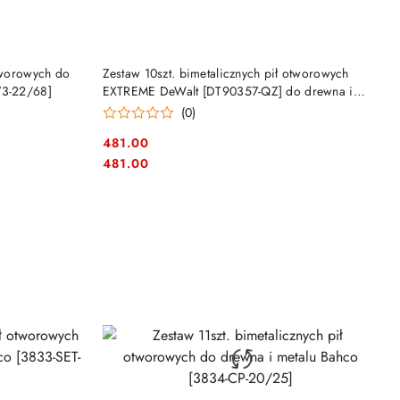
NY
PRODUKT NIEDOSTĘPNY
otworowych do
Zestaw 10szt. bimetalicznych pił otworowych
73-22/68]
EXTREME DeWalt [DT90357-QZ] do drewna i
metalu
(0)
481.00
Cena:
Cena:
481.00