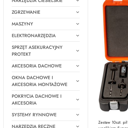
NARZĘDZIA CIESIELSKIE
Najpopularniejsz
ZGRZEWANIE
MASZYNY
ELEKTRONARZĘDZIA
SPRZĘT ASEKURACYJNY
PROTEKT
AKCESORIA DACHOWE
OKNA DACHOWE I
AKCESORIA MONTAŻOWE
POKRYCIA DACHOWE I
AKCESORIA
SYSTEMY RYNNOWE
Zestaw 10szt. pi
NARZĘDZIA RĘCZNE