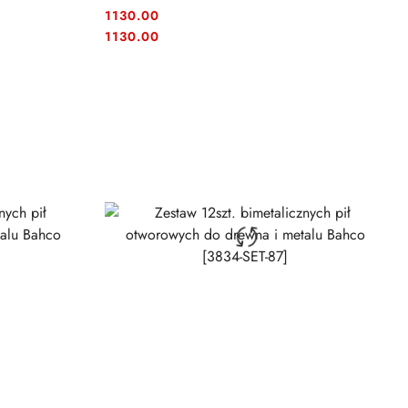
1130.00
Cena:
Cena:
1130.00