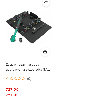
Zestaw 16szt. nasadek
udarowych z grzechotką 3/8"
Zyklop Comfort 8100 SB 12,
(0)
WERA [05005530001]
727.00
Cena:
Cena:
727.00