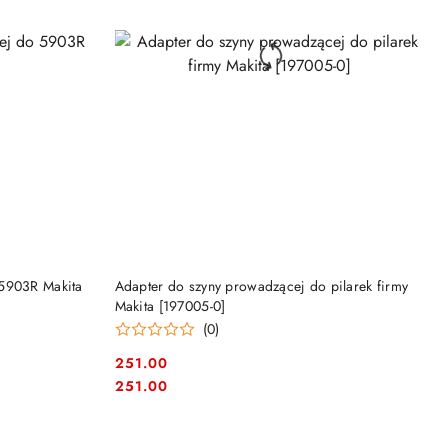
NY
PRODUKT NIEDOSTĘPNY
 5903R Makita
Adapter do szyny prowadzącej do pilarek firmy
Makita [197005-0]
(0)
251.00
Cena:
Cena:
251.00