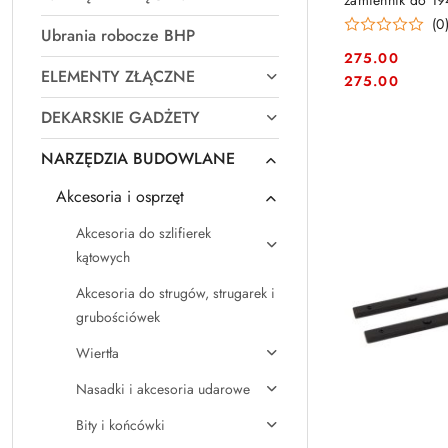
zamiennik do 19
(0
Ubrania robocze BHP
275.00
ELEMENTY ZŁĄCZNE
Cena:
Cena:
275.00
DEKARSKIE GADŻETY
NARZĘDZIA BUDOWLANE
Akcesoria i osprzęt
Akcesoria do szlifierek
kątowych
Akcesoria do strugów, strugarek i
grubościówek
Wiertła
Nasadki i akcesoria udarowe
Bity i końcówki