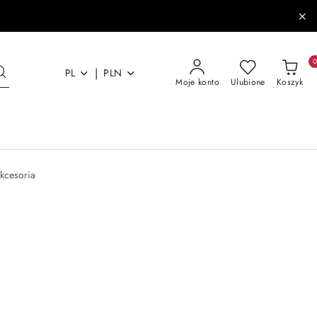
|
PL
PLN
Moje konto
Ulubione
Koszyk
kcesoria