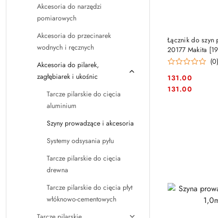
Akcesoria do narzędzi
pomiarowych
Akcesoria do przecinarek
Łącznik do szyn
wodnych i ręcznych
20177 Makita [1
(0
Akcesoria do pilarek,
zagłębiarek i ukośnic
131.00
Cena:
Cena:
131.00
Tarcze pilarskie do cięcia
aluminium
Szyny prowadzące i akcesoria
Systemy odsysania pyłu
Tarcze pilarskie do cięcia
drewna
Tarcze pilarskie do cięcia płyt
włóknowo-cementowych
Tarcze pilarskie