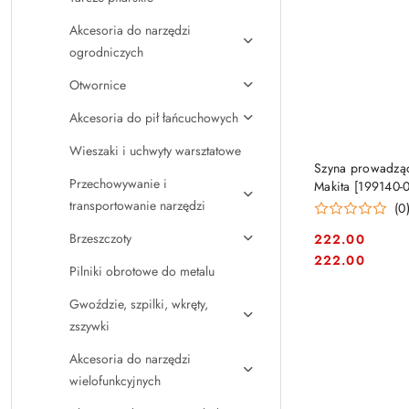
Akcesoria do narzędzi
ogrodniczych
Otwornice
Akcesoria do pił łańcuchowych
Wieszaki i uchwyty warsztatowe
Szyna prowadząc
Przechowywanie i
Makita [199140-0
transportowanie narzędzi
(0
Brzeszczoty
222.00
Cena:
Cena:
222.00
Pilniki obrotowe do metalu
Gwoździe, szpilki, wkręty,
zszywki
Akcesoria do narzędzi
wielofunkcyjnych