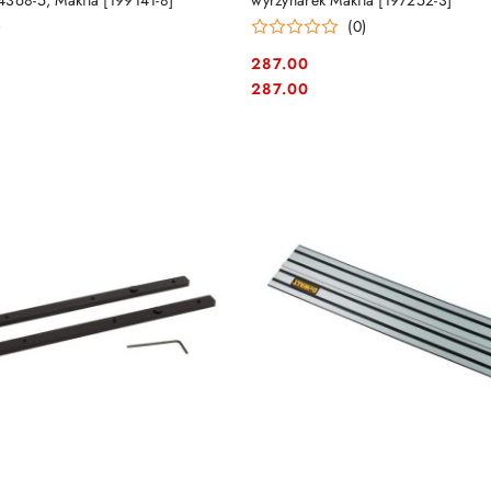
4368-5, Makita [199141-8]
wyrzynarek Makita [197252-3]
)
(0)
287.00
Cena:
Cena:
287.00