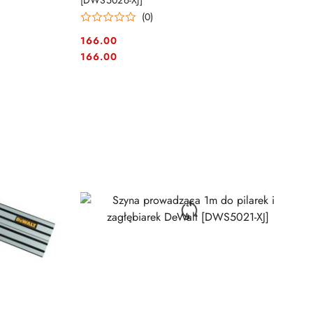
[DWS5026-XJ]
(0)
166.00
Cena:
Cena:
166.00