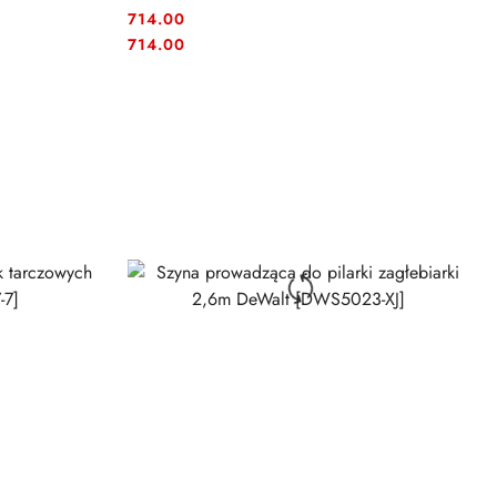
714.00
Cena:
Cena:
714.00