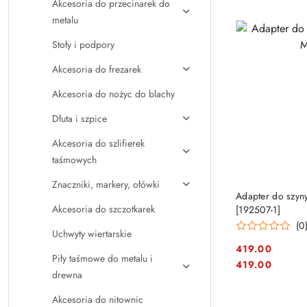
Akcesoria do przecinarek do
metalu
Stoły i podpory
Akcesoria do frezarek
Akcesoria do nożyc do blachy
Dłuta i szpice
Akcesoria do szlifierek
taśmowych
Znaczniki, markery, ołówki
PRO
Adapter do szyn
Akcesoria do szczotkarek
[192507-1]
(0
Uchwyty wiertarskie
419.00
Piły taśmowe do metalu i
Cena:
Cena:
419.00
drewna
Akcesoria do nitownic