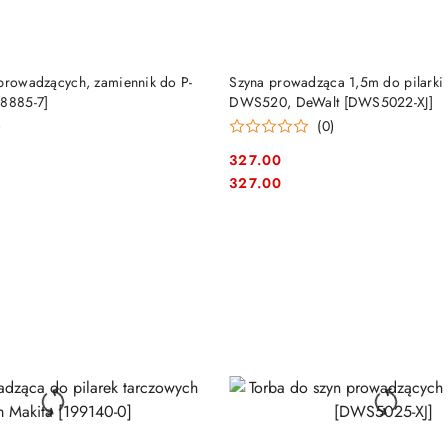
DO KOSZYKA
DO KOSZYKA
 prowadzących, zamiennik do P-
Szyna prowadząca 1,5m do pilarki 
98885-7]
DWS520, DeWalt [DWS5022-XJ]
)
(0)
327.00
Cena:
Cena:
327.00