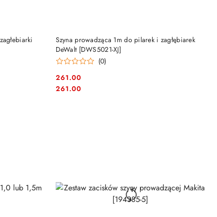
DO KOSZYKA
zagłebiarki
Szyna prowadząca 1m do pilarek i zagłębiarek
DeWalt [DWS5021-XJ]
(0)
261.00
Cena:
Cena:
261.00