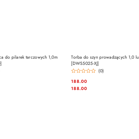
DO KOSZYKA
DO KOSZYKA
a do pilarek tarczowych 1,0m
Torba do szyn prowadzących 1,0 l
]
[DWS5025-XJ]
)
(0)
188.00
Cena:
Cena:
188.00