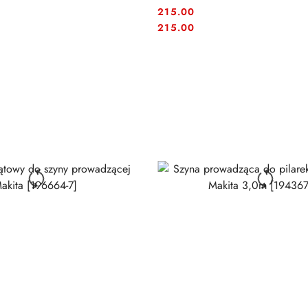
215.00
Cena:
Cena:
215.00