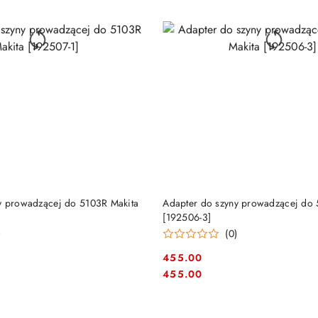
DUKT NIEDOSTĘPNY
PRODUKT NIEDOSTĘP
y prowadzącej do 5103R Makita
Adapter do szyny prowadzącej do
[192506-3]
)
(0)
455.00
Cena:
Cena:
455.00