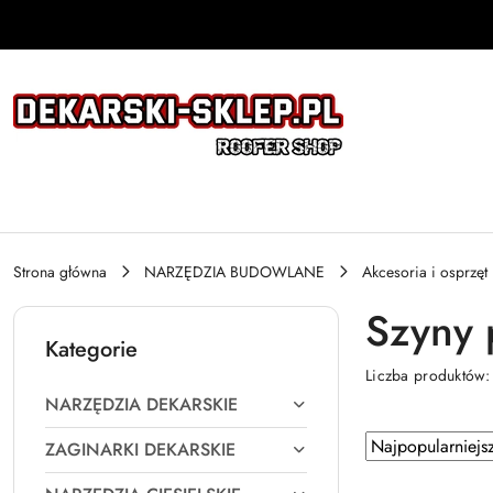
Przejdź do treści głównej
Przejdź do wyszukiwarki
Przejdź do moje konto
Przejdź do menu głównego
Przejdź do stopki
Strona główna
NARZĘDZIA BUDOWLANE
Akcesoria i osprzęt
Szyny 
Kategorie
Liczba produktów
NARZĘDZIA DEKARSKIE
Zastosowano
Sortuj
ZAGINARKI DEKARSKIE
według
sortowanie: