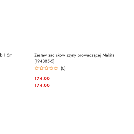
DO KOSZYKA
ub 1,5m
Zestaw zacisków szyny prowadzącej Makita
[194385-5]
(0)
174.00
Cena:
Cena:
174.00