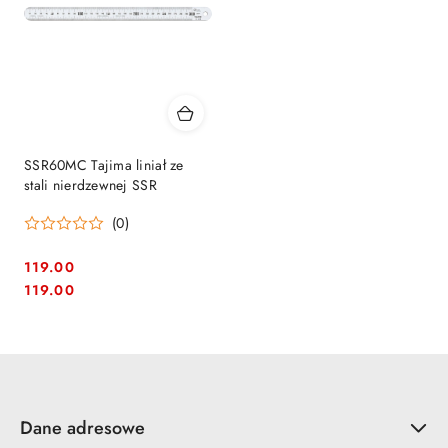
SSR60MC Tajima liniał ze
stali nierdzewnej SSR
(0)
119.00
Cena:
Cena:
119.00
Dane adresowe