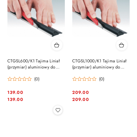
CTGSL600/K1 Tajima Liniał
CTGSL1000/K1 Tajima Liniał
(przymiar) aluminiowy do
(przymiar) aluminiowy do
wyznaczania linii i
wyznaczania linii i
(0)
(0)
przycinania nożem "Work
przycinania nożem "Work
Guide" 600mm
Guide" 1000mm
139.00
209.00
Cena:
Cena:
Cena:
Cena:
139.00
209.00