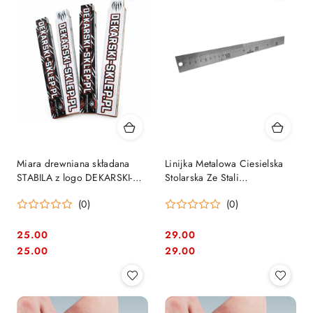
Miara drewniana składana
Linijka Metalowa Ciesielska
STABILA z logo DEKARSKI-
Stolarska Ze Stali
SKLEP.PL (1szt.)
Nierdzewnej 350mm Jouanel
(0)
(0)
25.00
29.00
Cena:
Cena:
Cena:
Cena:
25.00
29.00