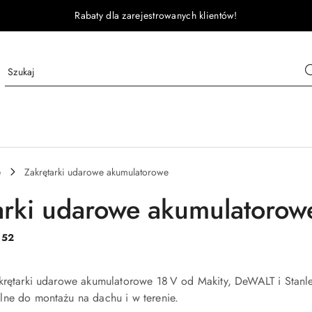
Rabaty dla zarejestrowanych klientów!
e
Zakrętarki udarowe akumulatorowe
arki udarowe akumulatorow
:
52
akrętarki udarowe akumulatorowe 18 V od Makity, DeWALT i Sta
lne do montażu na dachu i w terenie.