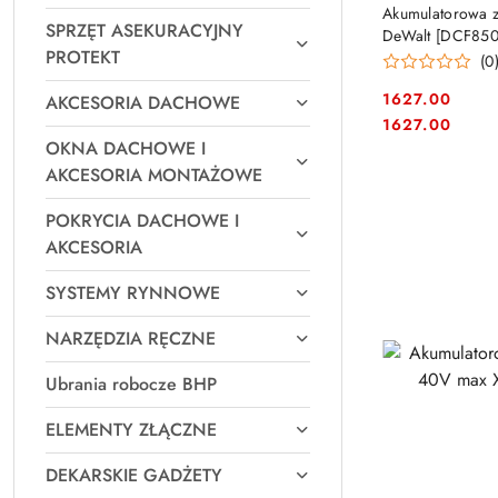
Akumulatorowa z
SPRZĘT ASEKURACYJNY
DeWalt [DCF85
PROTEKT
(0
1627.00
AKCESORIA DACHOWE
Cena:
Cena:
1627.00
OKNA DACHOWE I
AKCESORIA MONTAŻOWE
POKRYCIA DACHOWE I
AKCESORIA
SYSTEMY RYNNOWE
NARZĘDZIA RĘCZNE
Ubrania robocze BHP
ELEMENTY ZŁĄCZNE
DEKARSKIE GADŻETY