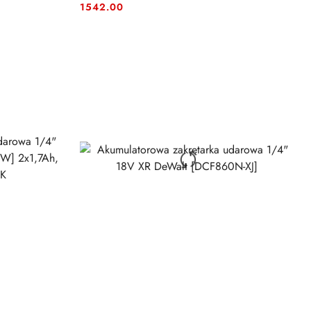
Cena:
Cena:
1542.00