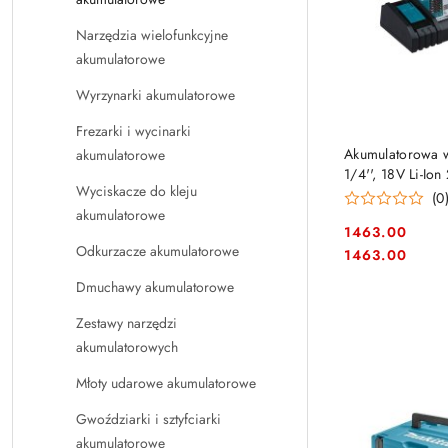
Narzędzia wielofunkcyjne
akumulatorowe
Wyrzynarki akumulatorowe
Frezarki i wycinarki
Akumulatorowa w
akumulatorowe
1/4'', 18V Li-Io
Wyciskacze do kleju
(0
akumulatorowe
1463.00
Odkurzacze akumulatorowe
Cena:
Cena:
1463.00
Dmuchawy akumulatorowe
Zestawy narzędzi
akumulatorowych
Młoty udarowe akumulatorowe
Gwoździarki i sztyfciarki
akumulatorowe