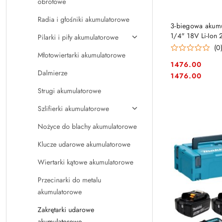
obrotowe
Radia i głośniki akumulatorowe
3-biegowa akumu
1/4" 18V Li-Io
Pilarki i piły akumulatorowe
(0
Młotowiertarki akumulatorowe
1476.00
Dalmierze
Cena:
Cena:
1476.00
Strugi akumulatorowe
Szlifierki akumulatorowe
Nożyce do blachy akumulatorowe
Klucze udarowe akumulatorowe
Wiertarki kątowe akumulatorowe
Przecinarki do metalu
akumulatorowe
Zakrętarki udarowe
akumulatorowe