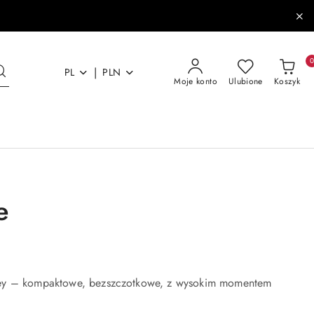
|
PL
PLN
Moje konto
Ulubione
Koszyk
e
nley – kompaktowe, bezszczotkowe, z wysokim momentem