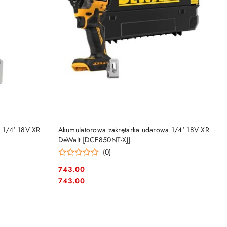
DO KOSZYKA
 1/4' 18V XR
Akumulatorowa zakrętarka udarowa 1/4' 18V XR
DeWalt [DCF850NT-XJ]
(0)
743.00
Cena:
Cena:
743.00