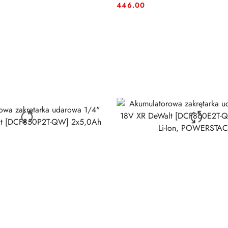
Cena:
Cena:
446.00