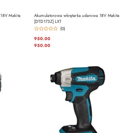
DO KOSZYKA
 18V Makita
Akumulatorowa wkrętarka udarowa 18V Makita
[DTD173Z] LXT
(0)
950.00
Cena:
Cena:
950.00