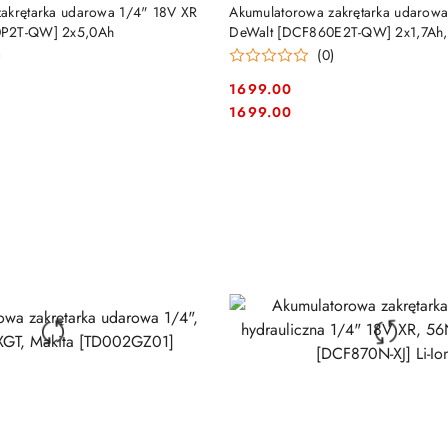
DO KOSZYKA
DO KOSZYKA
akrętarka udarowa 1/4" 18V XR
Akumulatorowa zakrętarka udarow
0P2T-QW] 2x5,0Ah
DeWalt [DCF860E2T-QW] 2x1,7Ah, L
POWERSTACK
)
(0)
1699.00
Cena:
Cena:
1699.00