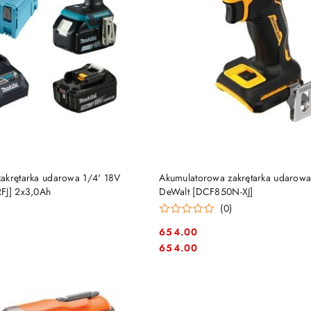
DO KOSZYKA
DO KOSZYKA
akrętarka udarowa 1/4' 18V
Akumulatorowa zakrętarka udarowa
FJ] 2x3,0Ah
DeWalt [DCF850N-XJ]
)
(0)
654.00
Cena:
Cena:
654.00