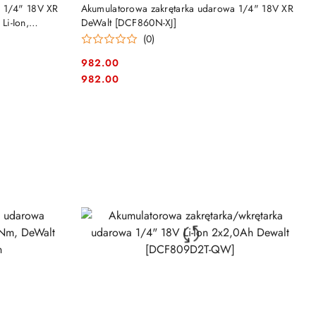
DO KOSZYKA
a 1/4" 18V XR
Akumulatorowa zakrętarka udarowa 1/4" 18V XR
i-Ion,
DeWalt [DCF860N-XJ]
(0)
982.00
Cena:
Cena:
982.00