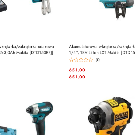
DO KOSZYKA
DO KOSZYKA
krętarka/zakrętarka udarowa
Akumulatorowa wkrętarka/zakrętar
n 2x3,0Ah Makita [DTD153RFJ]
1/4'', 18V Li-Ion LXT Makita [DTD1
)
(0)
651.00
Cena:
Cena:
651.00