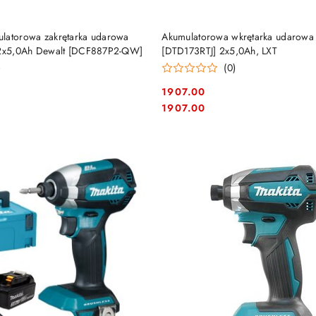
DO KOSZYKA
DO KOSZYKA
latorowa zakrętarka udarowa
Akumulatorowa wkrętarka udarowa
n 2x5,0Ah Dewalt [DCF887P2-QW]
[DTD173RTJ] 2x5,0Ah, LXT
)
(0)
1907.00
Cena:
Cena:
1907.00