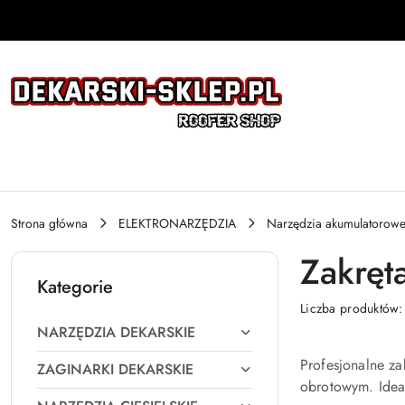
Przejdź do treści głównej
Przejdź do wyszukiwarki
Przejdź do moje konto
Przejdź do menu głównego
Przejdź do stopki
Strona główna
ELEKTRONARZĘDZIA
Narzędzia akumulatorow
Zakręt
Kategorie
Liczba produktów
NARZĘDZIA DEKARSKIE
Profesjonalne z
ZAGINARKI DEKARSKIE
obrotowym. Idea