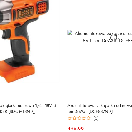
DO KOSZYKA
DO KOSZYKA
akrętarka udarowa 1/4" 18V Li-
Akumulatorowa zakrętarka udarowa
KER [BDCIM18N-XJ]
Ion DeWalt [DCF887N-XJ]
)
(0)
446.00