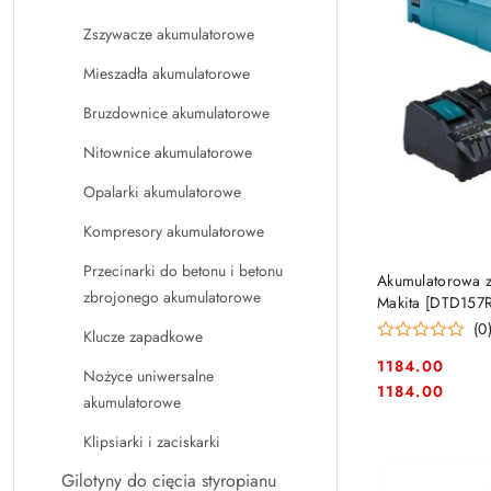
Zszywacze akumulatorowe
Mieszadła akumulatorowe
Bruzdownice akumulatorowe
Nitownice akumulatorowe
Opalarki akumulatorowe
Kompresory akumulatorowe
Przecinarki do betonu i betonu
Akumulatorowa z
zbrojonego akumulatorowe
Makita [DTD157R
(0
Klucze zapadkowe
1184.00
Nożyce uniwersalne
Cena:
Cena:
1184.00
akumulatorowe
Klipsiarki i zaciskarki
Gilotyny do cięcia styropianu