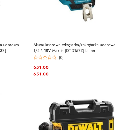
DO KOSZYKA
ka udarowa
Akumulatorowa wkrętarka/zakrętarka udarowa
53Z]
1/4'', 18V Makita [DTD157Z] Li-Ion
(0)
651.00
Cena:
Cena:
651.00