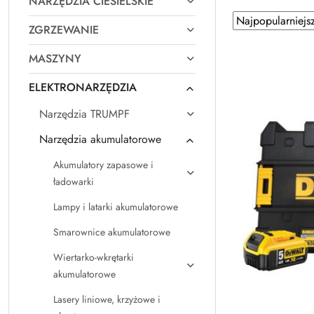
NARZĘDZIA CIESIELSKIE
Zastosowano
Sortuj
ZGRZEWANIE
według
sortowanie:
Najpopularniejsz
MASZYNY
ELEKTRONARZĘDZIA
Narzędzia TRUMPF
Narzędzia akumulatorowe
Akumulatory zapasowe i
ładowarki
Lampy i latarki akumulatorowe
Smarownice akumulatorowe
Wiertarko-wkrętarki
akumulatorowe
Lasery liniowe, krzyżowe i