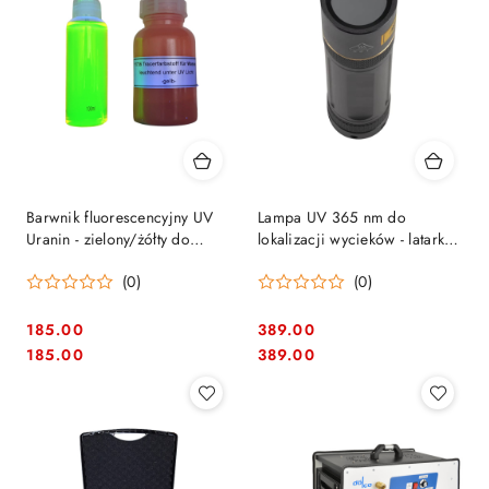
Barwnik fluorescencyjny UV
Lampa UV 365 nm do
Uranin - zielony/żółty do
lokalizacji wycieków - latarka
wykrywania przecieków | 100
inspekcyjna z akumulatorem |
(0)
(0)
g | D13240
TTPLUV10
185.00
389.00
Cena:
Cena:
Cena:
Cena:
185.00
389.00