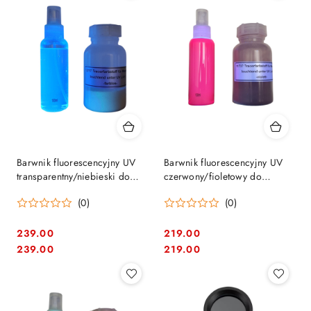
Barwnik fluorescencyjny UV
Barwnik fluorescencyjny UV
transparentny/niebieski do
czerwony/fioletowy do
lokalizacji przecieków | 100 g
wykrywania przecieków | 100
(0)
(0)
| D13242
g D13241
239.00
219.00
Cena:
Cena:
Cena:
Cena:
239.00
219.00