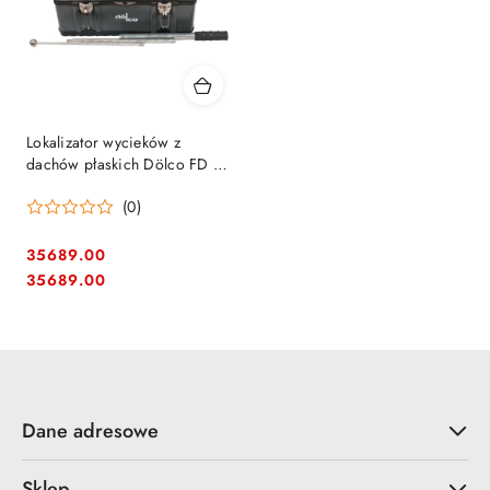
Lokalizator wycieków z
dachów płaskich Dölco FD 3 -
elektro-akustyczny system
(0)
detekcji
35689.00
Cena:
Cena:
35689.00
Dane adresowe
Sklep