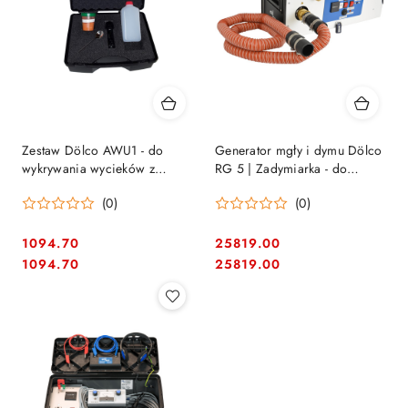
Zestaw Dölco AWU1 - do
Generator mgły i dymu Dölco
wykrywania wycieków z
RG 5 | Zadymiarka - do
instalacji grawitacyjnych |
lokalizacji przecieków
(0)
(0)
Lampa UV + barwnik
dachów i instalacji
1094.70
25819.00
Cena:
Cena:
Cena:
Cena:
1094.70
25819.00