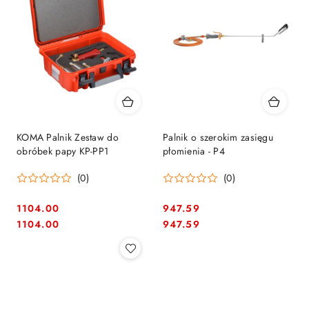
KOMA Palnik Zestaw do
Palnik o szerokim zasięgu
obróbek papy KP-PP1
płomienia - P4
(0)
(0)
1104.00
947.59
Cena:
Cena:
Cena:
Cena:
1104.00
947.59