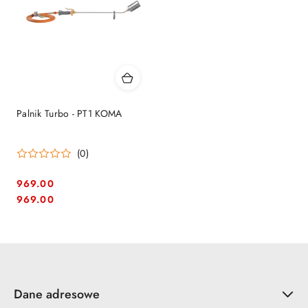
Palnik Turbo - PT1 KOMA
(0)
969.00
Cena:
Cena:
969.00
Dane adresowe