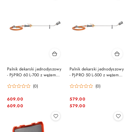
Palnik dekarski jednodyszowy
Palnik dekarski jednodyszowy
- PJ-PRO 60 L-700 z wężem
- PJ-PRO 50 L-500 z wężem
5m i reduktorem 912L
5m i reduktorem 912L
(0)
(0)
609.00
579.00
Cena:
Cena:
Cena:
Cena:
609.00
579.00