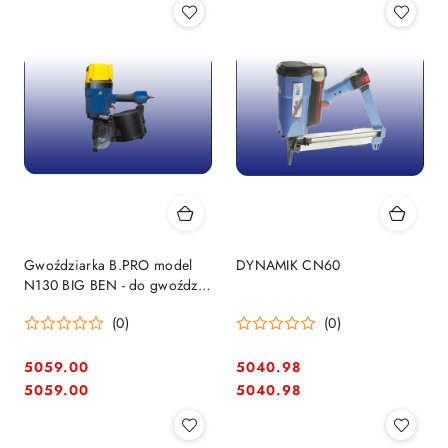
Gwoździarka B.PRO model
DYNAMIK CN60
N130 BIG BEN - do gwoździ
75/130mm
(0)
(0)
5059.00
5040.98
Cena:
Cena:
Cena:
Cena:
5059.00
5040.98