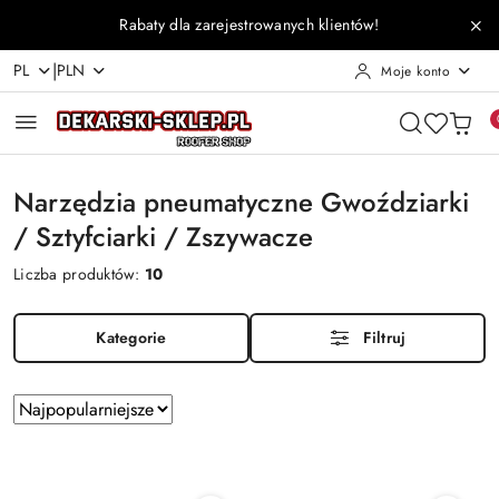
Przejdź do treści głównej
Przejdź do wyszukiwarki
Przejdź do moje konto
Przejdź do menu głównego
Przejdź do stopki
Rabaty dla zarejestrowanych klientów!
|
PL
PLN
Moje konto
Narzędzia pneumatyczne Gwoździarki
/ Sztyfciarki / Zszywacze
Liczba produktów:
10
Kategorie
Filtruj
Zastosowano
Sortuj
według
sortowanie:
Najpopularniejsze.