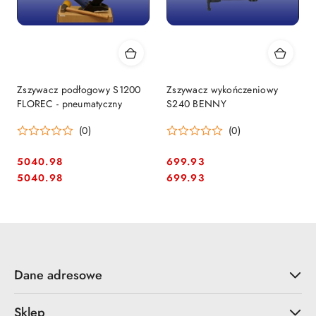
Zszywacz podłogowy S1200
Zszywacz wykończeniowy
FLOREC - pneumatyczny
S240 BENNY
(0)
(0)
5040.98
699.93
Cena:
Cena:
Cena:
Cena:
5040.98
699.93
Dane adresowe
Sklep