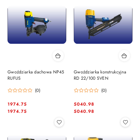
Gwoździarka dachowa NP45
Gwoździarka konstrukcyjna
RUFUS
RD 22/100 SVEN
(0)
(0)
1974.75
5040.98
Cena:
Cena:
Cena:
Cena:
1974.75
5040.98