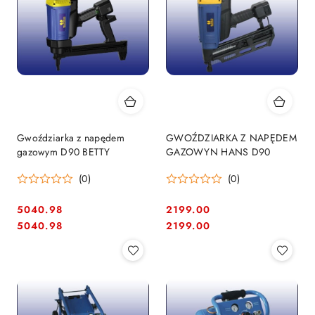
Gwoździarka z napędem
GWOŹDZIARKA Z NAPĘDEM
gazowym D90 BETTY
GAZOWYN HANS D90
(0)
(0)
5040.98
2199.00
Cena:
Cena:
Cena:
Cena:
5040.98
2199.00