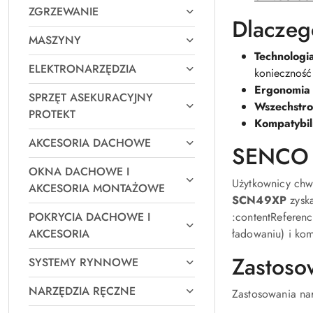
ZGRZEWANIE
Dlacze
MASZYNY
Technologia
ELEKTRONARZĘDZIA
konieczność
Ergonomia i
SPRZĘT ASEKURACYJNY
Wszechstro
PROTEKT
Kompatybil
AKCESORIA DACHOWE
SENCO w
OKNA DACHOWE I
Użytkownicy ch
AKCESORIA MONTAŻOWE
SCN49XP
zyska
:contentReferenc
POKRYCIA DACHOWE I
ładowaniu) i ko
AKCESORIA
Zastos
SYSTEMY RYNNOWE
NARZĘDZIA RĘCZNE
Zastosowania n