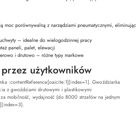
 moc porównywalną z narzędziami pneumatycznymi, eliminując
uchwyty – idealne do wielogodzinnej pracy
aż paneli, palet, elewacji
ierowo i drutowo – różne typy markowe
 przez użytkowników
a :contentReference[oaicite:1]{index=1}. Gwoździarka
ycia z gwoździami drutowymi i plastikowymi
 za mobilność, wydajność (do 8000 strzałów na jednym
]{index=3}.