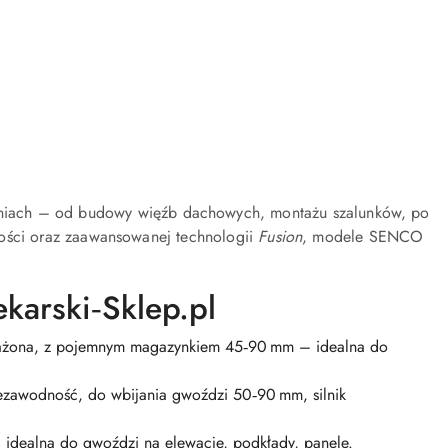
aniach – od budowy więźb dachowych, montażu szalunków, po
bokości oraz zaawansowanej technologii
Fusion
, modele SENCO
arski‑Sklep.pl
żona, z pojemnym magazynkiem 45‑90 mm – idealna do
zawodność, do wbijania gwoździ 50‑90 mm, silnik
), idealna do gwoździ na elewacje, podkłady, panele.