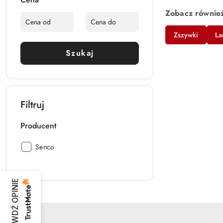
Zobacz równie
Zszywki
La
Szukaj
Filtruj
Producent
Producent:
Senco
SPRAWDŹ OPINIE