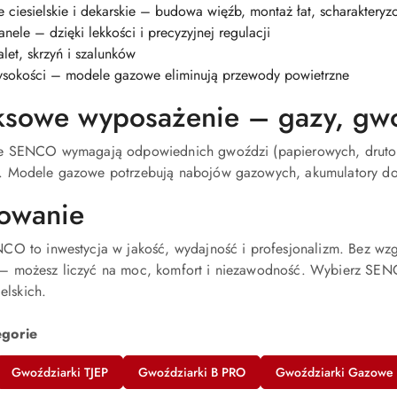
ce ciesielskie i dekarskie – budowa więźb, montaż łat, scharakt
anele – dzięki lekkości i precyzyjnej regulacji
let, skrzyń i szalunków
ysokości – modele gazowe eliminują przewody powietrzne
sowe wyposażenie – gazy, gwo
e SENCO wymagają odpowiednich gwoździ (papierowych, drutow
. Modele gazowe potrzebują nabojów gazowych, akumulatory do
owanie
CO to inwestycja w jakość, wydajność i profesjonalizm. Bez 
– możesz liczyć na moc, komfort i niezawodność. Wybierz S
ielskich.
egorie
Gwoździarki TJEP
Gwoździarki B PRO
Gwoździarki Gazowe