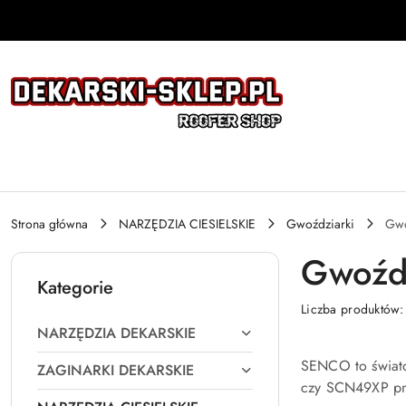
Przejdź do treści głównej
Przejdź do wyszukiwarki
Przejdź do moje konto
Przejdź do menu głównego
Przejdź do stopki
Strona główna
NARZĘDZIA CIESIELSKIE
Gwoździarki
Gwo
Gwoźdz
Kategorie
Liczba produktów
NARZĘDZIA DEKARSKIE
SENCO to świato
ZAGINARKI DEKARSKIE
czy SCN49XP pne