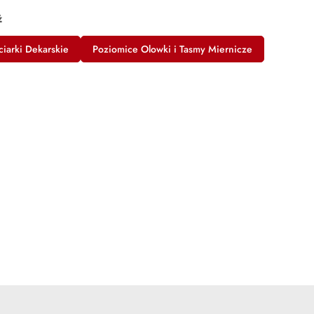
ż
ciarki Dekarskie
Poziomice Olowki i Tasmy Miernicze