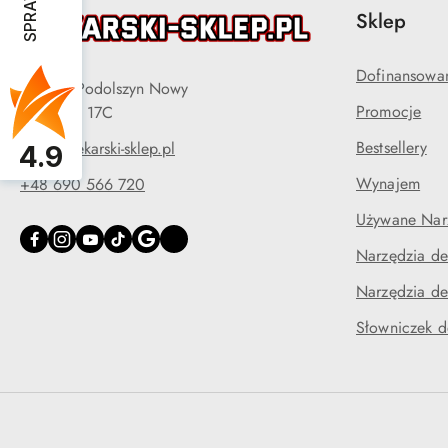
Sklep
Dofinansowa
05-090 Podolszyn Nowy
Promocje
ul. Długa 17C
Bestsellery
biuro@dekarski-sklep.pl
4.9
Wynajem
+48 690 566 720
Używane Narz
Narzędzia de
Narzędzia de
Słowniczek d