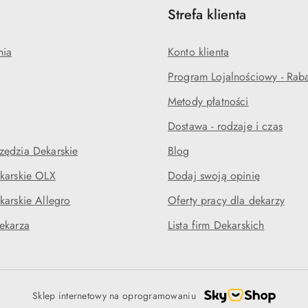
Strefa klienta
nia
Konto klienta
Program Lojalnościowy - Rab
Metody płatności
Dostawa - rodzaje i czas
ędzia Dekarskie
Blog
karskie OLX
Dodaj swoją opinię
karskie Allegro
Oferty pracy dla dekarzy
ekarza
Lista firm Dekarskich
Sklep internetowy na oprogramowaniu