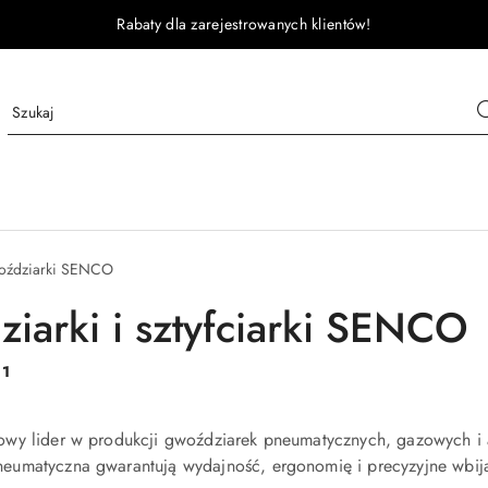
Rabaty dla zarejestrowanych klientów!
ździarki SENCO
iarki i sztyfciarki SENCO
:
1
wy lider w produkcji gwoździarek pneumatycznych, gazowych i
umatyczna gwarantują wydajność, ergonomię i precyzyjne wbijan