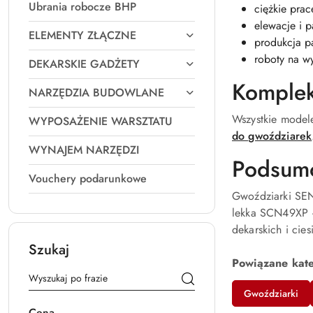
Ubrania robocze BHP
ciężkie pra
elewacje i p
ELEMENTY ZŁĄCZNE
produkcja pa
roboty na w
DEKARSKIE GADŻETY
Komplek
NARZĘDZIA BUDOWLANE
Wszystkie model
WYPOSAŻENIE WARSZTATU
do gwoździarek
WYNAJEM NARZĘDZI
Podsum
Vouchery podarunkowe
Gwoździarki SEN
lekka SCN49XP 
dekarskich i cies
Szukaj
Powiązane kat
Gwoździarki
Cena