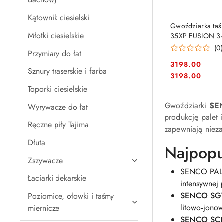
Kątownik ciesielski
Gwoździarka ta
Młotki ciesielskie
35XP FUSION 34°
gwoździarka be
(0
Przymiary do łat
3198.00
Sznury traserskie i farba
Cena:
Cena:
3198.00
Toporki ciesielskie
Gwoździarki
SE
Wyrywacze do łat
produkcję palet 
Ręczne piły Tajima
zapewniają niez
Dłuta
Najpopu
Zszywacze
SENCO PAL9
Łaciarki dekarskie
intensywnej
SENCO SGT
Poziomice, ołowki i taśmy
litowo‑jonow
miernicze
SENCO SCN