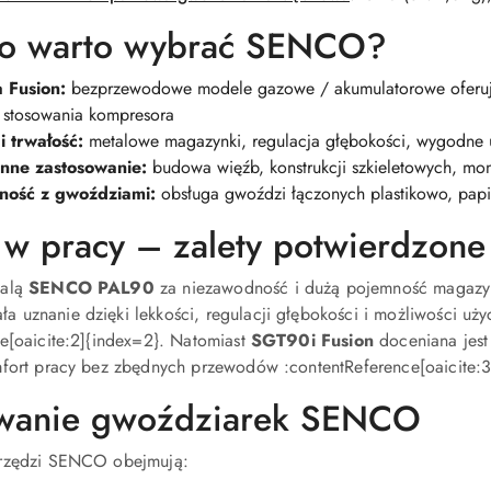
go warto wybrać SENCO?
 Fusion:
bezprzewodowe modele gazowe / akumulatorowe oferują
 stosowania kompresora
 trwałość:
metalowe magazynki, regulacja głębokości, wygodne 
nne zastosowanie:
budowa więźb, konstrukcji szkieletowych, mont
ność z gwoździami:
obsługa gwoździ łączonych plastikowo, pap
 pracy – zalety potwierdzone
walą
SENCO PAL90
za niezawodność i dużą pojemność magazynk
ła uznanie dzięki lekkości, regulacji głębokości i możliwości uż
e[oaicite:2]{index=2}. Natomiast
SGT90i Fusion
doceniana jest
mfort pracy bez zbędnych przewodów :contentReference[oaicite:3
owanie gwoździarek SENCO
arzędzi SENCO obejmują: