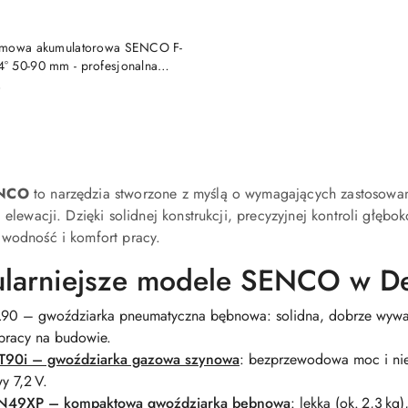
DO KOSZYKA
śmowa akumulatorowa SENCO F-
 50-90 mm - profesjonalna
zprzewodowa
)
NCO
to narzędzia stworzone z myślą o wymagających zastosow
i elewacji. Dzięki solidnej konstrukcji, precyzyjnej kontroli głę
awodność i komfort pracy.
larniejsze modele SENCO w Dek
0 – gwoździarka pneumatyczna bębnowa: solidna, dobrze wywa
 pracy na budowie.
90i – gwoździarka gazowa szynowa
: bezprzewodowa moc i nie
y 7,2 V.
49XP – kompaktowa gwoździarka bębnowa
: lekka (ok. 2,3 kg