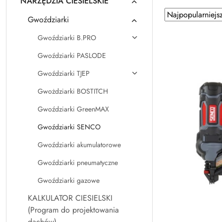
NARZĘDZIA CIESIELSKIE
Zastosowano
Sortuj
Gwoździarki
według
sortowanie:
Najpopularniejsz
Gwoździarki B.PRO
Gwoździarki PASLODE
Gwoździarki TJEP
Gwożdziarki BOSTITCH
Gwoździarki GreenMAX
Gwoździarki SENCO
Gwoździarki akumulatorowe
Gwoździarki pneumatyczne
Gwoździarki gazowe
KALKULATOR CIESIELSKI
(Program do projektowania
dachów)