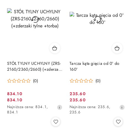
przed
przed
obniżką
obniżką
STÓŁ TYLNY UCHYLNY (ZRS-
Tarcza kąta gięcia od 0º do
2160/2360/2660) (+zderzaki
160º
tylne +torba)
(0)
(0)
834.10
235.60
Cena
Cena
834.10
235.60
Cena
Cena
promocyjna:
promocyjna:
Najniższa
Najniższa
Najniższa cena:
834.1
,
Najniższa cena:
235.6
,
promocyjna:
promocyjna:
cena
cena
834.1
235.6
z
z
30
30
dni
dni