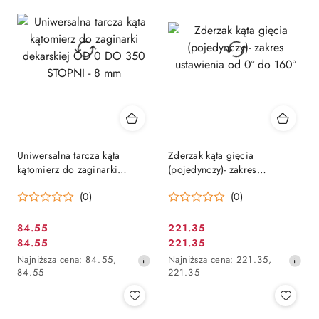
przed
przed
obniżką
obniżką
Uniwersalna tarcza kąta
Zderzak kąta gięcia
kątomierz do zaginarki
(pojedynczy)- zakres
dekarskiej OD 0 DO 350
ustawienia od 0º do 160º
(0)
(0)
STOPNI - 8 mm
84.55
221.35
Cena
Cena
84.55
221.35
Cena
Cena
promocyjna:
promocyjna:
Najniższa
Najniższa
Najniższa cena:
84.55
,
Najniższa cena:
221.35
,
promocyjna:
promocyjna:
cena
cena
84.55
221.35
z
z
30
30
dni
dni