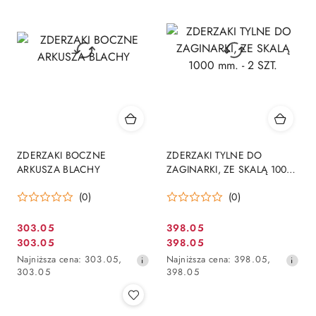
przed
przed
obniżką
obniżką
ZDERZAKI BOCZNE
ZDERZAKI TYLNE DO
ARKUSZA BLACHY
ZAGINARKI, ZE SKALĄ 1000
mm. - 2 SZT.
(0)
(0)
303.05
398.05
Cena
Cena
303.05
398.05
Cena
Cena
promocyjna:
promocyjna:
Najniższa
Najniższa
Najniższa cena:
303.05
,
Najniższa cena:
398.05
,
promocyjna:
promocyjna:
cena
cena
303.05
398.05
z
z
30
30
dni
dni