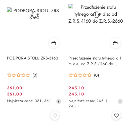
obniżką
obniżką
PODPORA STOŁU ZRS-3160
Przedłużenie stołu tylnego o 1
m dla: od Z.R.S.-1160 do
Z.R.S.-2660
(0)
(0)
361.00
245.10
Cena
Cena
361.00
245.10
Cena
Cena
promocyjna:
promocyjna:
Najniższa
Najniższa
Najniższa cena:
361
,
361
Najniższa cena:
245.1
,
promocyjna:
promocyjna:
cena
cena
245.1
z
z
30
30
dni
dni
przed
przed