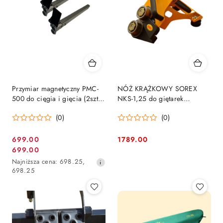
Przymiar magnetyczny PMC-
NÓŻ KRĄŻKOWY SOREX
500 do cięgia i gięcia (2szt.)
NKS-1,25 do giętarek
MAAD
dekarskich
(0)
(0)
699.00
1789.00
Cena
Cena:
699.00
Cena
promocyjna:
Najniższa
Najniższa cena:
698.25
,
promocyjna:
cena
698.25
z
30
dni
przed
obniżką