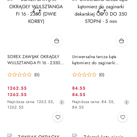
SOREX ZAWIJAK OKRĄGŁY
Uniwersalna tarcza kąta
WULSZTANGA FI 16 - 2350
kątomierz do zaginarki
(DWIE KORBY)
dekarskiej OD 0 DO 350
(0)
(0)
STOPNI - 5 mm
1262.55
84.55
Cena
Cena
1262.55
84.55
Cena
Cena
promocyjna:
promocyjna:
Najniższa
Najniższa
Najniższa cena:
1262.55
,
Najniższa cena:
84.55
,
promocyjna:
promocyjna:
cena
cena
1262.55
84.55
z
z
30
30
dni
dni
przed
przed
obniżką
obniżką