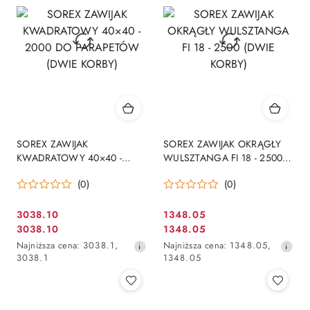
obniżką
obniżką
SOREX ZAWIJAK
SOREX ZAWIJAK OKRĄGŁY
KWADRATOWY 40×40 -
WULSZTANGA FI 18 - 2500
2000 DO PARAPETÓW
(DWIE KORBY)
(0)
(0)
(DWIE KORBY)
3038.10
1348.05
Cena
Cena
3038.10
1348.05
Cena
Cena
promocyjna:
promocyjna:
Najniższa
Najniższa
Najniższa cena:
3038.1
,
Najniższa cena:
1348.05
,
promocyjna:
promocyjna:
cena
cena
3038.1
1348.05
z
z
30
30
dni
dni
przed
przed