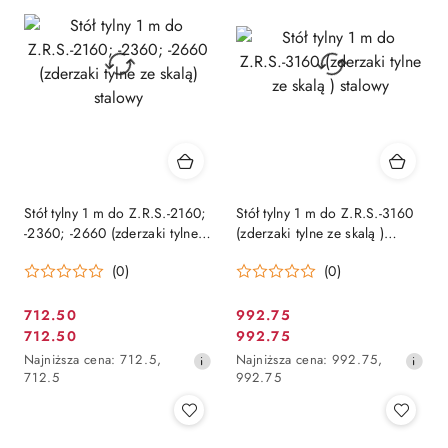
obniżką
obniżką
Stół tylny 1 m do Z.R.S.-2160;
Stół tylny 1 m do Z.R.S.-3160
-2360; -2660 (zderzaki tylne
(zderzaki tylne ze skalą )
ze skalą) stalowy
stalowy
(0)
(0)
712.50
992.75
Cena
Cena
712.50
992.75
Cena
Cena
promocyjna:
promocyjna:
Najniższa
Najniższa
Najniższa cena:
712.5
,
Najniższa cena:
992.75
,
promocyjna:
promocyjna:
cena
cena
712.5
992.75
z
z
30
30
dni
dni