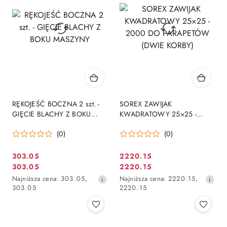
obniżką
obniżką
RĘKOJEŚĆ BOCZNA 2 szt. -
SOREX ZAWIJAK
GIĘCIE BLACHY Z BOKU
KWADRATOWY 25×25 -
MASZYNY
2000 DO PARAPETÓW
(0)
(0)
(DWIE KORBY)
303.05
2220.15
Cena
Cena
303.05
2220.15
Cena
Cena
promocyjna:
promocyjna:
Najniższa
Najniższa
Najniższa cena:
303.05
,
Najniższa cena:
2220.15
,
promocyjna:
promocyjna:
cena
cena
303.05
2220.15
z
z
30
30
dni
dni
przed
przed