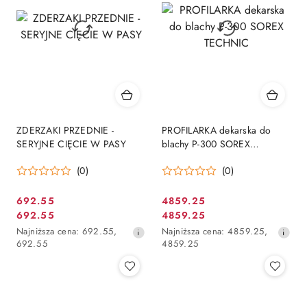
ZDERZAKI PRZEDNIE -
PROFILARKA dekarska do
SERYJNE CIĘCIE W PASY
blachy P-300 SOREX
TECHNIC
(0)
(0)
692.55
4859.25
Cena
Cena
692.55
4859.25
Cena
Cena
promocyjna:
promocyjna:
Najniższa
Najniższa
Najniższa cena:
692.55
,
Najniższa cena:
4859.25
,
promocyjna:
promocyjna:
cena
cena
692.55
4859.25
z
z
30
30
dni
dni
przed
przed
obniżką
obniżką