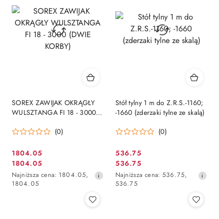
obniżką
obniżką
SOREX ZAWIJAK OKRĄGŁY
Stół tylny 1 m do Z.R.S.-1160;
WULSZTANGA FI 18 - 3000
-1660 (zderzaki tylne ze skalą)
(DWIE KORBY)
(0)
(0)
1804.05
536.75
Cena
Cena
1804.05
536.75
Cena
Cena
promocyjna:
promocyjna:
Najniższa
Najniższa
Najniższa cena:
1804.05
,
Najniższa cena:
536.75
,
promocyjna:
promocyjna:
cena
cena
1804.05
536.75
z
z
30
30
dni
dni
przed
przed