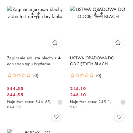
Zaginanie arkusza blachy z 4-
LISTWA OPADOWA DO
ech stron typu brytfanka
ODCIĘTYCH BLACH
(0)
(0)
844.55
245.10
Cena
Cena
844.55
245.10
Cena
Cena
promocyjna:
promocyjna:
Najniższa
Najniższa
Najniższa cena:
844.55
,
Najniższa cena:
245.1
,
promocyjna:
promocyjna:
cena
cena
844.55
245.1
z
z
30
30
dni
dni
przed
przed