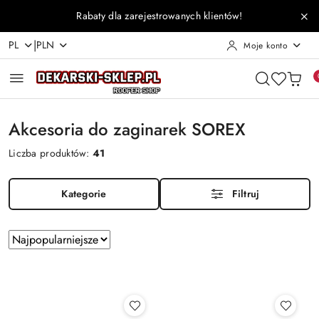
Przejdź do treści głównej
Przejdź do wyszukiwarki
Przejdź do moje konto
Przejdź do menu głównego
Przejdź do stopki
Rabaty dla zarejestrowanych klientów!
|
PL
PLN
Moje konto
Akcesoria do zaginarek SOREX
Liczba produktów:
41
Kategorie
Filtruj
Zastosowano
Sortuj
według
sortowanie:
Najpopularniejsze.