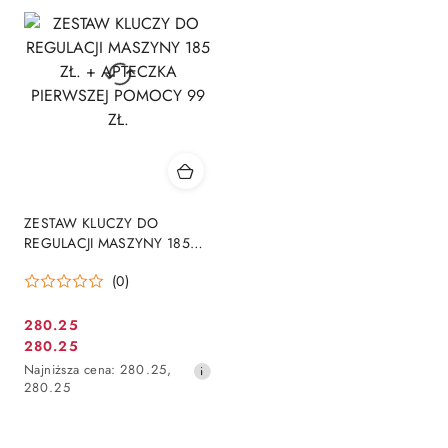
przed
przed
obniżką
obniżką
ZESTAW KLUCZY DO
REGULACJI MASZYNY 185
ZŁ. + APTECZKA PIERWSZEJ
(0)
POMOCY 99 ZŁ.
280.25
Cena
280.25
Cena
promocyjna:
Najniższa
Najniższa cena:
280.25
,
promocyjna:
cena
280.25
z
30
dni