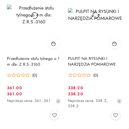
obniżką
obniżką
Przedłużenie stołu tylnego o 1
PULPIT NA RYSUNKI I
m dla: Z.R.S.-3160
NARZĘDZIA POMIAROWE
(0)
(0)
361.00
338.20
Cena
Cena
361.00
338.20
Cena
Cena
promocyjna:
promocyjna:
Najniższa
Najniższa
Najniższa cena:
361
,
361
Najniższa cena:
338.2
,
promocyjna:
promocyjna:
cena
cena
338.2
z
z
30
30
dni
dni
przed
przed