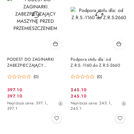
obniżką
obniżką
PODEST DO ZAGINARKI
Podpora stołu dla: od
ZABEZPIECZAJĄCY
Z.R.S.-1160 do Z.R.S-2660
MASZYNĘ PRZED
(0)
(0)
PRZEMIESZCZENIEM
397.10
245.10
Cena
Cena
397.10
245.10
Cena
Cena
promocyjna:
promocyjna:
Najniższa
Najniższa
Najniższa cena:
397.1
,
Najniższa cena:
245.1
,
promocyjna:
promocyjna:
cena
cena
397.1
245.1
z
z
30
30
dni
dni
przed
przed