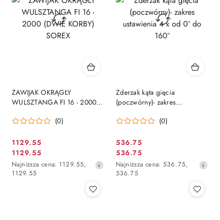
ZAWIJAK OKRĄGŁY
Zderzak kąta gięcia
WULSZTANGA FI 16 - 2000
(poczwórny)- zakres
(DWIE KORBY) SOREX
ustawienia 4 x od 0º do 160º
(0)
(0)
1129.55
536.75
Cena
Cena
1129.55
536.75
Cena
Cena
promocyjna:
promocyjna:
Najniższa
Najniższa
Najniższa cena:
1129.55
,
Najniższa cena:
536.75
,
promocyjna:
promocyjna:
cena
cena
1129.55
536.75
z
z
30
30
dni
dni
przed
przed
obniżką
obniżką