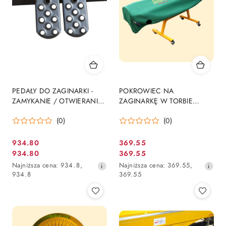
PEDAŁY DO ZAGINARKI -
POKROWIEC NA
ZAMYKANIE / OTWIERANIE
ZAGINARKĘ W TORBIE
NOŻNE - DO WSZYSTKICH
PRZENOŚNEJ
(0)
(0)
DŁ. MASZYN
934.80
369.55
Cena
Cena
934.80
369.55
Cena
Cena
promocyjna:
promocyjna:
Najniższa
Najniższa
Najniższa cena:
934.8
,
Najniższa cena:
369.55
,
promocyjna:
promocyjna:
cena
cena
934.8
369.55
z
z
30
30
dni
dni
przed
przed
obniżką
obniżką