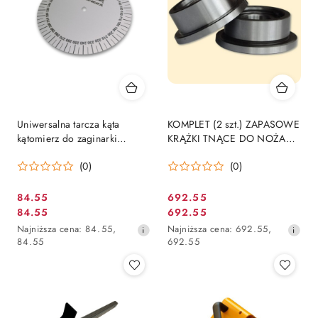
Uniwersalna tarcza kąta
KOMPLET (2 szt.) ZAPASOWE
kątomierz do zaginarki
KRĄŻKI TNĄCE DO NOŻA
dekarskiej OD 0 DO 350
NKS-1,25
(0)
(0)
STOPNI - 10 mm
84.55
692.55
Cena
Cena
84.55
692.55
Cena
Cena
promocyjna:
promocyjna:
Najniższa
Najniższa
Najniższa cena:
84.55
,
Najniższa cena:
692.55
,
promocyjna:
promocyjna:
cena
cena
84.55
692.55
z
z
30
30
dni
dni
przed
przed
obniżką
obniżką