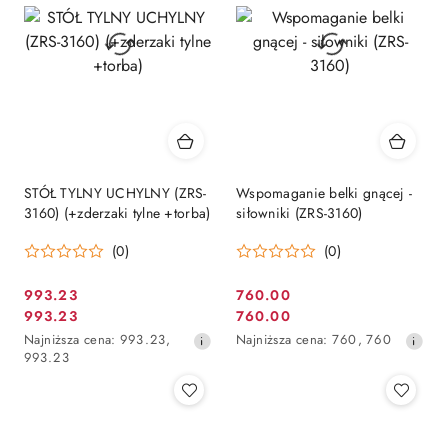
STÓŁ TYLNY UCHYLNY (ZRS-
Wspomaganie belki gnącej -
3160) (+zderzaki tylne +torba)
siłowniki (ZRS-3160)
(0)
(0)
993.23
760.00
Cena
Cena
993.23
760.00
Cena
Cena
promocyjna:
promocyjna:
Najniższa
Najniższa
Najniższa cena:
993.23
,
Najniższa cena:
760
,
760
promocyjna:
promocyjna:
cena
cena
993.23
z
z
30
30
dni
dni
przed
przed
obniżką
obniżką