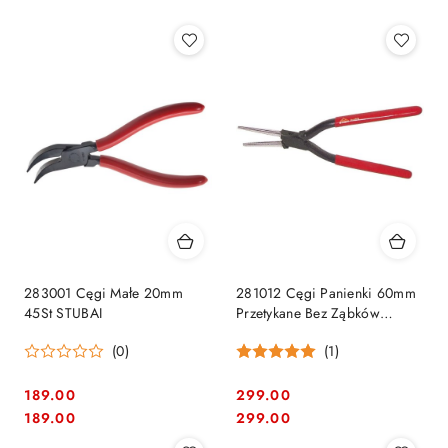
283001 Cęgi Małe 20mm
281012 Cęgi Panienki 60mm
45St STUBAI
Przetykane Bez Ząbków
STUBAI
(0)
(1)
189.00
299.00
Cena:
Cena:
Cena:
Cena:
189.00
299.00