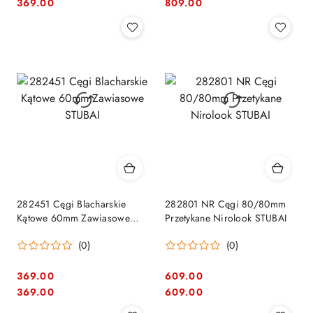
Cena:
Cena:
Cena:
Cena:
369.00
809.00
282451 Cęgi Blacharskie
282801 NR Cęgi 80/80mm
Kątowe 60mm Zawiasowe
Przetykane Nirolook STUBAI
STUBAI
(0)
(0)
369.00
609.00
Cena:
Cena:
Cena:
Cena:
369.00
609.00