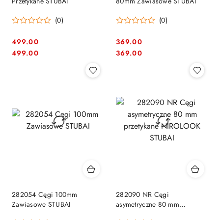
Przetykane STUBAI
80mm Zawiasowe STUBAI
(0)
(0)
499.00
369.00
Cena:
Cena:
Cena:
Cena:
499.00
369.00
282054 Cęgi 100mm
282090 NR Cęgi
Zawiasowe STUBAI
asymetryczne 80 mm
przetykane NIROLOOK