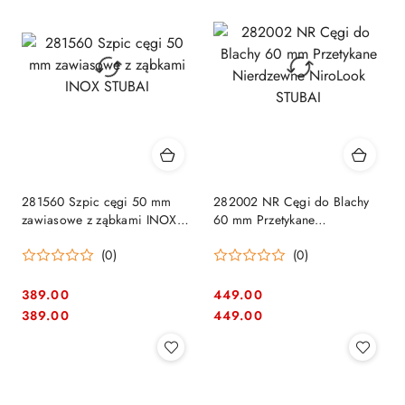
281560 Szpic cęgi 50 mm
282002 NR Cęgi do Blachy
zawiasowe z ząbkami INOX
60 mm Przetykane
STUBAI
Nierdzewne NiroLook STUBAI
(0)
(0)
389.00
449.00
Cena:
Cena:
Cena:
Cena:
389.00
449.00