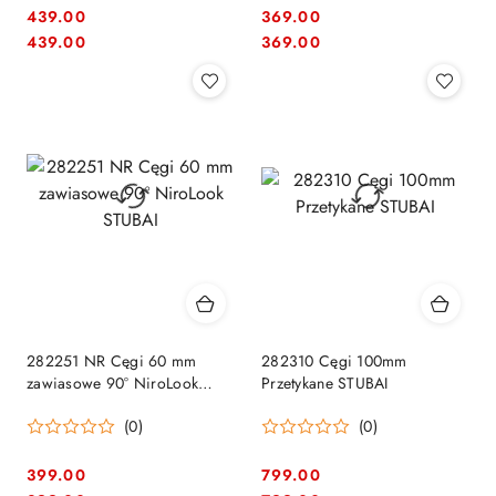
439.00
369.00
Cena:
Cena:
Cena:
Cena:
439.00
369.00
282251 NR Cęgi 60 mm
282310 Cęgi 100mm
zawiasowe 90° NiroLook
Przetykane STUBAI
STUBAI
(0)
(0)
399.00
799.00