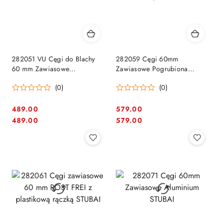
282051 VU Cęgi do Blachy
282059 Cęgi 60mm
60 mm Zawiasowe
Zawiasowe Pogrubiona
Wulkanizowane STUBAI
Szczęka STUBAI
(0)
(0)
489.00
579.00
Cena:
Cena:
Cena:
Cena:
489.00
579.00