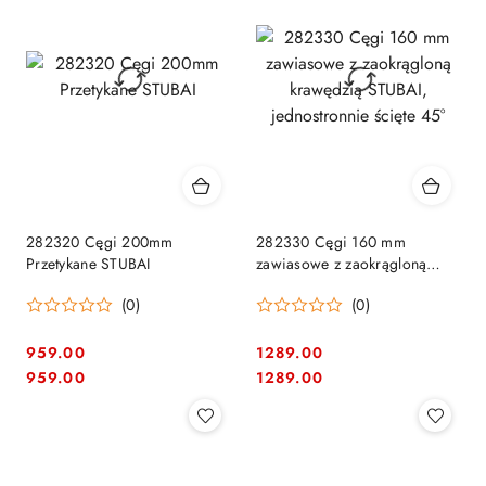
282320 Cęgi 200mm
282330 Cęgi 160 mm
Przetykane STUBAI
zawiasowe z zaokrągloną
krawędzią STUBAI,
(0)
(0)
jednostronnie ścięte 45°
959.00
1289.00
Cena:
Cena:
Cena:
Cena:
959.00
1289.00