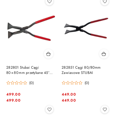
282801 Stubai Cęgi
282851 Cęgi 80/80mm
80 × 80 mm przetykane 45°
Zawiasowe STUBAI
STUBAI
(0)
(0)
499.00
449.00
Cena:
Cena:
Cena:
Cena:
499.00
449.00