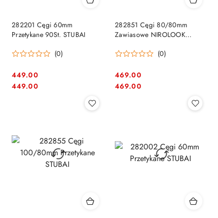
282201 Cęgi 60mm
282851 Cęgi 80/80mm
Przetykane 90St. STUBAI
Zawiasowe NIROLOOK
STUBAI
(0)
(0)
449.00
469.00
Cena:
Cena:
Cena:
Cena:
449.00
469.00