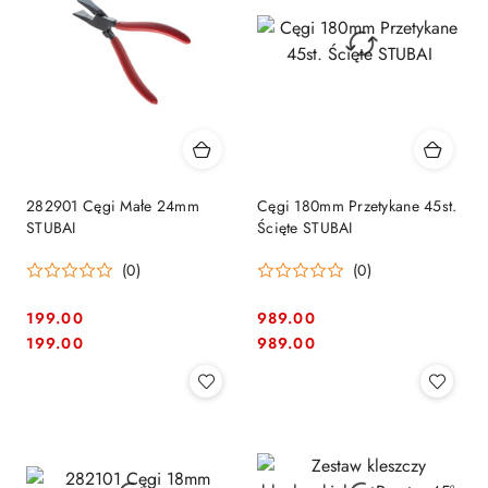
282901 Cęgi Małe 24mm
Cęgi 180mm Przetykane 45st.
STUBAI
Ścięte STUBAI
(0)
(0)
199.00
989.00
Cena:
Cena:
Cena:
Cena:
199.00
989.00