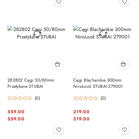
282802 Cęgi 50/80mm
Cęgi Blacharskie 300mm
Przetykane STUBAI
NiroLook STUBAI 279001
(0)
(0)
559.00
219.00
Cena:
Cena:
Cena:
Cena:
559.00
219.00