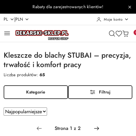
Przejdź do treści głównej
Przejdź do wyszukiwarki
Przejdź do moje konto
Przejdź do menu głównego
Przejdź do stopki
Rabaty dla zarejestrowanych klientów!
|
PL
PLN
Moje konto
Kleszcze do blachy STUBAI – precyzja,
trwałość i komfort pracy
Liczba produktów:
65
Kategorie
Filtruj
Zastosowano
Sortuj
według
sortowanie:
Najpopularniejsze.