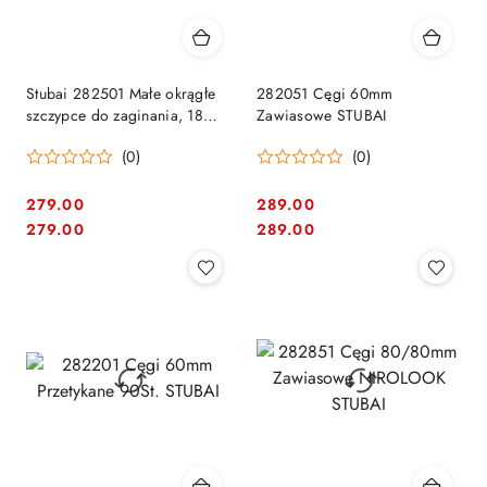
Stubai 282501 Małe okrągłe
282051 Cęgi 60mm
szczypce do zaginania, 18
Zawiasowe STUBAI
mm, 45 stopni, długość 250
(0)
(0)
mm
279.00
289.00
Cena:
Cena:
Cena:
Cena:
279.00
289.00