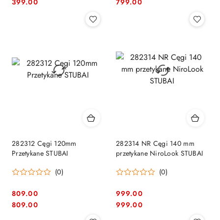
Cena:
Cena:
Cena:
Cena:
399.00
799.00
282312 Cęgi 120mm
282314 NR Cęgi 140 mm
Przetykane STUBAI
przetykane NiroLook STUBAI
(0)
(0)
809.00
999.00
Cena:
Cena:
Cena:
Cena:
809.00
999.00