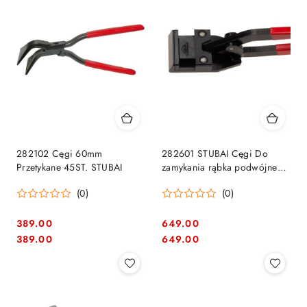
282102 Cęgi 60mm
282601 STUBAI Cęgi Do
Przetykane 45ST. STUBAI
zamykania rąbka podwójnego
leżącego 50mm
(0)
(0)
389.00
649.00
Cena:
Cena:
Cena:
Cena:
389.00
649.00