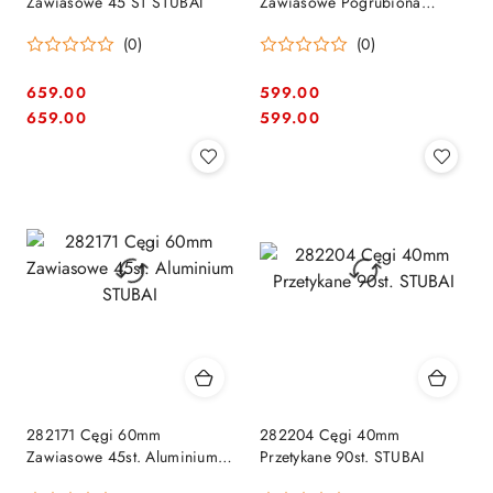
Zawiasowe 45 ST STUBAI
Zawiasowe Pogrubiona
Szczęka 45 ST. STUBAI
(0)
(0)
659.00
599.00
Cena:
Cena:
Cena:
Cena:
659.00
599.00
282171 Cęgi 60mm
282204 Cęgi 40mm
Zawiasowe 45st. Aluminium
Przetykane 90st. STUBAI
STUBAI