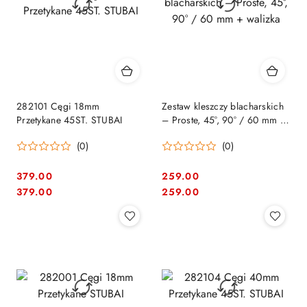
282101 Cęgi 18mm
Zestaw kleszczy blacharskich
Przetykane 45ST. STUBAI
– Proste, 45°, 90° / 60 mm +
walizka
(0)
(0)
379.00
259.00
Cena:
Cena:
Cena:
Cena:
379.00
259.00