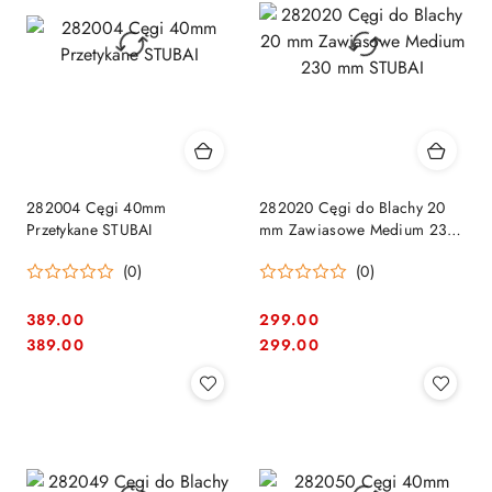
282004 Cęgi 40mm
282020 Cęgi do Blachy 20
Przetykane STUBAI
mm Zawiasowe Medium 230
mm STUBAI
(0)
(0)
389.00
299.00
Cena:
Cena:
Cena:
Cena:
389.00
299.00