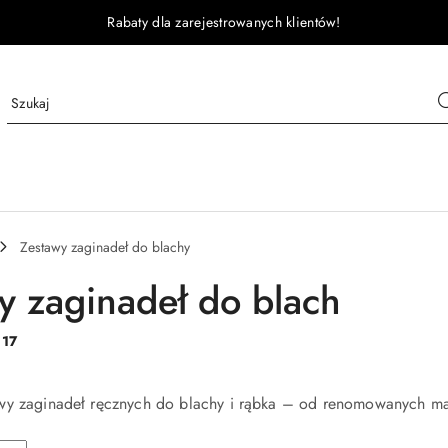
Rabaty dla zarejestrowanych klientów!
Zestawy zaginadeł do blachy
y zaginadeł do blach
:
17
wy zaginadeł ręcznych do blachy i rąbka – od renomowanych ma