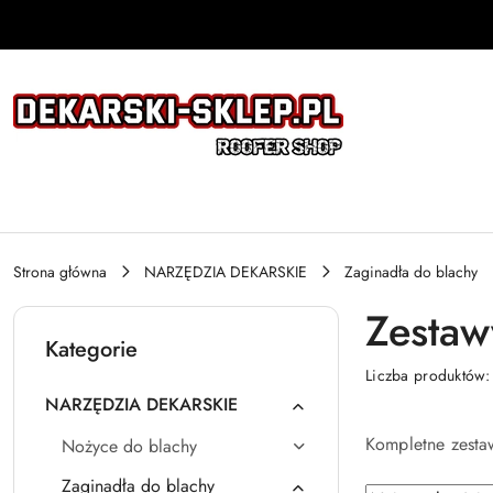
Przejdź do treści głównej
Przejdź do wyszukiwarki
Przejdź do moje konto
Przejdź do menu głównego
Przejdź do stopki
Strona główna
NARZĘDZIA DEKARSKIE
Zaginadła do blachy
Zestaw
Kategorie
Liczba produktów
NARZĘDZIA DEKARSKIE
Kompletne zesta
Nożyce do blachy
Zaginadła do blachy