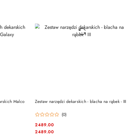
DO KOSZYKA
arskich Malco
Zestaw narzędzi dekarskich - blacha na rąbek - III
(0)
2489.00
Cena:
Cena:
2489.00