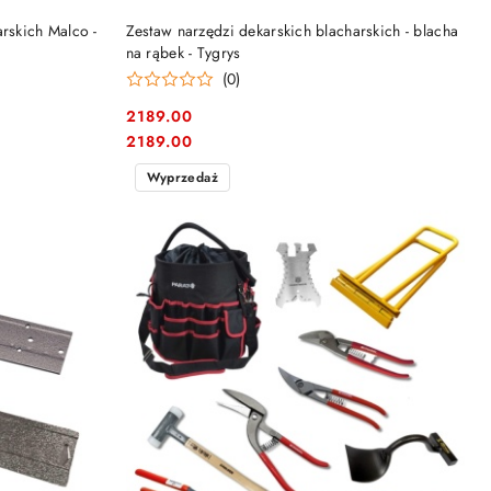
DO KOSZYKA
rskich Malco -
Zestaw narzędzi dekarskich blacharskich - blacha
na rąbek - Tygrys
(0)
2189.00
Cena:
Cena:
2189.00
Wyprzedaż