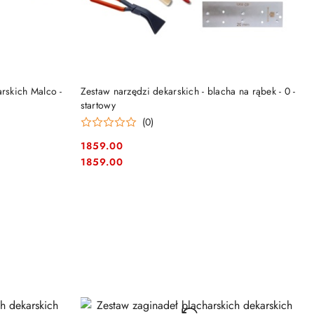
DO KOSZYKA
rskich Malco -
Zestaw narzędzi dekarskich - blacha na rąbek - 0 -
startowy
(0)
1859.00
Cena:
Cena:
1859.00