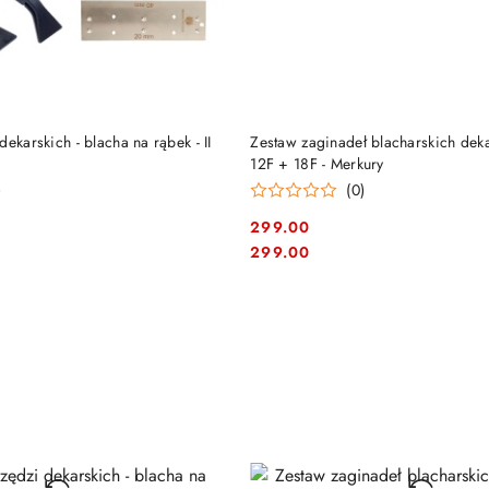
DO KOSZYKA
DO KOSZYKA
ekarskich - blacha na rąbek - II
Zestaw zaginadeł blacharskich deka
12F + 18F - Merkury
)
(0)
299.00
Cena:
Cena:
299.00