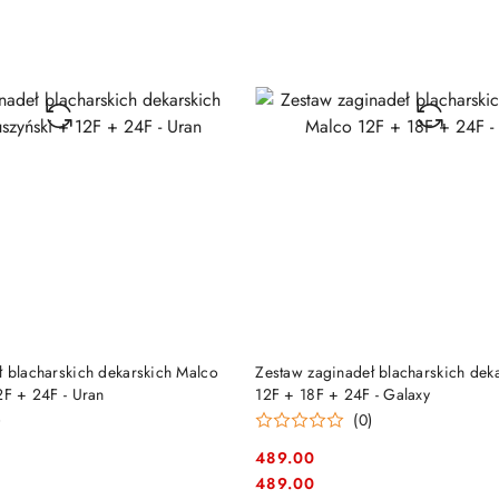
DO KOSZYKA
DO KOSZYKA
ł blacharskich dekarskich Malco
Zestaw zaginadeł blacharskich dek
2F + 24F - Uran
12F + 18F + 24F - Galaxy
)
(0)
489.00
Cena:
Cena:
489.00