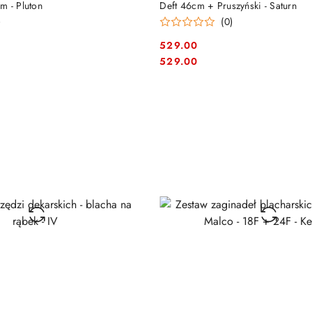
m - Pluton
Deft 46cm + Pruszyński - Saturn
)
(0)
529.00
Cena:
Cena:
529.00