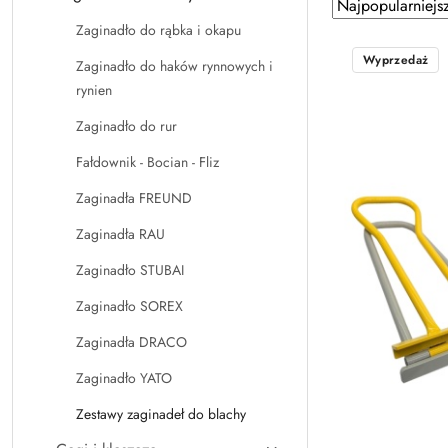
Zastosowano
Sortuj
według
sortowanie:
Zaginadło do rąbka i okapu
Najpopularniejsz
Wyprzedaż
Zaginadło do haków rynnowych i
rynien
Zaginadło do rur
Fałdownik - Bocian - Fliz
Zaginadła FREUND
Zaginadła RAU
Zaginadło STUBAI
Zaginadło SOREX
Zaginadła DRACO
Zaginadło YATO
Zestawy zaginadeł do blachy