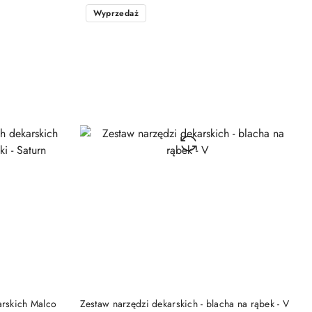
Wyprzedaż
DO KOSZYKA
arskich Malco
Zestaw narzędzi dekarskich - blacha na rąbek - V