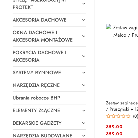
PROTEKT
AKCESORIA DACHOWE
OKNA DACHOWE I
AKCESORIA MONTAŻOWE
POKRYCIA DACHOWE I
AKCESORIA
SYSTEMY RYNNOWE
NARZĘDZIA RĘCZNE
Ubrania robocze BHP
Zestaw zaginade
/ Pruszyński + 1
ELEMENTY ZŁĄCZNE
(0
DEKARSKIE GADŻETY
359.00
Cena:
Cena:
359.00
NARZĘDZIA BUDOWLANE