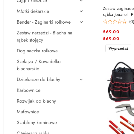
Cęgi i kleszcze
Zestaw zaginadeł
Młotki dekarskie
rąbka Jouanel -
(0
Bender - Zaginarki rolkowe
569.00
Zestaw narzędzi - Blacha na
Cena:
Cena:
569.00
rąbek stojący
Wyprzedaż
Doginaczka rolkowa
Szelajza / Kowadełko
blacharskie
Dziurkacze do blachy
Karbownice
Rozwijak do blachy
Mufownice
Szablony kominowe
Otwieracz rąbka