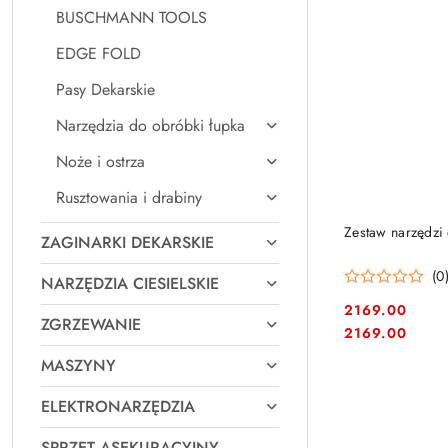
BUSCHMANN TOOLS
EDGE FOLD
Pasy Dekarskie
Narzędzia do obróbki łupka
Noże i ostrza
Rusztowania i drabiny
Zestaw narzędzi 
ZAGINARKI DEKARSKIE
(0
NARZĘDZIA CIESIELSKIE
2169.00
ZGRZEWANIE
Cena:
Cena:
2169.00
MASZYNY
ELEKTRONARZĘDZIA
SPRZĘT ASEKURACYJNY