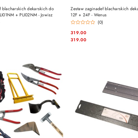
DO KOSZYKA
DO KOSZYKA
 blacharskich dekarskich do
Zestaw zaginadeł blacharskich deka
 PLI01NM + PLI02NM - Jowisz
12F + 24F - Wenus
)
(0)
319.00
Cena:
Cena:
319.00