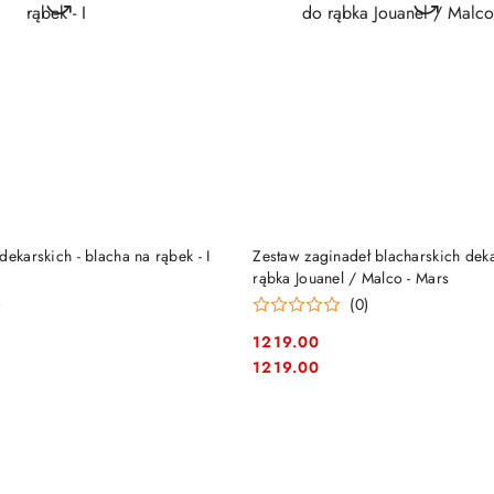
DO KOSZYKA
DO KOSZYKA
dekarskich - blacha na rąbek - I
Zestaw zaginadeł blacharskich dek
rąbka Jouanel / Malco - Mars
)
(0)
1219.00
Cena:
Cena:
1219.00