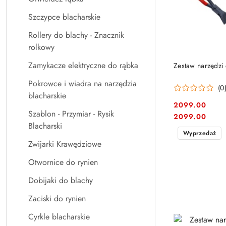
Szczypce blacharskie
Rollery do blachy - Znacznik
rolkowy
Zamykacze elektryczne do rąbka
Zestaw narzędzi d
Pokrowce i wiadra na narzędzia
(0
blacharskie
2099.00
Szablon - Przymiar - Rysik
Cena:
Cena:
2099.00
Blacharski
Wyprzedaż
Zwijarki Krawędziowe
Otwornice do rynien
Dobijaki do blachy
Zaciski do rynien
Cyrkle blacharskie