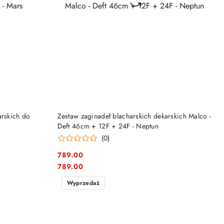
DO KOSZYKA
arskich do
Zestaw zaginadeł blacharskich dekarskich Malco -
Deft 46cm + 12F + 24F - Neptun
(0)
789.00
Cena:
Cena:
789.00
Wyprzedaż