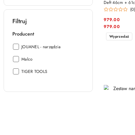
Deft 46cm + 61c
(0
979.00
Filtruj
Cena:
Cena:
979.00
Producent
Wyprzedaż
Producent:
JOUANEL - narzędzia
Producent:
Malco
Producent:
TIGER TOOLS