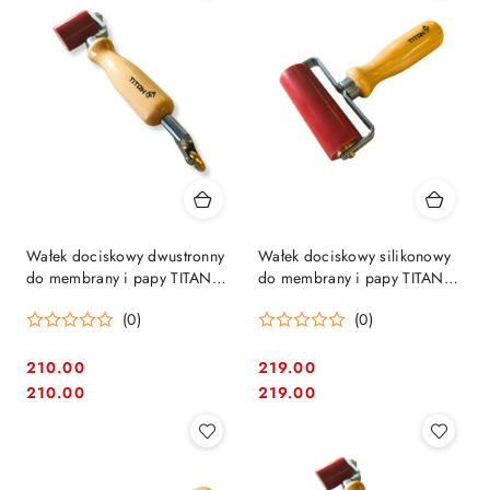
Wałek dociskowy dwustronny
Wałek dociskowy silikonowy
do membrany i papy TITAN
do membrany i papy TITAN
40/5 mm (TSM40/5) TYTAN
90 mm z drewnianą
(0)
(0)
rękojeścią (TS90) TYTAN
210.00
219.00
Cena:
Cena:
Cena:
Cena:
210.00
219.00