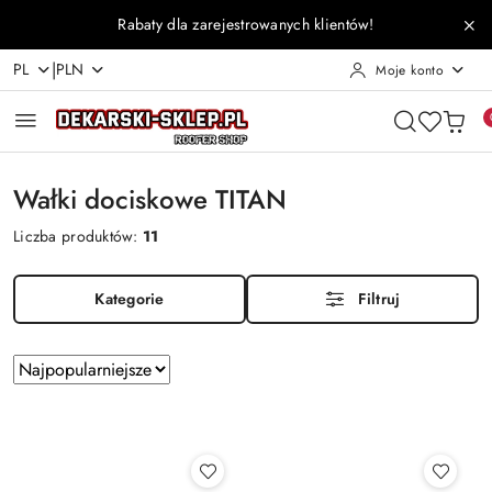
Przejdź do treści głównej
Przejdź do wyszukiwarki
Przejdź do moje konto
Przejdź do menu głównego
Przejdź do stopki
Rabaty dla zarejestrowanych klientów!
|
PL
PLN
Moje konto
Wałki dociskowe TITAN
Liczba produktów:
11
Kategorie
Filtruj
Zastosowano
Sortuj
według
sortowanie:
Najpopularniejsze.