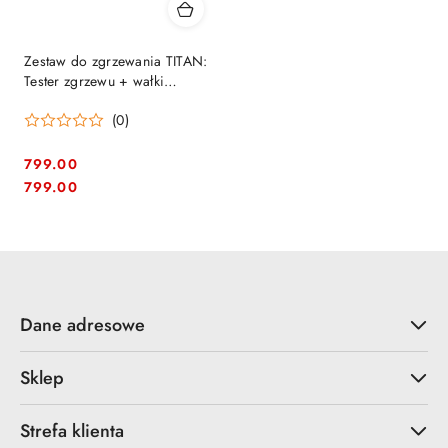
Zestaw do zgrzewania TITAN:
Tester zgrzewu + wałki
dociskowe (5 el.) TYTAN
(0)
799.00
Cena:
Cena:
799.00
Dane adresowe
Sklep
Strefa klienta