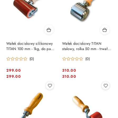
Wałek dociskowy silikonowy
Wałek dociskowy TITAN
TITAN 100 mm - 1kg, do papy
stalowy, rolka 50 mm - trwały i
i membran dachowych
precyzyjny docisk materiałów
(0)
(0)
299.00
310.00
Cena:
Cena:
Cena:
Cena:
299.00
310.00