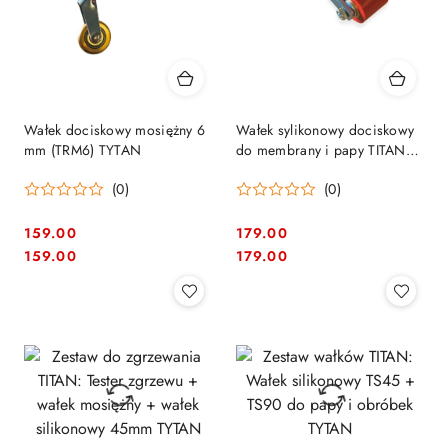
Wałek dociskowy mosiężny 6
Wałek sylikonowy dociskowy
mm (TRM6) TYTAN
do membrany i papy TITAN
28m (TS28) TYTAN
(0)
(0)
159.00
179.00
Cena:
Cena:
Cena:
Cena:
159.00
179.00