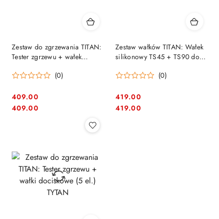
Zestaw do zgrzewania TITAN:
Zestaw wałków TITAN: Wałek
Tester zgrzewu + wałek
silikonowy TS45 + TS90 do
mosiężny + wałek silikonowy
papy i obróbek TYTAN
(0)
(0)
45mm TYTAN
409.00
419.00
Cena:
Cena:
Cena:
Cena:
409.00
419.00