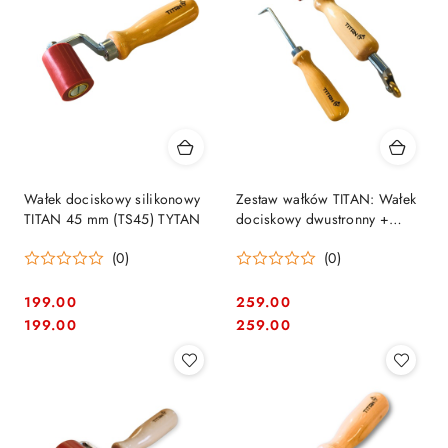
Wałek dociskowy silikonowy
Zestaw wałków TITAN: Wałek
TITAN 45 mm (TS45) TYTAN
dociskowy dwustronny +
tester zgrzewu TYTAN
(0)
(0)
199.00
259.00
Cena:
Cena:
Cena:
Cena:
199.00
259.00