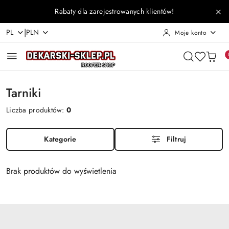
Przejdź do treści głównej
Przejdź do wyszukiwarki
Przejdź do moje konto
Przejdź do menu głównego
Przejdź do stopki
Rabaty dla zarejestrowanych klientów!
|
PL
PLN
Moje konto
Tarniki
Liczba produktów:
0
Kategorie
Filtruj
Brak produktów do wyświetlenia