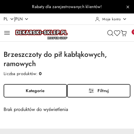
Przejdź do treści głównej
Przejdź do wyszukiwarki
Przejdź do moje konto
Przejdź do menu głównego
Przejdź do stopki
Rabaty dla zarejestrowanych klientów!
|
PL
PLN
Moje konto
Brzeszczoty do pił kabłąkowych,
ramowych
Liczba produktów:
0
Kategorie
Filtruj
Brak produktów do wyświetlenia