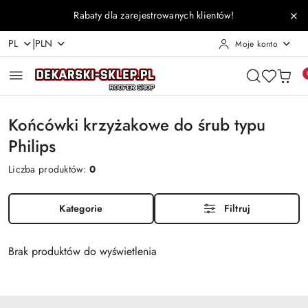
Przejdź do treści głównej
Przejdź do wyszukiwarki
Przejdź do moje konto
Przejdź do menu głównego
Przejdź do stopki
Rabaty dla zarejestrowanych klientów!
|
PL
PLN
Moje konto
Końcówki krzyżakowe do śrub typu
Philips
Liczba produktów:
0
Kategorie
Filtruj
Brak produktów do wyświetlenia