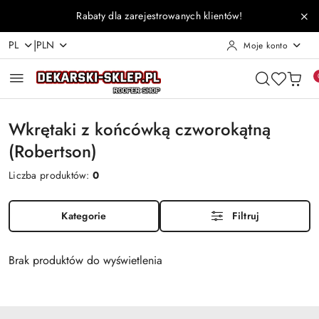
Przejdź do treści głównej
Przejdź do wyszukiwarki
Przejdź do moje konto
Przejdź do menu głównego
Przejdź do stopki
Rabaty dla zarejestrowanych klientów!
|
PL
PLN
Moje konto
Wkrętaki z końcówką czworokątną
(Robertson)
Liczba produktów:
0
Kategorie
Filtruj
Brak produktów do wyświetlenia