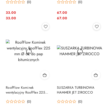
(0)
(0)
bitumicznych RoofFlex
33.00
67.00
Cena:
Cena:
Cena:
Cena:
33.00
67.00
RoofFlow Kominek
SUSZARKA TURBINOWA
wentylacyjny RoofFlex 225
HAMMER JET ZIROCCO
mm Ø 62 do pap
(0)
(0)
bitumicznych