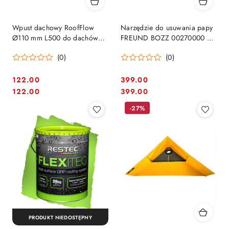
Wpust dachowy RoofFlow
Narzędzie do usuwania papy
Ø110 mm L500 do dachów
FREUND BOZZ 00270000 –
płaskich z papą
profesjonalny skrobak i łom
(0)
(0)
termozgrzewalną
dekarski
122.00
399.00
Cena:
Cena:
Cena:
Cena:
122.00
399.00
-27%
PRODUKT NIEDOSTĘPNY