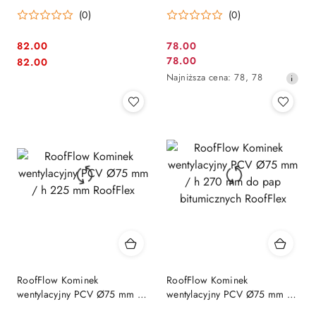
– skuteczna wentylacja
– skuteczna wentylacja
(0)
(0)
dachów płaskich (Ø 75)
dachów płaskich (Ø 75)
(25szt.)
82.00
78.00
Cena
Cena:
Cena:
78.00
82.00
Cena
promocyjna:
Najniższa
Najniższa cena:
78
,
78
promocyjna:
cena
z
30
dni
przed
obniżką
RoofFlow Kominek
RoofFlow Kominek
wentylacyjny PCV Ø75 mm /
wentylacyjny PCV Ø75 mm /
h 225 mm RoofFlex
h 270 mm do pap