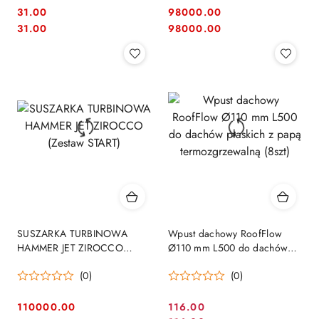
31.00
98000.00
Cena:
Cena:
Cena:
Cena:
31.00
98000.00
SUSZARKA TURBINOWA
Wpust dachowy RoofFlow
HAMMER JET ZIROCCO
Ø110 mm L500 do dachów
(Zestaw START)
płaskich z papą
(0)
(0)
termozgrzewalną (8szt)
110000.00
116.00
Cena