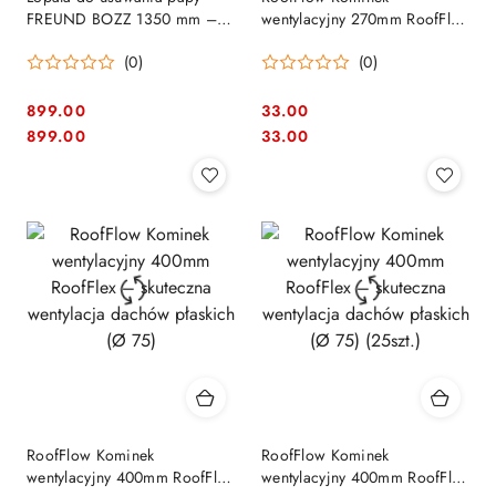
FREUND BOZZ 1350 mm –
wentylacyjny 270mm RoofFlex
profesjonalny łom dekarski
– skuteczna wentylacja
(0)
(0)
dachów płaskich (Ø 75)
899.00
33.00
Cena:
Cena:
Cena:
Cena:
899.00
33.00
RoofFlow Kominek
RoofFlow Kominek
wentylacyjny 400mm RoofFlex
wentylacyjny 400mm RoofFlex