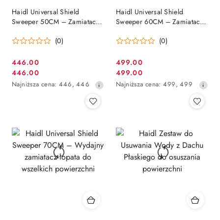
Haidl Universal Shield
Haidl Universal Shield
Sweeper 50CM – Zamiatacz
Sweeper 60CM – Zamiatacz
łopata do wody w kolorze
łopata do wody w kolorze
(0)
(0)
czerwonym
niebieskim
446.00
499.00
Cena
Cena
446.00
499.00
Cena
Cena
promocyjna:
promocyjna:
Najniższa
Najniższa
Najniższa cena:
446
,
446
Najniższa cena:
499
,
499
promocyjna:
promocyjna:
cena
cena
z
z
30
30
dni
dni
przed
przed
obniżką
obniżką