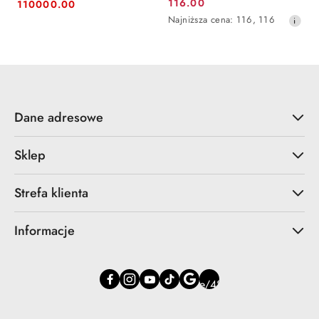
Cena:
Cena:
116.00
110000.00
Cena
promocyjna:
Najniższa
Najniższa cena:
116
,
116
promocyjna:
cena
z
30
dni
przed
obniżką
Dane adresowe
Sklep
Strefa klienta
Informacje