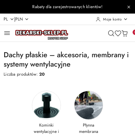
Przejdź do treści głównej
Przejdź do wyszukiwarki
Przejdź do moje konto
Przejdź do menu głównego
Przejdź do stopki
Rabaty dla zarejestrowanych klientów!
|
PL
PLN
Moje konto
Dachy płaskie – akcesoria, membrany i
systemy wentylacyjne
Liczba produktów:
20
Kominki
Płynna
wentylacyjne i
membrana