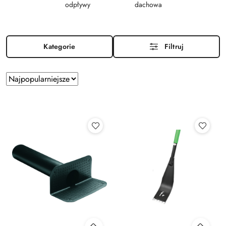
odpływy
dachowa
Kategorie
Filtruj
Zastosowano
Sortuj
według
sortowanie:
Najpopularniejsze.