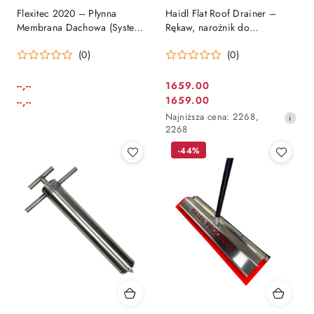
Flexitec 2020 – Płynna
Haidl Flat Roof Drainer –
Membrana Dachowa (System
Rękaw, narożnik do
Żywiczny GRP)
odprowadzania wody z dachu
(0)
(0)
--,--
1659.00
Cena
Cena:
Cena:
1659.00
--,--
Cena
promocyjna:
Najniższa
Najniższa cena:
2268
,
promocyjna:
cena
2268
z
-44%
30
dni
przed
obniżką