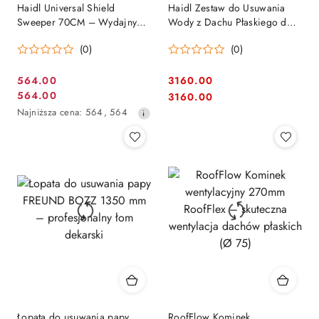
Haidl Universal Shield
Haidl Zestaw do Usuwania
Sweeper 70CM – Wydajny
Wody z Dachu Płaskiego do
zamiatacz łopata do wszelkich
osuszania powierzchni
(0)
(0)
powierzchni
564.00
3160.00
Cena
Cena:
564.00
Cena:
3160.00
Cena
promocyjna:
Najniższa
Najniższa cena:
564
,
564
promocyjna:
cena
z
30
dni
przed
obniżką
Łopata do usuwania papy
RoofFlow Kominek