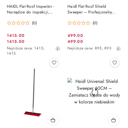
HAIDL Flat Roof Inspector -
Haidl Flat Roof Shield
Narzędzie do inspekcji,
Sweeper – Profesjonalny
badania i konserwacji
spychacz, łopata do usuwania
(0)
(0)
dachów płaskich
wody
1415.00
499.00
Cena
Cena
1415.00
499.00
Cena
Cena
promocyjna:
promocyjna:
Najniższa
Najniższa
Najniższa cena:
1415
,
Najniższa cena:
895
,
895
promocyjna:
promocyjna:
cena
cena
1415
z
z
30
30
dni
dni
przed
przed
obniżką
obniżką