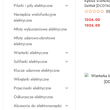
Kątowa wiertark
Pilarki i piły elektryczne
DeWalt [DCD740
(0
Narzędzia wielofunkcyjne
1026.00
elektryczne
Cena:
Cena:
1026.00
Młoty wyburzeniowe elektryczne
Młoty udarowo-obrotowe
elektryczne
Wiertarki elektryczne
Szlifierki elektryczne
Klucze udarowe elektryczne
Wkrętarki elektryczne
Przecinarki elektryczne
Odkurzacze elektryczne
Akcesoria do elektronarzędzi