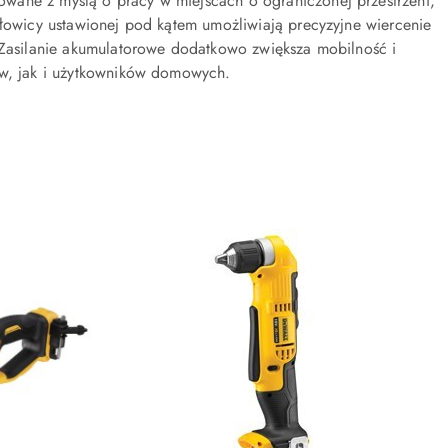
towane z myślą o pracy w miejscach o ograniczonej przestrzeni,
głowicy ustawionej pod kątem umożliwiają precyzyjne wiercenie
. Zasilanie akumulatorowe dodatkowo zwiększa mobilność i
ów, jak i użytkowników domowych.