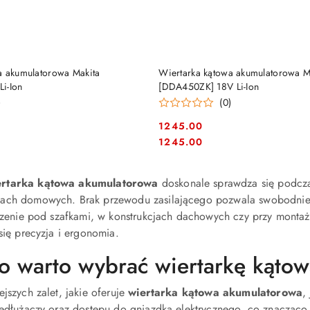
DUKT NIEDOSTĘPNY
PRODUKT NIEDOSTĘP
a akumulatorowa Makita
Wiertarka kątowa akumulatorowa M
i-Ion
[DDA450ZK] 18V Li-Ion
)
(0)
1245.00
Cena:
Cena:
1245.00
ertarka kątowa akumulatorowa
doskonale sprawdza się podczas
ach domowych. Brak przewodu zasilającego pozwala swobodnie
trzenie pod szafkami, w konstrukcjach dachowych czy przy montażu
 się precyzja i ergonomia.
o warto wybrać wiertarkę kąto
ejszych zalet, jakie oferuje
wiertarka kątowa akumulatorowa
,
zedłużaczy oraz dostępu do gniazdka elektrycznego, co znacząco 