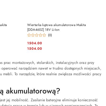
NY
PRODUKT NIEDOSTĘPNY
akita
Wiertarka kątowa akumulatorowa Makita
[DDA460Z] 18V Li-Ion
(0)
1504.00
Cena:
Cena:
1504.00
 prac montażowych, stolarskich, instalacyjnych oraz przy
 operować narzędziem nawet w trudno dostępnych miejscach,
 mebli. To narzędzie, które realnie zwiększa możliwości pracy
wą akumulatorową?
 jest jej mobilność. Zasilanie bateryjne eliminuje konieczność
ułatwia pracę w terenie lub w ciasnych pomieszczeniach. To