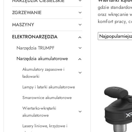
Wiertarki kąt
NARZĘDZIA CIESIELSKIE
gdzie standardow
ZGRZEWANIE
oraz wkręcanie w
komfort pracy, c
MASZYNY
Zastosowano
Sortuj
ELEKTRONARZĘDZIA
według
sortowanie:
Narzędzia TRUMPF
Najpopularniejsz
Narzędzia akumulatorowe
Akumulatory zapasowe i
ładowarki
Lampy i latarki akumulatorowe
Smarownice akumulatorowe
Wiertarko-wkrętarki
akumulatorowe
Lasery liniowe, krzyżowe i