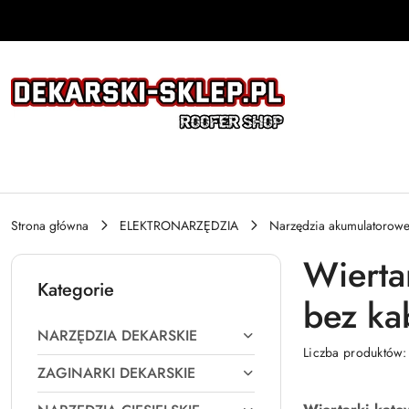
Przejdź do treści głównej
Przejdź do wyszukiwarki
Przejdź do moje konto
Przejdź do menu głównego
Przejdź do stopki
Strona główna
ELEKTRONARZĘDZIA
Narzędzia akumulatorow
Wierta
Kategorie
bez ka
NARZĘDZIA DEKARSKIE
Liczba produktów
ZAGINARKI DEKARSKIE