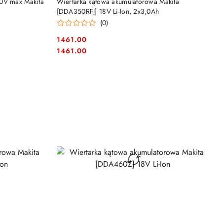
40V max Makita
Wiertarka kątowa akumulatorowa Makita
[DDA350RFJ] 18V Li-Ion, 2x3,0Ah
(0)
1461.00
Cena:
Cena:
1461.00