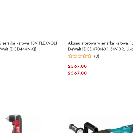
DO KOSZYKA
DO KOSZYKA
iertarka kątowa 18V FLEXVOLT
Akumulatorowa wiertarka kątowa 
alt [DCD444N-XJ]
DeWalt [DCD470N-XJ] 54V XR, Li-I
)
(0)
2567.00
Cena:
Cena:
2567.00