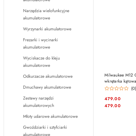
Narzędzia wielofunkcyjne
akumulatorowe
Wyrzynarki akumulatorowe
Frezarki i wycinarki
akumulatorowe
Wyciskacze do kleju
akumulatorowe
Milwaukee M12 
Odkurzacze akumulatorowe
wkrętarka kątow
Dmuchawy akumulatorowe
(0
Zestawy narzędzi
479.00
Cena:
Cena:
akumulatorowych
479.00
Młoty udarowe akumulatorowe
Gwoździarki i sztyfciarki
akumulatorowe