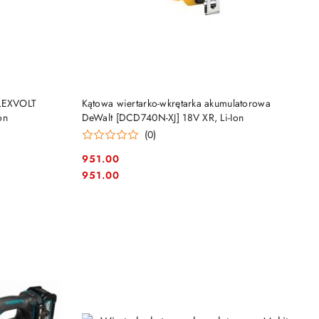
DO KOSZYKA
FLEXVOLT
Kątowa wiertarko-wkrętarka akumulatorowa
on
DeWalt [DCD740N-XJ] 18V XR, Li-Ion
(0)
951.00
Cena:
Cena:
951.00