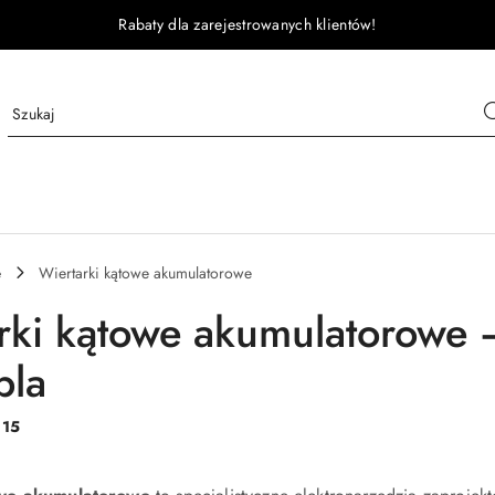
Rabaty dla zarejestrowanych klientów!
e
Wiertarki kątowe akumulatorowe
rki kątowe akumulatorowe 
bla
:
15