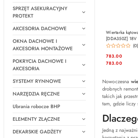
SPRZĘT ASEKURACYJNY
PROTEKT
AKCESORIA DACHOWE
PRO
Wiertarka kątow
[DDA350Z] 18V L
OKNA DACHOWE I
(0
AKCESORIA MONTAŻOWE
783.00
POKRYCIA DACHOWE I
Cena:
Cena:
783.00
AKCESORIA
SYSTEMY RYNNOWE
Nowoczesna
wi
drobnych remont
NARZĘDZIA RĘCZNE
takich jak przes
tam, gdzie liczy
Ubrania robocze BHP
Dlaczeg
ELEMENTY ZŁĄCZNE
Jedną z najważni
DEKARSKIE GADŻETY
korzystania z pr