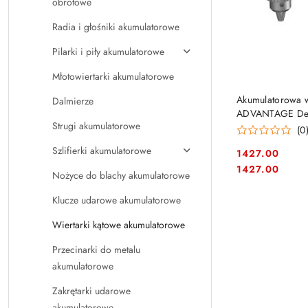
obrotowe
Radia i głośniki akumulatorowe
Pilarki i piły akumulatorowe
Młotowiertarki akumulatorowe
Akumulatorowa w
Dalmierze
ADVANTAGE DeW
Strugi akumulatorowe
(0
Szlifierki akumulatorowe
1427.00
Cena:
Cena:
1427.00
Nożyce do blachy akumulatorowe
Klucze udarowe akumulatorowe
Wiertarki kątowe akumulatorowe
Przecinarki do metalu
akumulatorowe
Zakrętarki udarowe
akumulatorowe