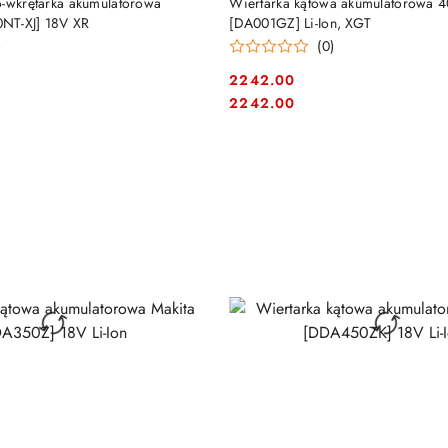
o-wkrętarka akumulatorowa
Wiertarka kątowa akumulatorowa 
NT-XJ] 18V XR
[DA001GZ] Li-Ion, XGT
)
(0)
2242.00
Cena:
Cena:
2242.00