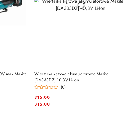
DO KOSZYKA
40V max Makita
Wiertarka kątowa akumulatorowa Makita
[DA333DZ] 10,8V Li-Ion
(0)
315.00
Cena:
Cena:
315.00