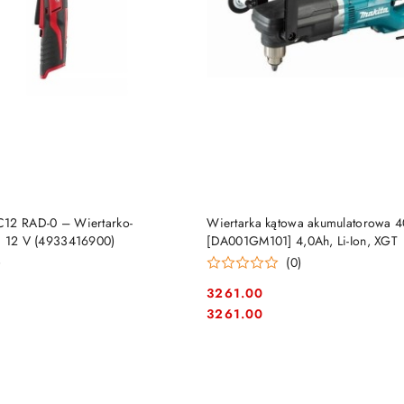
DO KOSZYKA
DO KOSZYKA
C12 RAD-0 – Wiertarko-
Wiertarka kątowa akumulatorowa 
a 12 V (4933416900)
[DA001GM101] 4,0Ah, Li-Ion, XGT
)
(0)
3261.00
Cena:
Cena:
3261.00