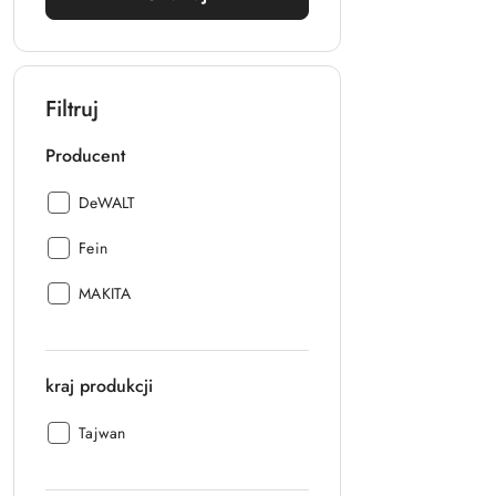
Filtruj
Producent
Producent:
DeWALT
Producent:
Fein
Producent:
MAKITA
kraj produkcji
kraj
Tajwan
produkcji: