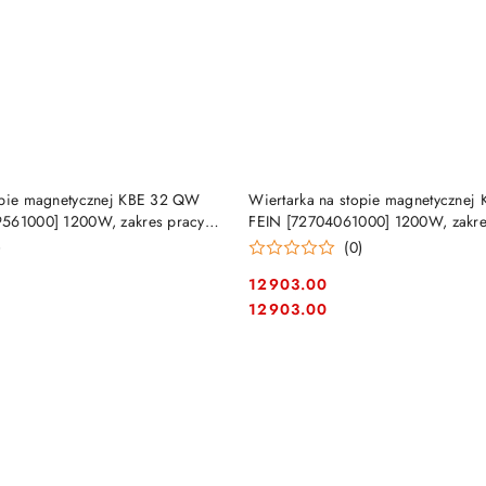
DUKT NIEDOSTĘPNY
PRODUKT NIEDOSTĘP
opie magnetycznej KBE 32 QW
Wiertarka na stopie magnetycznej
9561000] 1200W, zakres pracy
FEIN [72704061000] 1200W, zakre
mm
)
(0)
12903.00
Cena:
Cena:
12903.00