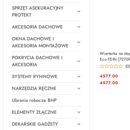
SPRZĘT ASEKURACYJNY
PROTEKT
AKCESORIA DACHOWE
OKNA DACHOWE I
AKCESORIA MONTAŻOWE
PRO
Wiertarka na st
POKRYCIA DACHOWE I
Eco FEIN [7270
AKCESORIA
do 32 mm
(0
4577.00
SYSTEMY RYNNOWE
Cena:
Cena:
4577.00
NARZĘDZIA RĘCZNE
Ubrania robocze BHP
ELEMENTY ZŁĄCZNE
DEKARSKIE GADŻETY