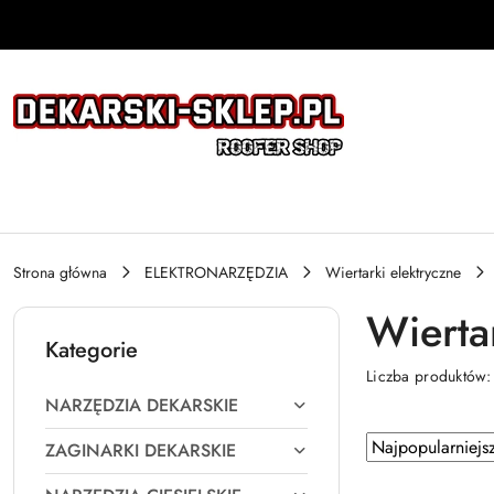
Przejdź do treści głównej
Przejdź do wyszukiwarki
Przejdź do moje konto
Przejdź do menu głównego
Przejdź do stopki
Strona główna
ELEKTRONARZĘDZIA
Wiertarki elektryczne
Wierta
Kategorie
Liczba produktów
NARZĘDZIA DEKARSKIE
Zastosowano
Sortuj
ZAGINARKI DEKARSKIE
według
sortowanie: