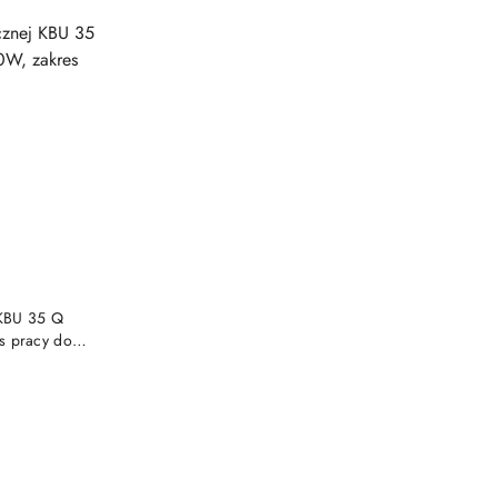
NY
 KBU 35 Q
s pracy do