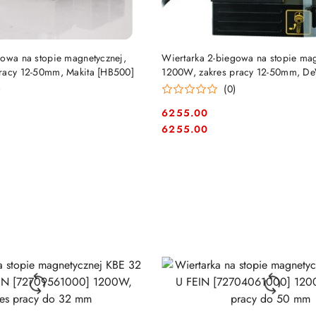
DUKT NIEDOSTĘPNY
PRODUKT NIEDOSTĘP
gowa na stopie magnetycznej,
Wiertarka 2-biegowa na stopie mag
racy 12-50mm, Makita [HB500]
1200W, zakres pracy 12-50mm, De
[DWE1622K-QS]
)
(0)
6255.00
Cena:
Cena:
6255.00