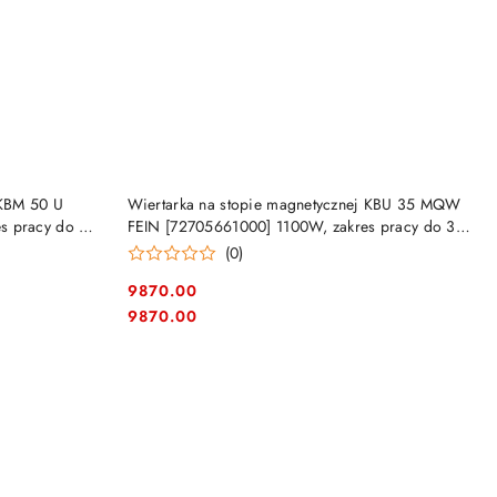
NY
PRODUKT NIEDOSTĘPNY
 KBM 50 U
Wiertarka na stopie magnetycznej KBU 35 MQW
s pracy do 50
FEIN [72705661000] 1100W, zakres pracy do 35
mm
(0)
9870.00
Cena:
Cena:
9870.00