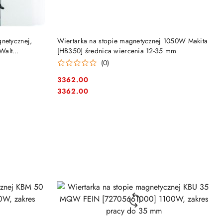
NY
PRODUKT NIEDOSTĘPNY
netycznej,
Wiertarka na stopie magnetycznej 1050W Makita
Walt
[HB350] średnica wiercenia 12-35 mm
(0)
3362.00
Cena:
Cena:
3362.00