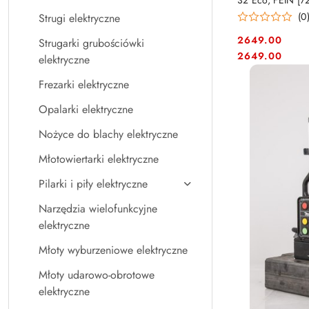
32 Eco, FEIN [7
mm
(0
Strugi elektryczne
2649.00
Strugarki grubościówki
Cena:
Cena:
2649.00
elektryczne
Frezarki elektryczne
Opalarki elektryczne
Nożyce do blachy elektryczne
Młotowiertarki elektryczne
Pilarki i piły elektryczne
Narzędzia wielofunkcyjne
elektryczne
Młoty wyburzeniowe elektryczne
Młoty udarowo-obrotowe
elektryczne