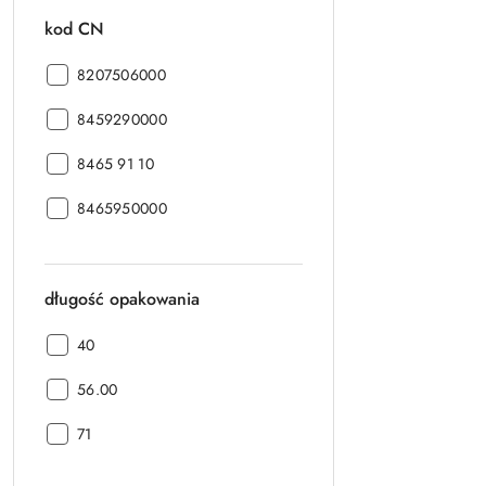
kod CN
kod
8207506000
CN:
kod
8459290000
CN:
kod
8465 91 10
CN:
kod
8465950000
CN:
długość opakowania
długość
40
opakowania:
długość
56.00
opakowania:
długość
71
opakowania: