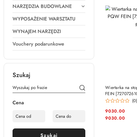
NARZĘDZIA BUDOWLANE
WYPOSAŻENIE WARSZTATU
WYNAJEM NARZĘDZI
Vouchery podarunkowe
Szukaj
PRO
Wiertarka na st
FEIN [727072610
mm
(0
Cena
9030.00
Cena:
Cena:
9030.00
Szukaj