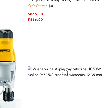
FEIN [72705461000] 1100W, zakres pracy do 35
mm
(0)
5866.00
Cena:
Cena:
5866.00