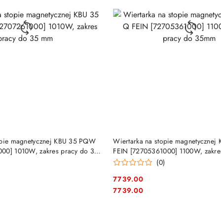
DUKT NIEDOSTĘPNY
PRODUKT NIEDOSTĘP
opie magnetycznej KBU 35 PQW
Wiertarka na stopie magnetycznej
00] 1010W, zakres pracy do 35
FEIN [72705361000] 1100W, zakre
35mm
)
(0)
7739.00
Cena:
Cena:
7739.00