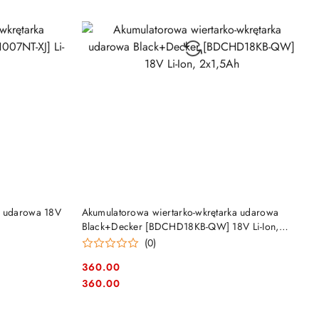
DO KOSZYKA
a udarowa 18V
Akumulatorowa wiertarko-wkrętarka udarowa
Black+Decker [BDCHD18KB-QW] 18V Li-Ion,
2x1,5Ah
(0)
360.00
Cena:
Cena:
360.00