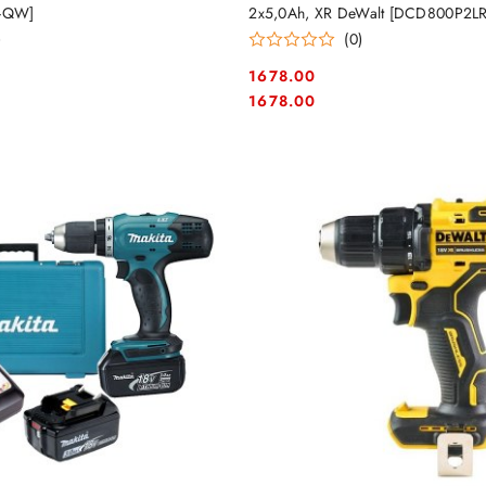
-QW]
2x5,0Ah, XR DeWalt [DCD800P2L
LANYARD READY
)
(0)
1678.00
Cena:
Cena:
1678.00