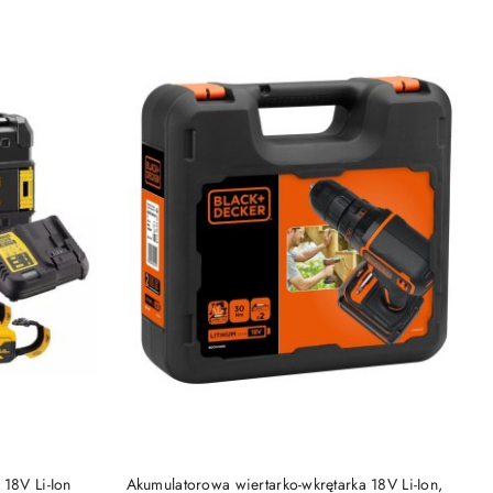
DO KOSZYKA
 18V Li-Ion
Akumulatorowa wiertarko-wkrętarka 18V Li-Ion,