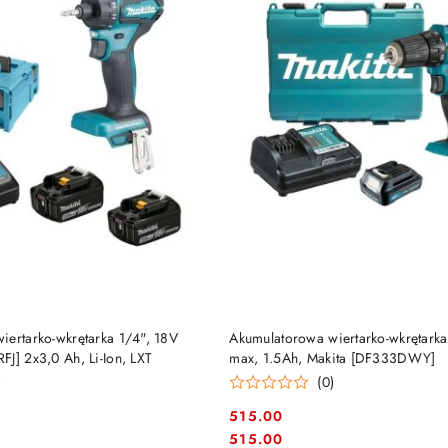
DO KOSZYKA
DO KOSZYKA
iertarko-wkrętarka 1/4", 18V
Akumulatorowa wiertarko-wkrętark
J] 2x3,0 Ah, Li-Ion, LXT
max, 1.5Ah, Makita [DF333DWY]
)
(0)
515.00
Cena:
Cena:
515.00