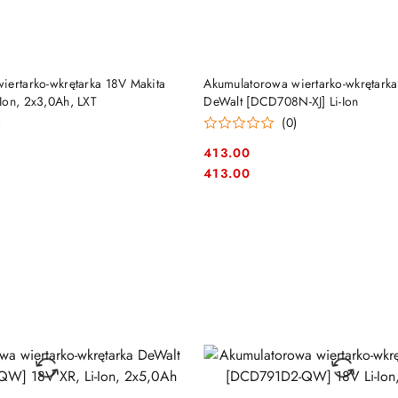
DO KOSZYKA
DO KOSZYKA
iertarko-wkrętarka 18V Makita
Akumulatorowa wiertarko-wkrętarka
Ion, 2x3,0Ah, LXT
DeWalt [DCD708N-XJ] Li-Ion
)
(0)
413.00
Cena:
Cena:
413.00