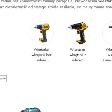
e zadań bez konieczności zmiany narzędzia. Nowoczesna
wierta
z niezależność od stałego źródła zasilania, co ma ogromne zna
Wiertarko-
Wiertarko-
Wkrę
wkrętarki bez
wkrętarki z
wk
udaru
udarem
akumu
akumulatorowe
akumulatorowe
e.