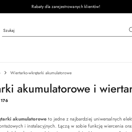
Rabaty dla zarejestrowanych klientów!
e
Wiertarko-wkrętarki akumulatorowe
rki akumulatorowe i wiertar
:
176
ętarki akumulatorowe
to jedne z najbardziej uniwersalnych ele
tażowych i instalacyjnych. Łączą w sobie funkcję wiercenia or