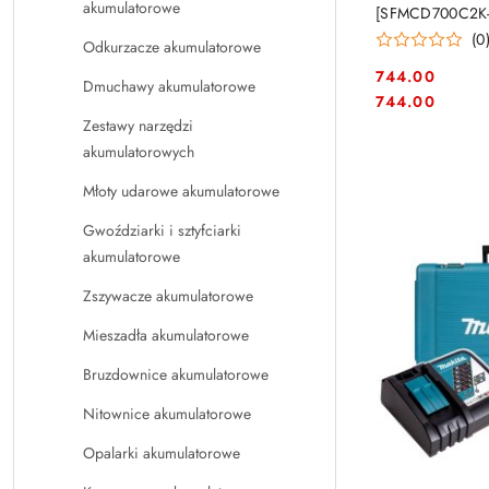
akumulatorowe
[SFMCD700C2K
(0
Odkurzacze akumulatorowe
744.00
Dmuchawy akumulatorowe
Cena:
Cena:
744.00
Zestawy narzędzi
akumulatorowych
Młoty udarowe akumulatorowe
Gwoździarki i sztyfciarki
akumulatorowe
Zszywacze akumulatorowe
Mieszadła akumulatorowe
Bruzdownice akumulatorowe
Nitownice akumulatorowe
Opalarki akumulatorowe