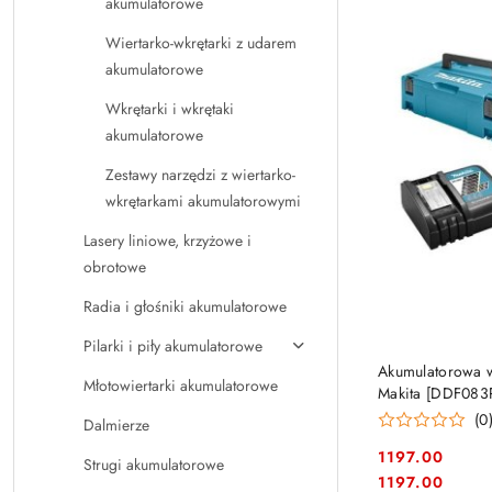
akumulatorowe
Wiertarko-wkrętarki z udarem
akumulatorowe
Wkrętarki i wkrętaki
akumulatorowe
Zestawy narzędzi z wiertarko-
wkrętarkami akumulatorowymi
Lasery liniowe, krzyżowe i
obrotowe
Radia i głośniki akumulatorowe
Pilarki i piły akumulatorowe
Akumulatorowa w
Młotowiertarki akumulatorowe
Makita [DDF083RF
(0
Dalmierze
1197.00
Strugi akumulatorowe
Cena:
Cena:
1197.00