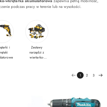
rko-wkrętarka akumulatorowa
zapewnia pełną mobilność,
czenie podczas pracy w terenie lub na wysokości.
tarki i
Zestawy
rętaki
narzędzi z
latorowe
wiertarko-
wkrętarkami
akumulatorowy
mi
1
2
3