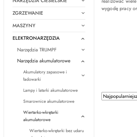
NARZĘDZIA CIESIELSKIE
realizować wiel
wygodę pracy ora
ZGRZEWANIE
MASZYNY
ELEKTRONARZĘDZIA
Narzędzia TRUMPF
Narzędzia akumulatorowe
Akumulatory zapasowe i
ładowarki
Lampy i latarki akumulatorowe
Zastosowano
Sortuj
Smarownice akumulatorowe
według
sortowanie:
Najpopularniejsz
Wiertarko-wkrętarki
akumulatorowe
Wiertarko-wkrętarki bez udaru