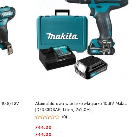
DO KOSZYKA
a 10,8/12V
Akumulatorowa wiertarko-wkrętarka 10,8V Makita
[DF333DSAE] Li-Ion, 2x2,0Ah
(0)
744.00
Cena:
Cena:
744.00