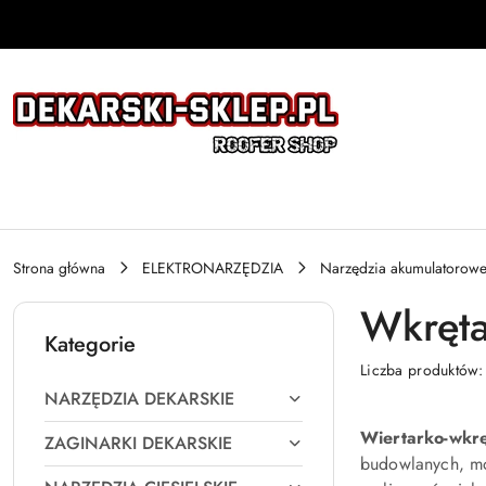
Przejdź do treści głównej
Przejdź do wyszukiwarki
Przejdź do moje konto
Przejdź do menu głównego
Przejdź do stopki
Strona główna
ELEKTRONARZĘDZIA
Narzędzia akumulatorow
Wkręta
Kategorie
Liczba produktów
NARZĘDZIA DEKARSKIE
Wiertarko-wkr
ZAGINARKI DEKARSKIE
budowlanych, mon