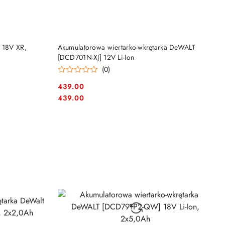
DO KOSZYKA
 18V XR,
Akumulatorowa wiertarko-wkrętarka DeWALT
[DCD701N-XJ] 12V Li-Ion
(0)
439.00
Cena:
Cena:
439.00