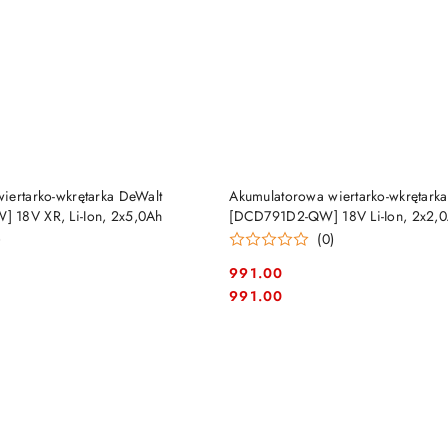
DO KOSZYKA
DO KOSZYKA
iertarko-wkrętarka DeWalt
Akumulatorowa wiertarko-wkrętark
 18V XR, Li-Ion, 2x5,0Ah
[DCD791D2-QW] 18V Li-Ion, 2x2,
)
(0)
991.00
Cena:
Cena:
991.00