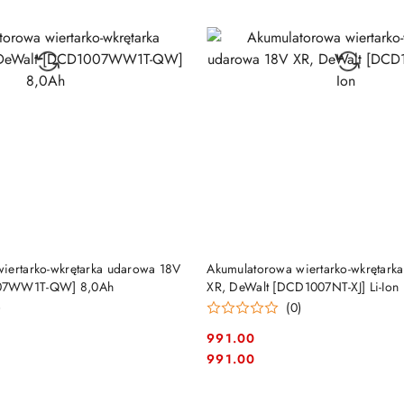
DO KOSZYKA
DO KOSZYKA
iertarko-wkrętarka udarowa 18V
Akumulatorowa wiertarko-wkrętark
07WW1T-QW] 8,0Ah
XR, DeWalt [DCD1007NT-XJ] Li-Ion
)
(0)
991.00
Cena:
Cena:
991.00