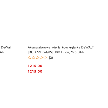
DO KOSZYKA
a DeWalt
Akumulatorowa wiertarko-wkrętarka DeWALT
0Ah
[DCD791P2-QW] 18V Li-Ion, 2x5,0Ah
(0)
1215.00
Cena:
Cena:
1215.00