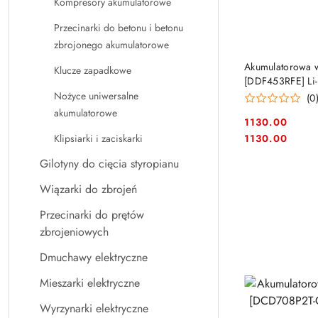
Kompresory akumulatorowe
Przecinarki do betonu i betonu
zbrojonego akumulatorowe
Akumulatorowa w
Klucze zapadkowe
[DDF453RFE] Li-
Nożyce uniwersalne
(0
akumulatorowe
1130.00
Cena:
Cena:
1130.00
Klipsiarki i zaciskarki
Gilotyny do cięcia styropianu
Wiązarki do zbrojeń
Przecinarki do prętów
zbrojeniowych
Dmuchawy elektryczne
Mieszarki elektryczne
Wyrzynarki elektryczne