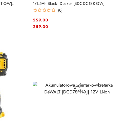
RT-QW]
1x1.5Ah Black+Decker [BDCDC18K-QW]
(0)
259.00
Cena:
Cena:
259.00