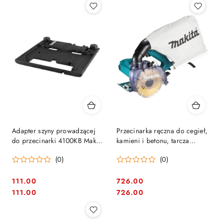
Adapter szyny prowadzącej
Przecinarka ręczna do cegieł,
do przecinarki 4100KB Makita
kamieni i betonu, tarcza
[198673-2]
125mm, 1400W, Makita
(0)
(0)
[4100KB]
111.00
726.00
Cena:
Cena:
Cena:
Cena:
111.00
726.00