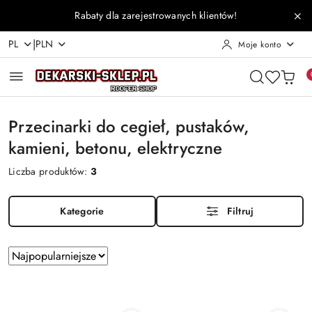
Przejdź do treści głównej
Przejdź do wyszukiwarki
Przejdź do moje konto
Przejdź do menu głównego
Przejdź do stopki
Rabaty dla zarejestrowanych klientów!
|
PL
PLN
Moje konto
Przecinarki do cegieł, pustaków,
kamieni, betonu, elektryczne
Liczba produktów:
3
Kategorie
Filtruj
Zastosowano
Sortuj
według
sortowanie:
Najpopularniejsze.