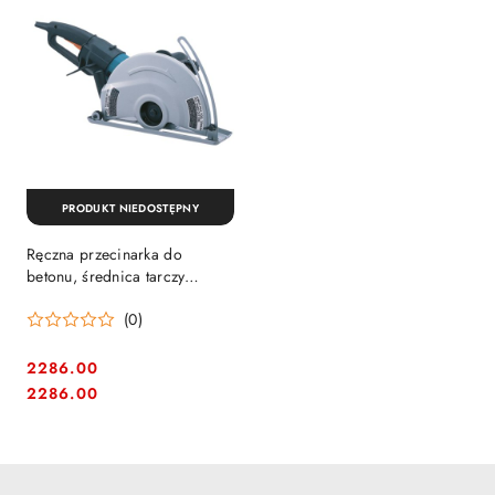
PRODUKT NIEDOSTĘPNY
Ręczna przecinarka do
betonu, średnica tarczy
305mm, moc 2400W, Makita
(0)
[4112HS]
2286.00
Cena:
Cena:
2286.00