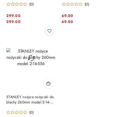
(0)
(0)
proste
299.00
69.00
Cena:
Cena:
Cena:
Cena:
299.00
69.00
STANLEY nożyce nożyczki do
blachy 260mm model 2-14-
556
(0)