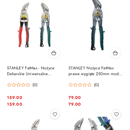
STANLEY FatMax - Nożyce
STANLEY Nożyce FatMax
Dekarskie Uniwersalne
prawe wygięte 250mm model
Wygięte 250 mm
2-14-568
(0)
(0)
(Prawe/Lewe)
159.00
79.00
Cena:
Cena:
Cena:
Cena:
159.00
79.00