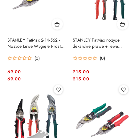
STANLEY FatMax 2-14-562 -
STANLEY FatMax nożyce
Nożyce Lewe Wygięte Proste
dekarskie prawe + lewe
250 mm
wygięte uniwersalne + rysik
(0)
(0)
69.00
215.00
Cena:
Cena:
Cena:
Cena:
69.00
215.00