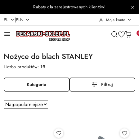
Przejdź do treści głównej
Przejdź do wyszukiwarki
Przejdź do moje konto
Przejdź do menu głównego
Przejdź do stopki
Rabaty dla zarejestrowanych klientów!
|
PL
PLN
Moje konto
Nożyce do blach STANLEY
Liczba produktów:
19
Kategorie
Filtruj
Zastosowano
Sortuj
według
sortowanie:
Najpopularniejsze.