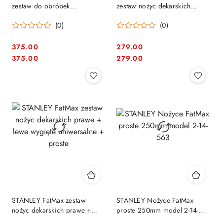
zestaw do obróbek
zestaw nożyc dekarskich
blacharskich nożyce dekarskie
blacharskich : lewe + prawe
(0)
(0)
+ rysik + młotek
250mm + proste
375.00
279.00
Cena:
Cena:
Cena:
Cena:
375.00
279.00
STANLEY FatMax zestaw
STANLEY Nożyce FatMax
nożyc dekarskich prawe +
proste 250mm model 2-14-
lewe wygięte uniwersalne +
563