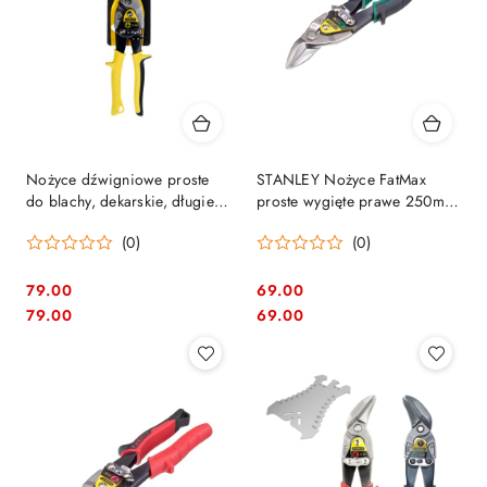
Nożyce dźwigniowe proste
STANLEY Nożyce FatMax
do blachy, dekarskie, długie
proste wygięte prawe 250mm
Stanley FATMAX 2-14-566
model 2-14-564
(0)
(0)
79.00
69.00
Cena:
Cena:
Cena:
Cena:
79.00
69.00