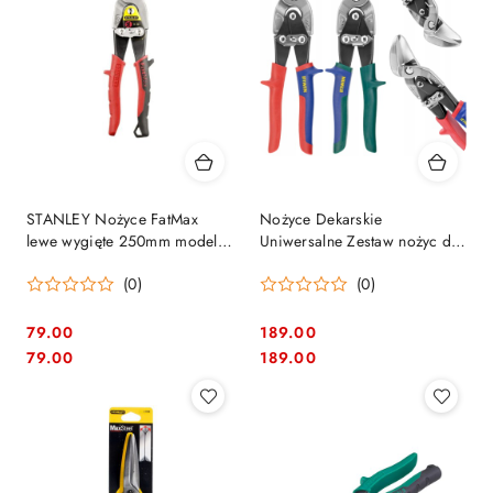
STANLEY Nożyce FatMax
Nożyce Dekarskie
lewe wygięte 250mm model
Uniwersalne Zestaw nożyc do
2-14-567
blachy 240mm Irwin lewe
(0)
(0)
prawe
79.00
189.00
Cena:
Cena:
Cena:
Cena:
79.00
189.00