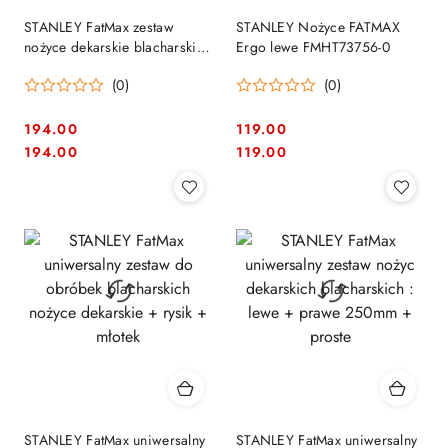
STANLEY FatMax zestaw
STANLEY Nożyce FATMAX
nożyce dekarskie blacharskie
Ergo lewe FMHT73756-0
uniwersalne lewe + prawe +
(0)
(0)
rysik
194.00
119.00
Cena:
Cena:
Cena:
Cena:
194.00
119.00
STANLEY FatMax uniwersalny
STANLEY FatMax uniwersalny