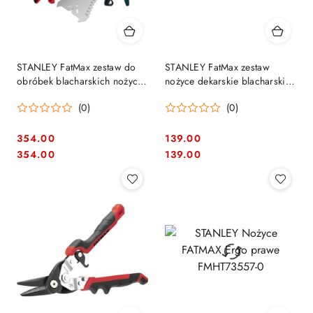
STANLEY FatMax zestaw do
STANLEY FatMax zestaw
obróbek blacharskich nożyce
nożyce dekarskie blacharskie
dekarskie + rysik
lewe + prawe 250mm ideale
(0)
(0)
354.00
139.00
Cena:
Cena:
Cena:
Cena:
354.00
139.00