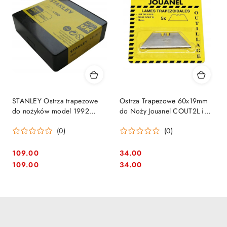
STANLEY Ostrza trapezowe
Ostrza Trapezowe 60x19mm
do nożyków model 1992
do Noży Jouanel COUT2L i
62mm 100szt. 1-11-921
COUT-R - Zestaw 5 szt.
(0)
(0)
109.00
34.00
Cena:
Cena:
Cena:
Cena:
109.00
34.00