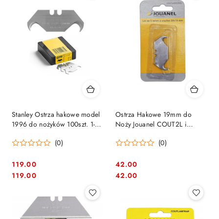
Stanley Ostrza hakowe model
Ostrza Hakowe 19mm do
1996 do nożyków 100szt. 1-11-
Noży Jouanel COUT2L i
983
COUT-R - Zestaw 5 szt
(0)
(0)
119.00
42.00
Cena:
Cena:
Cena:
Cena:
119.00
42.00