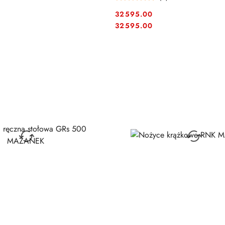
32595.00
Cena:
Cena:
32595.00