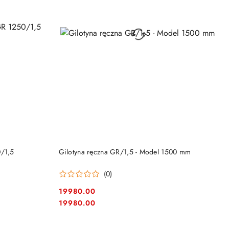
DO KOSZYKA
0/1,5
Gilotyna ręczna GR/1,5 - Model 1500 mm
(0)
19980.00
Cena:
Cena:
19980.00