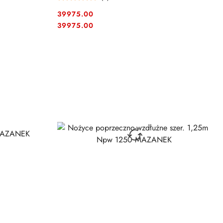
39975.00
Cena:
Cena:
39975.00