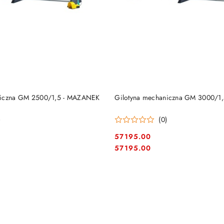
DO KOSZYKA
DO KOSZYKA
niczna GM 2500/1,5 - MAZANEK
Gilotyna mechaniczna GM 3000/1
)
(0)
57195.00
Cena:
Cena:
57195.00