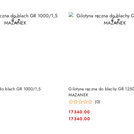
DO KOSZYKA
DO KOSZYKA
 do blach GR 1000/1,5
Gilotyna ręczna do blachy GR 125
MAZANEK
)
(0)
17340.00
Cena:
Cena:
17340.00