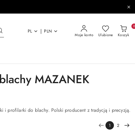
|
PL
PLN
Moje konto
Ulubione
Koszyk
i blachy MAZANEK
i profilarki do blachy. Polski producent z tradycją i precyzją.
1
2