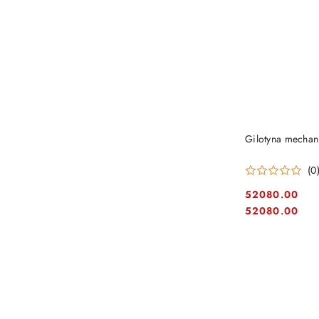
Gilotyna mecha
(0
52080.00
Cena:
Cena:
52080.00