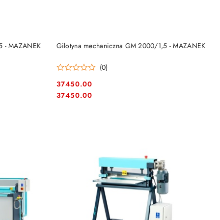
DO KOSZYKA
,5 - MAZANEK
Gilotyna mechaniczna GM 2000/1,5 - MAZANEK
(0)
37450.00
Cena:
Cena:
37450.00