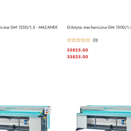
DO KOSZYKA
DO KOSZYKA
niczna GM 1250/1,5 - MAZANEK
Gilotyna mechaniczna GM 1500/1
)
(0)
33825.00
Cena:
Cena:
33825.00