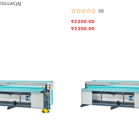
REGULACJĄ)
)
(0)
92200.00
Cena:
Cena:
92200.00