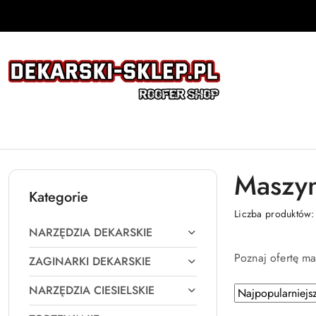
Przejdź do treści głównej
Przejdź do wyszukiwarki
Przejdź do moje konto
Przejdź do menu głównego
Przejdź do stopki
Maszyn
Kategorie
Liczba produktów
NARZĘDZIA DEKARSKIE
Poznaj ofertę ma
ZAGINARKI DEKARSKIE
NARZĘDZIA CIESIELSKIE
Zastosowano
Sortuj
według
sortowanie: