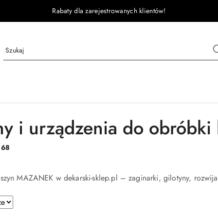
Rabaty dla zarejestrowanych klientów!
y i urządzenia do obróbk
:
68
szyn MAZANEK w dekarski-sklep.pl – zaginarki, gilotyny, rozwijaki 