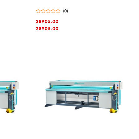
(0)
28905.00
Cena:
Cena:
28905.00