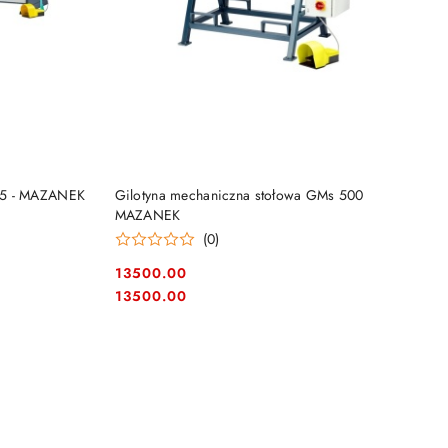
DO KOSZYKA
,5 - MAZANEK
Gilotyna mechaniczna stołowa GMs 500
MAZANEK
(0)
13500.00
Cena:
Cena:
13500.00