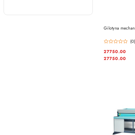
Gilotyna mecha
(0
27750.00
Cena:
Cena:
27750.00