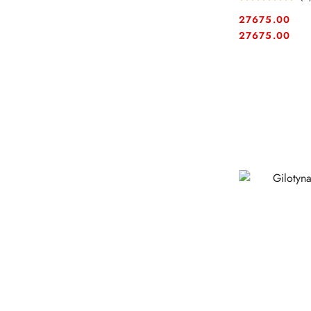
27675.00
Cena:
Cena:
27675.00