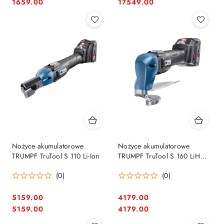
Cena:
Cena:
Cena:
Cena:
1659.00
17549.00
Nożyce akumulatorowe
Nożyce akumulatorowe
TRUMPF TruTool S 110 Li-Ion
TRUMPF TruTool S 160 LiHD
12 V
(0)
(0)
5159.00
4179.00
Cena:
Cena:
Cena:
Cena:
5159.00
4179.00