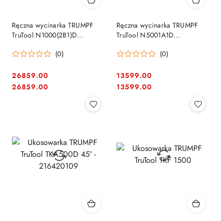
Ręczna wycinarka TRUMPF
Ręczna wycinarka TRUMPF
TruTool N1000(2B1)D
TruTool N5001A1D
216370403
(216370106)
(0)
(0)
26859.00
13599.00
Cena:
Cena:
Cena:
Cena:
26859.00
13599.00