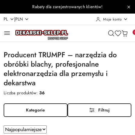
Przejdź do treści głównej
Przejdź do wyszukiwarki
Przejdź do moje konto
Przejdź do menu głównego
Przejdź do stopki
Rabaty dla zarejestrowanych klientów!
|
PL
PLN
Moje konto
Producent TRUMPF – narzędzia do
obróbki blachy, profesjonalne
elektronarzędzia dla przemysłu i
dekarstwa
Liczba produktów:
36
Kategorie
Filtruj
Zastosowano
Sortuj
według