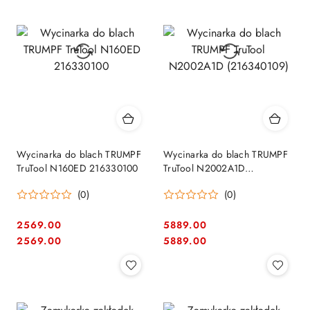
Wycinarka do blach TRUMPF
Wycinarka do blach TRUMPF
TruTool N160ED 216330100
TruTool N2002A1D
(216340109)
(0)
(0)
2569.00
5889.00
Cena:
Cena:
Cena:
Cena:
2569.00
5889.00