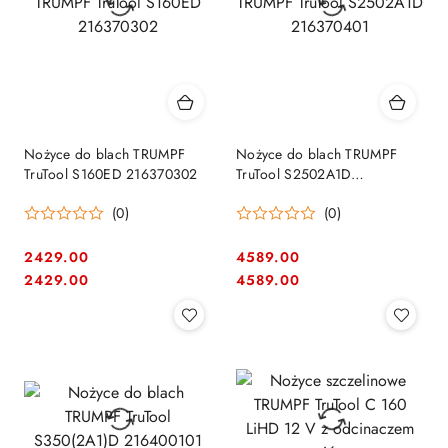
Nożyce do blach TRUMPF
Nożyce do blach TRUMPF
TruTool S160ED 216370302
TruTool S2502A1D
216370401
(0)
(0)
2429.00
4589.00
Cena:
Cena:
Cena:
Cena:
2429.00
4589.00