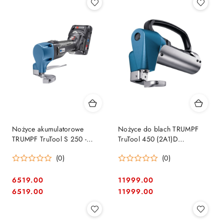
Nożyce akumulatorowe
Nożyce do blach TRUMPF
TRUMPF TruTool S 250 -
TruTool 450 (2A1)D
2525314
216400200
(0)
(0)
6519.00
11999.00
Cena:
Cena:
Cena:
Cena:
6519.00
11999.00