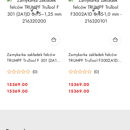
Zamykarka zakładek felców
Zamykarka zakładek felców
TRUMPF TruTool F 301 (2A1)D
TRUMPF TruTool F3002A1D
0,75–1,25 mm 216320200
0,45-1,0 mm - 216320101
(0)
(0)
15369.00
15369.00
Cena:
Cena:
Cena:
Cena:
15369.00
15369.00