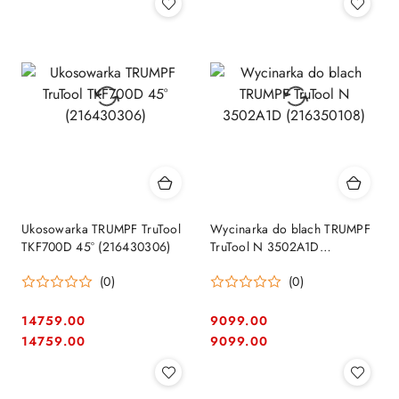
Ukosowarka TRUMPF TruTool
Wycinarka do blach TRUMPF
TKF700D 45° (216430306)
TruTool N 3502A1D
(216350108)
(0)
(0)
14759.00
9099.00
Cena:
Cena:
Cena:
Cena:
14759.00
9099.00