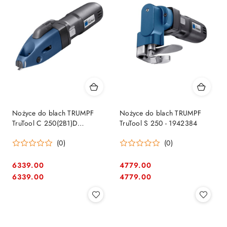
Nożyce do blach TRUMPF
Nożyce do blach TRUMPF
TruTool C 250(2B1)D
TruTool S 250 - 1942384
216310300
(0)
(0)
6339.00
4779.00
Cena:
Cena:
Cena:
Cena:
6339.00
4779.00