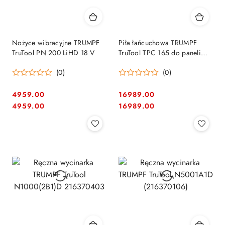
Nożyce wibracyjne TRUMPF
Piła łańcuchowa TRUMPF
TruTool PN 200 LiHD 18 V
TruTool TPC 165 do paneli
warstwowych 2451582
(0)
(0)
4959.00
16989.00
Cena:
Cena:
Cena:
Cena:
4959.00
16989.00