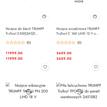
Nożyce do blach TRUMPF
Nożyce szczelinowe TRUMPF
TruTool S350(2A1)D
TruTool C 160 LiHD 12 V z
216400101
odcinaczem wióra
(0)
(0)
11999.00
3459.00
Cena:
Cena:
Cena:
Cena:
11999.00
3459.00