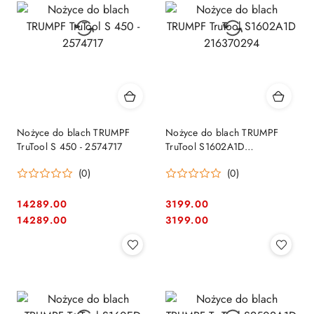
Nożyce do blach TRUMPF
Nożyce do blach TRUMPF
TruTool S 450 - 2574717
TruTool S1602A1D
216370294
(0)
(0)
14289.00
3199.00
Cena:
Cena:
Cena:
Cena:
14289.00
3199.00